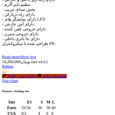
- تنظیم تایم آلارم
- پخش صدای چریپ
- دارای رله دربازکن
- دارای نمایشگر های LED
- دارای آنتن خارجی
- دارای خروجی تلفن کننده
- دارای خروجی سیرن
- دارای جا باتری داخلی
طراحی شده با میکروکنترلر PIC
Read more
Show less
(tax excl.)
تومان14,200,000
Rating:
(2)
Write your review
Ask a question
Size chart
Women's clothing size
Size
XS
S
M
L
Euro
32/34
36
38
40
USA
0/2
4
6
8