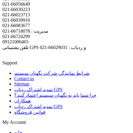
021-66056649
021-66030223
021-66023713
021-66039916
021-66083677
مدیریت : 66718078-021
021-66724299
09121006465
تلفن پشتیبانی GPS و ردیاب : 66029031-021
Support
شرایط نمایندگی شرکت نگهبان سیستم
Contact us
Sitemap
تمدید اشتراک ردیاب GPS
چرا شما باید به نگهبان سیستم اعتماد کنید؟
همکاران
تمدید اشتراک ردیاب GPS
قوانین فروشگاه
My Account
خانه