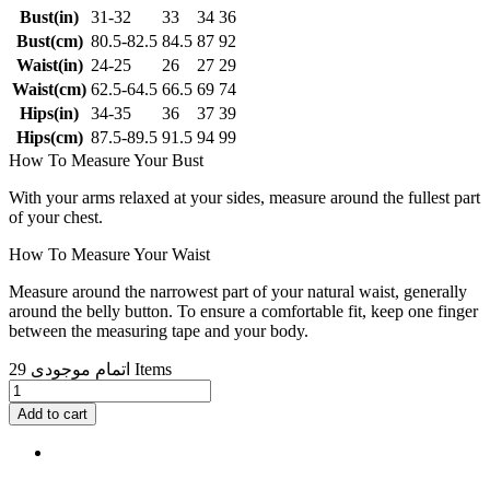
Bust(in)
31-32
33
34
36
Bust(cm)
80.5-82.5
84.5
87
92
Waist(in)
24-25
26
27
29
Waist(cm)
62.5-64.5
66.5
69
74
Hips(in)
34-35
36
37
39
Hips(cm)
87.5-89.5
91.5
94
99
How To Measure Your Bust
With your arms relaxed at your sides, measure around the fullest part
of your chest.
How To Measure Your Waist
Measure around the narrowest part of your natural waist, generally
around the belly button. To ensure a comfortable fit, keep one finger
between the measuring tape and your body.
29 Items
اتمام موجودی
Add to cart