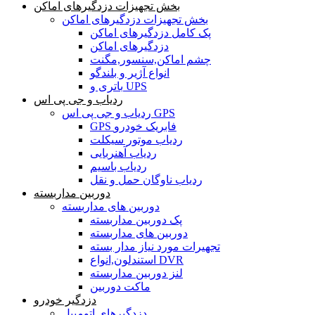
بخش تجهیزات دزدگیرهای اماکن
بخش تجهیزات دزدگیرهای اماکن
پک کامل دزدگیرهای اماکن
دزدگیرهای اماکن
چشم اماکن,سنسور,مگنت
انواع آژیر و بلندگو
باتری و UPS
ردیاب و جی پی اس
ردیاب و جی پی اس GPS
GPS فابریک خودرو
ردیاب موتور سیکلت
ردیاب آهنربایی
ردیاب باسیم
ردیاب ناوگان حمل و نقل
دوربین مداربسته
دوربین های مداربسته
پک دوربین مداربسته
دوربین های مداربسته
تجهیرات مورد نیاز مدار بسته
استندلون,انواع DVR
لنز دوربین مداربسته
ماکت دوربین
دزدگیر خودرو
دزدگیرهای اتومبیل