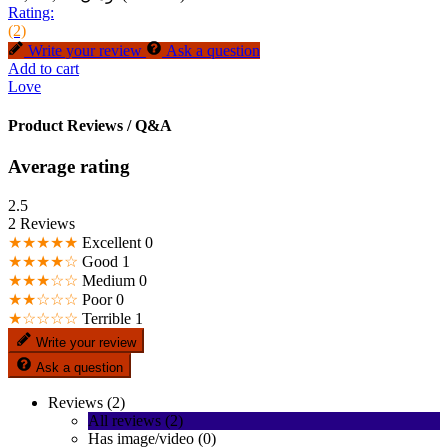
Rating:
(2)
Write your review
Ask a question
Add to cart
Love
Product Reviews / Q&A
Average rating
2.5
2 Reviews
★★★★★
Excellent
0
★★★★☆
Good
1
★★★☆☆
Medium
0
★★☆☆☆
Poor
0
★☆☆☆☆
Terrible
1
Write your review
Ask a question
Reviews (2)
All reviews (2)
Has image/video (0)