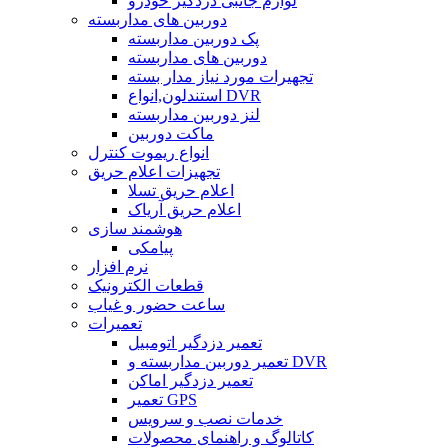
لوازم جانبی دزدگیر خودرو
دوربین های مداربسته
پک دوربین مداربسته
دوربین های مداربسته
تجهیرات مورد نیاز مدار بسته
استندلون,انواع DVR
لنز دوربین مداربسته
ماکت دوربین
انواع ریموت کنترل
تجهیزات اعلام حریق
اعلام حریق تسلا
اعلام حریق آریاک
هوشمند سازی
پیامکی
نرم افزار
قطعات الکترونیک
ساعت حضور و غیاب
تعمیرات
تعمیر دزدگیر اتومبیل
تعمیر دوربین مداربسته و DVR
تعمیر دزدگیر اماکن
تعمیر GPS
خدمات نصب و سرویس
کاتالوگ و راهنمای محصولات