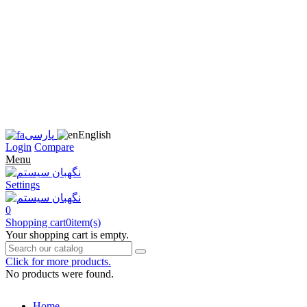
زبان
سایت
را
به
فارسی
تغییر
دهید
متوجه
شدم
English
پارسی
Login
Compare
Menu
Settings
0
Shopping cart
0
item(s)
Your shopping cart is empty.
Click for more products.
No products were found.
Home