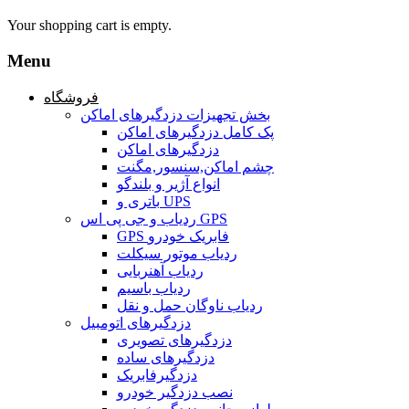
Your shopping cart is empty.
Menu
فروشگاه
بخش تجهیزات دزدگیرهای اماکن
پک کامل دزدگیرهای اماکن
دزدگیرهای اماکن
چشم اماکن,سنسور,مگنت
انواع آژیر و بلندگو
باتری و UPS
ردیاب و جی پی اس GPS
GPS فابریک خودرو
ردیاب موتور سیکلت
ردیاب آهنربایی
ردیاب باسیم
ردیاب ناوگان حمل و نقل
دزدگیرهای اتومبیل
دزدگیرهای تصویری
دزدگیرهای ساده
دزدگیرفابریک
نصب دزدگیر خودرو