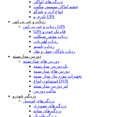
دزدگیرهای اماکن
چشم اماکن,سنسور,مگنت
انواع آژیر و بلندگو
باتری و UPS
ردیاب و جی پی اس
ردیاب و جی پی اس GPS
GPS فابریک خودرو
ردیاب موتور سیکلت
ردیاب آهنربایی
ردیاب باسیم
ردیاب ناوگان حمل و نقل
دوربین مداربسته
دوربین های مداربسته
پک دوربین مداربسته
دوربین های مداربسته
تجهیرات مورد نیاز مدار بسته
استندلون,انواع DVR
لنز دوربین مداربسته
ماکت دوربین
دزدگیر خودرو
دزدگیرهای اتومبیل
دزدگیرهای تصویری
دزدگیرهای ساده
دزدگیرفابریک