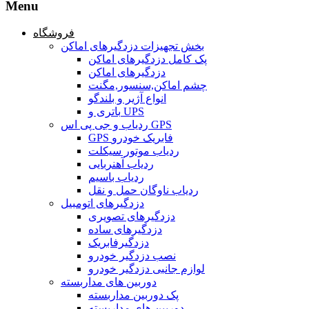
Menu
فروشگاه
بخش تجهیزات دزدگیرهای اماکن
پک کامل دزدگیرهای اماکن
دزدگیرهای اماکن
چشم اماکن,سنسور,مگنت
انواع آژیر و بلندگو
باتری و UPS
ردیاب و جی پی اس GPS
GPS فابریک خودرو
ردیاب موتور سیکلت
ردیاب آهنربایی
ردیاب باسیم
ردیاب ناوگان حمل و نقل
دزدگیرهای اتومبیل
دزدگیرهای تصویری
دزدگیرهای ساده
دزدگیرفابریک
نصب دزدگیر خودرو
لوازم جانبی دزدگیر خودرو
دوربین های مداربسته
پک دوربین مداربسته
دوربین های مداربسته