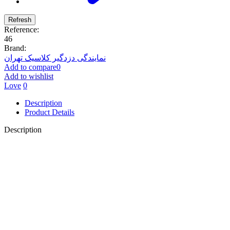
Reference:
46
Brand:
نمایندگی دزدگیر کلاسیک تهران
Add to compare
0
Add to wishlist
Love
0
Description
Product Details
Description
CLASSIC G1
تلفن کننده دوگانه (سیم کارت و...
CLASSIC Z7
سیستم حفاظتی 7 زون
CLASSIC Z4 PRO
سیستم حفاظتی 4 زون با ریموت �...
CLASSIC G2
کنترل کننده تجهیزات برقی با...
AUTO DIALER PRO DOUBLE