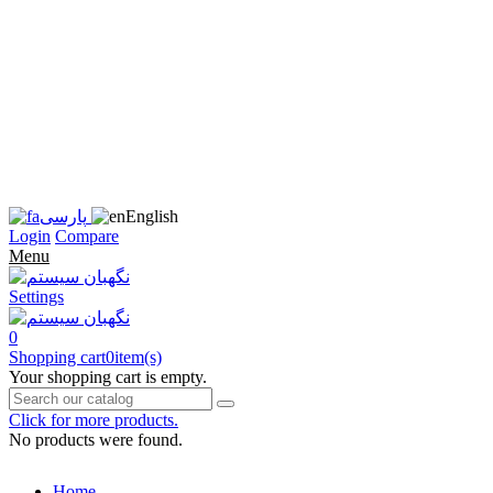
زبان
سایت
را
به
فارسی
تغییر
دهید
متوجه
شدم
English
پارسی
Login
Compare
Menu
Settings
0
Shopping cart
0
item(s)
Your shopping cart is empty.
Click for more products.
No products were found.
Home