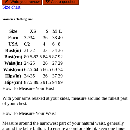
Write your review
Ask a question
Size chart
Women's clothing size
Size
XS
S
M
L
Euro
32/34
36
38
40
USA
0/2
4
6
8
Bust(in)
31-32
33
34
36
Bust(cm)
80.5-82.5
84.5
87
92
Waist(in)
24-25
26
27
29
Waist(cm)
62.5-64.5
66.5
69
74
Hips(in)
34-35
36
37
39
Hips(cm)
87.5-89.5
91.5
94
99
How To Measure Your Bust
With your arms relaxed at your sides, measure around the fullest part
of your chest.
How To Measure Your Waist
Measure around the narrowest part of your natural waist, generally
around the belly button. To ensure a comfortable fit, keep one finger