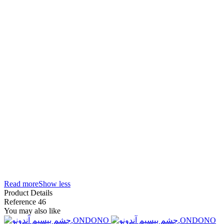
سیستم دزدگیر classic z4 دفترچه راهنما
سیستم دزدگیر classic راهنمای
classic
دزدگیرکلاسیک اسمارت 7
مرکز پخش و تعمیر انواع دزدگیر
کلاسیک z4
دزدگیر منزل
دزدگیر مغازه
Z4
دزدگیرکلاسیک اسمارت 1
Z5
Read more
Show less
Product Details
Reference
46
You may also like