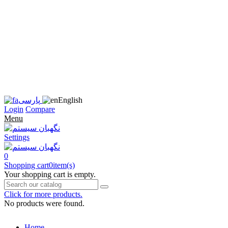
زبان
سایت
را
به
فارسی
تغییر
دهید
متوجه
شدم
English
پارسی
Login
Compare
Menu
Settings
0
Shopping cart
0
item(s)
Your shopping cart is empty.
Click for more products.
No products were found.
Home