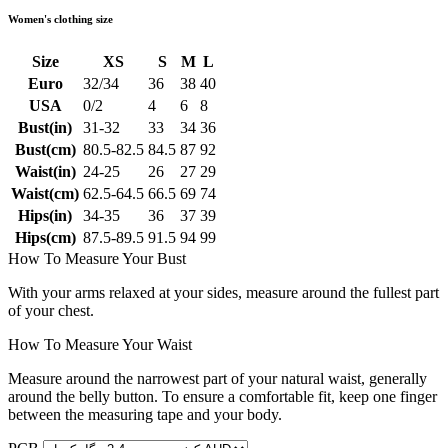
Women's clothing size
Size
XS
S
M
L
Euro
32/34
36
38
40
USA
0/2
4
6
8
Bust(in)
31-32
33
34
36
Bust(cm)
80.5-82.5
84.5
87
92
Waist(in)
24-25
26
27
29
Waist(cm)
62.5-64.5
66.5
69
74
Hips(in)
34-35
36
37
39
Hips(cm)
87.5-89.5
91.5
94
99
How To Measure Your Bust
With your arms relaxed at your sides, measure around the fullest part
of your chest.
How To Measure Your Waist
Measure around the narrowest part of your natural waist, generally
around the belly button. To ensure a comfortable fit, keep one finger
between the measuring tape and your body.