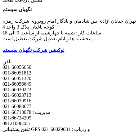
نگهبان سیستم
تهران خیابان آزادی بین شادمان و یادگار امام روبروی شرکت زمزم
کوچه باغبان پلاک 3 واحد 4
ساعات کار : شنبه تا چهارشنبه از ساعت 9 الی 18
پنجشنبه ها و ایام تعطیل شرکت تعطیل است.
لوکیشن شرکت نگهبان سیستم
تلفن:
021-66056650
021-66051812
021-66051320
021-66056649
021-66030223
021-66023713
021-66039916
021-66083677
مدیریت : 66718078-021
021-66724299
09121006465
تلفن پشتیبانی GPS و ردیاب : 66029031-021