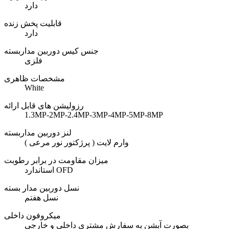
دارد
قابلیت پخش زنده
دارد
جنس کیس دوربین مداربسته
فلزی
مشخصات ظاهری
White
رزولیشن های قابل ارائه
1.3MP-2MP-2.4MP-3MP-4MP-5MP-8MP
لنز دوربین مداربسته
وارم لایت ( پرژکتور نور مرعی )
میزان مقاومت در برابر رطوبت
استاندارد OFD
نسل دوربین مدار بسته
نسل هفتم
میکروفون داخلی
بصورت آبشن به سفارش مشتری داخلی و خارجی