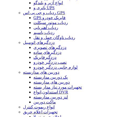
انواع آژیر و بلندگو
باتری و UPS
ردیاب و جی پی اس GPS
GPS فابریک خودرو
ردیاب موتور سیکلت
ردیاب آهنربایی
ردیاب باسیم
ردیاب ناوگان حمل و نقل
دزدگیرهای اتومبیل
دزدگیرهای تصویری
دزدگیرهای ساده
دزدگیرفابریک
نصب دزدگیر خودرو
لوازم جانبی دزدگیر خودرو
دوربین های مداربسته
پک دوربین مداربسته
دوربین های مداربسته
تجهیرات مورد نیاز مدار بسته
استندلون,انواع DVR
لنز دوربین مداربسته
ماکت دوربین
انواع ریموت کنترل
تجهیزات اعلام حریق
اعلام حریق تسلا