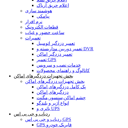
اعلام حریق آریاک
هوشمند سازی
پیامکی
نرم افزار
قطعات الکترونیک
ساعت حضور و غیاب
تعمیرات
تعمیر دزدگیر اتومبیل
تعمیر دوربین مداربسته و DVR
تعمیر دزدگیر اماکن
تعمیر GPS
خدمات نصب و سرویس
کاتالوگ و راهنمای محصولات
بخش تجهیزات دزدگیرهای اماکن
بخش تجهیزات دزدگیرهای اماکن
پک کامل دزدگیرهای اماکن
دزدگیرهای اماکن
چشم اماکن,سنسور,مگنت
انواع آژیر و بلندگو
باتری و UPS
ردیاب و جی پی اس
ردیاب و جی پی اس GPS
GPS فابریک خودرو