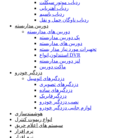
ردیاب موتور سیکلت
ردیاب آهنربایی
ردیاب باسیم
ردیاب ناوگان حمل و نقل
دوربین مداربسته
دوربین های مداربسته
پک دوربین مداربسته
دوربین های مداربسته
تجهیرات مورد نیاز مدار بسته
استندلون,انواع DVR
لنز دوربین مداربسته
ماکت دوربین
دزدگیر خودرو
دزدگیرهای اتومبیل
دزدگیرهای تصویری
دزدگیرهای ساده
دزدگیرفابریک
نصب دزدگیر خودرو
لوازم جانبی دزدگیر خودرو
هوشمندسازی
انواع ریموت کنترل
سیستم های اعلام حریق
نرم افزار
نرم افزار