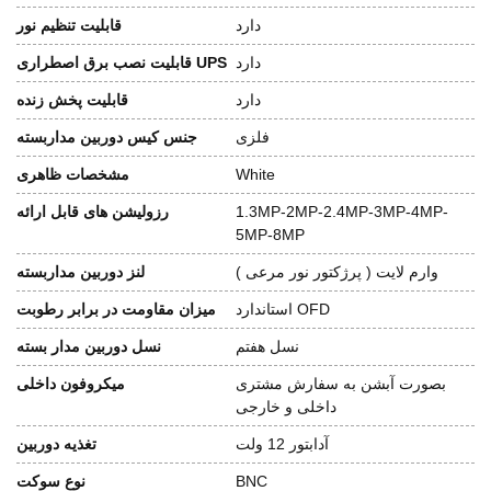
دارد
قابلیت تنظیم نور
دارد
قابلیت نصب برق اصطراری UPS
دارد
قابلیت پخش زنده
فلزی
جنس کیس دوربین مداربسته
White
مشخصات ظاهری
1.3MP-2MP-2.4MP-3MP-4MP-
رزولیشن های قابل ارائه
5MP-8MP
وارم لایت ( پرژکتور نور مرعی )
لنز دوربین مداربسته
استاندارد OFD
میزان مقاومت در برابر رطوبت
نسل هفتم
نسل دوربین مدار بسته
بصورت آبشن به سفارش مشتری
میکروفون داخلی
داخلی و خارجی
آدابتور 12 ولت
تغذیه دوربین
BNC
نوع سوکت