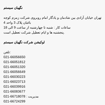
نگهبان سیستم
تهران خیابان آزادی بین شادمان و یادگار امام روبروی شرکت زمزم کوچه
باغبان پلاک 3 واحد 4
ساعات کار : شنبه تا چهارشنبه از ساعت 9 الی 18
پنجشنبه ها و ایام تعطیل شرکت تعطیل است.
لوکیشن شرکت نگهبان سیستم
تلفن:
021-66056650
021-66051812
021-66051320
021-66056649
021-66030223
021-66023713
021-66039916
021-66083677
مدیریت : 66718078-021
021-66724299