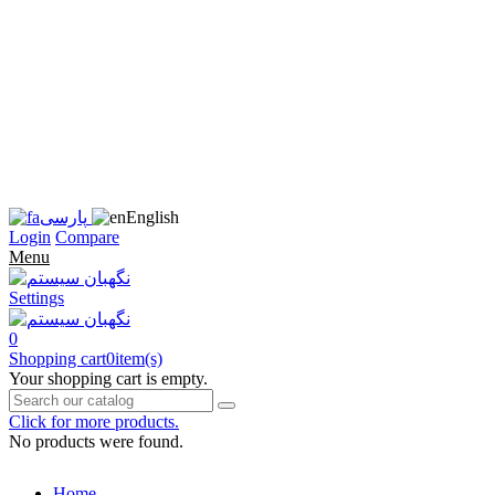
زبان
سایت
را
به
فارسی
تغییر
دهید
متوجه
شدم
English
پارسی
Login
Compare
Menu
Settings
0
Shopping cart
0
item(s)
Your shopping cart is empty.
Click for more products.
No products were found.
Home