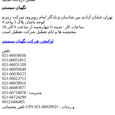
نگهبان سیستم
تهران خیابان آزادی بین شادمان و یادگار امام روبروی شرکت زمزم
کوچه باغبان پلاک 3 واحد 4
ساعات کار : شنبه تا چهارشنبه از ساعت 9 الی 18
پنجشنبه ها و ایام تعطیل شرکت تعطیل است.
لوکیشن شرکت نگهبان سیستم
تلفن:
021-66056650
021-66051812
021-66051320
021-66056649
021-66030223
021-66023713
021-66039916
021-66083677
مدیریت : 66718078-021
021-66724299
09121006465
تلفن پشتیبانی GPS و ردیاب : 66029031-021