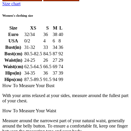
Size chart
Women's clothing size
Size
XS
S
M
L
Euro
32/34
36
38
40
USA
0/2
4
6
8
Bust(in)
31-32
33
34
36
Bust(cm)
80.5-82.5
84.5
87
92
Waist(in)
24-25
26
27
29
Waist(cm)
62.5-64.5
66.5
69
74
Hips(in)
34-35
36
37
39
Hips(cm)
87.5-89.5
91.5
94
99
How To Measure Your Bust
With your arms relaxed at your sides, measure around the fullest part
of your chest.
How To Measure Your Waist
Measure around the narrowest part of your natural waist, generally
around the belly button. To ensure a comfortable fit, keep one finger