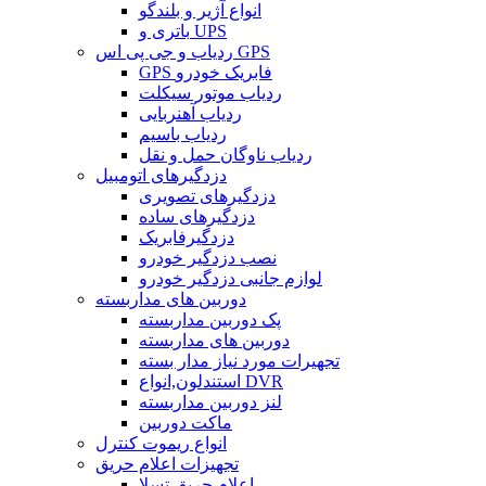
انواع آژیر و بلندگو
باتری و UPS
ردیاب و جی پی اس GPS
GPS فابریک خودرو
ردیاب موتور سیکلت
ردیاب آهنربایی
ردیاب باسیم
ردیاب ناوگان حمل و نقل
دزدگیرهای اتومبیل
دزدگیرهای تصویری
دزدگیرهای ساده
دزدگیرفابریک
نصب دزدگیر خودرو
لوازم جانبی دزدگیر خودرو
دوربین های مداربسته
پک دوربین مداربسته
دوربین های مداربسته
تجهیرات مورد نیاز مدار بسته
استندلون,انواع DVR
لنز دوربین مداربسته
ماکت دوربین
انواع ریموت کنترل
تجهیزات اعلام حریق
اعلام حریق تسلا