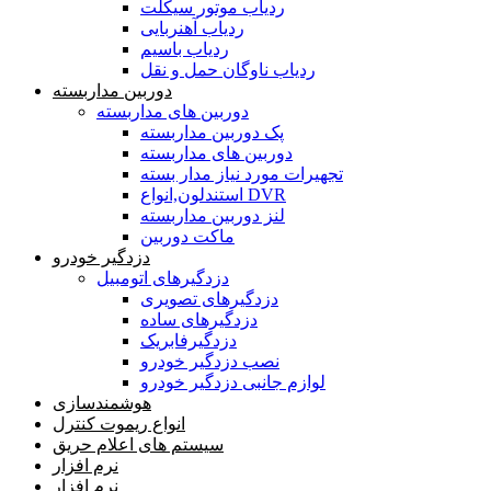
ردیاب موتور سیکلت
ردیاب آهنربایی
ردیاب باسیم
ردیاب ناوگان حمل و نقل
دوربین مداربسته
دوربین های مداربسته
پک دوربین مداربسته
دوربین های مداربسته
تجهیرات مورد نیاز مدار بسته
استندلون,انواع DVR
لنز دوربین مداربسته
ماکت دوربین
دزدگیر خودرو
دزدگیرهای اتومبیل
دزدگیرهای تصویری
دزدگیرهای ساده
دزدگیرفابریک
نصب دزدگیر خودرو
لوازم جانبی دزدگیر خودرو
هوشمندسازی
انواع ریموت کنترل
سیستم های اعلام حریق
نرم افزار
نرم افزار