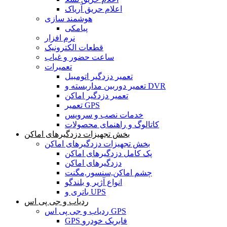
اعلام حریق آریاک
هوشمند سازی
پیامکی
نرم افزار
قطعات الکترونیک
ساعت حضور و غیاب
تعمیرات
تعمیر دزدگیر اتومبیل
تعمیر دوربین مداربسته و DVR
تعمیر دزدگیر اماکن
تعمیر GPS
خدمات نصب و سرویس
کاتالوگ و راهنمای محصولات
بخش تجهیزات دزدگیرهای اماکن
بخش تجهیزات دزدگیرهای اماکن
پک کامل دزدگیرهای اماکن
دزدگیرهای اماکن
چشم اماکن,سنسور,مگنت
انواع آژیر و بلندگو
باتری و UPS
ردیاب و جی پی اس
ردیاب و جی پی اس GPS
GPS فابریک خودرو