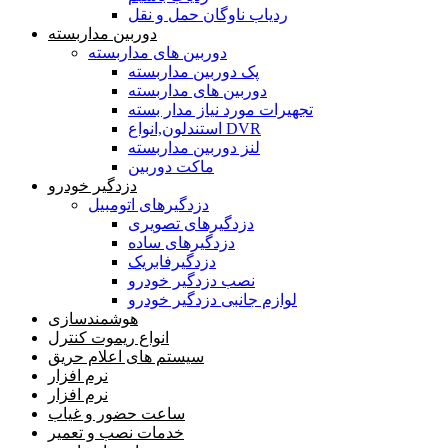
ردیاب ناوگان حمل و نقل
دوربین مداربسته
دوربین های مداربسته
پک دوربین مداربسته
دوربین های مداربسته
تجهیرات مورد نیاز مدار بسته
استندلون,انواع DVR
لنز دوربین مداربسته
ماکت دوربین
دزدگیر خودرو
دزدگیرهای اتومبیل
دزدگیرهای تصویری
دزدگیرهای ساده
دزدگیرفابریک
نصب دزدگیر خودرو
لوازم جانبی دزدگیر خودرو
هوشمندسازی
انواع ریموت کنترل
سیستم های اعلام حریق
نرم افزار
نرم افزار
ساعت حضور و غیاب
خدمات نصب و تعمیر