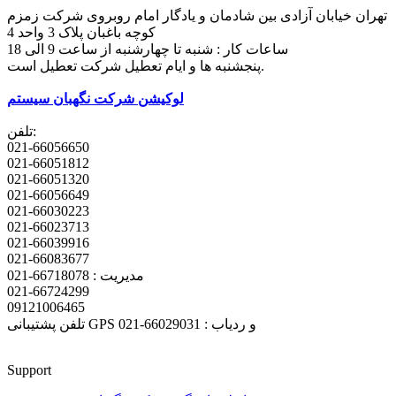
تهران خیابان آزادی بین شادمان و یادگار امام روبروی شرکت زمزم
کوچه باغبان پلاک 3 واحد 4
ساعات کار : شنبه تا چهارشنبه از ساعت 9 الی 18
پنجشنبه ها و ایام تعطیل شرکت تعطیل است.
لوکیشن شرکت نگهبان سیستم
تلفن:
021-66056650
021-66051812
021-66051320
021-66056649
021-66030223
021-66023713
021-66039916
021-66083677
مدیریت : 66718078-021
021-66724299
09121006465
تلفن پشتیبانی GPS و ردیاب : 66029031-021
Support