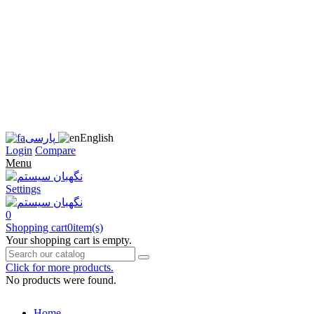
زبان
سایت
را
به
فارسی
تغییر
دهید
متوجه
شدم
English
پارسی
Login
Compare
Menu
Settings
0
Shopping cart
0
item(s)
Your shopping cart is empty.
Click for more products.
No products were found.
Home