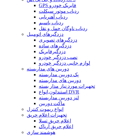
GPS فابریک خودرو
ردیاب موتور سیکلت
ردیاب آهنربایی
ردیاب باسیم
ردیاب ناوگان حمل و نقل
دزدگیرهای اتومبیل
دزدگیرهای تصویری
دزدگیرهای ساده
دزدگیرفابریک
نصب دزدگیر خودرو
لوازم جانبی دزدگیر خودرو
دوربین های مداربسته
پک دوربین مداربسته
دوربین های مداربسته
تجهیرات مورد نیاز مدار بسته
استندلون,انواع DVR
لنز دوربین مداربسته
ماکت دوربین
انواع ریموت کنترل
تجهیزات اعلام حریق
اعلام حریق تسلا
اعلام حریق آریاک
هوشمند سازی