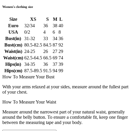
Women's clothing size
Size
XS
S
M
L
Euro
32/34
36
38
40
USA
0/2
4
6
8
Bust(in)
31-32
33
34
36
Bust(cm)
80.5-82.5
84.5
87
92
Waist(in)
24-25
26
27
29
Waist(cm)
62.5-64.5
66.5
69
74
Hips(in)
34-35
36
37
39
Hips(cm)
87.5-89.5
91.5
94
99
How To Measure Your Bust
With your arms relaxed at your sides, measure around the fullest part
of your chest.
How To Measure Your Waist
Measure around the narrowest part of your natural waist, generally
around the belly button. To ensure a comfortable fit, keep one finger
between the measuring tape and your body.