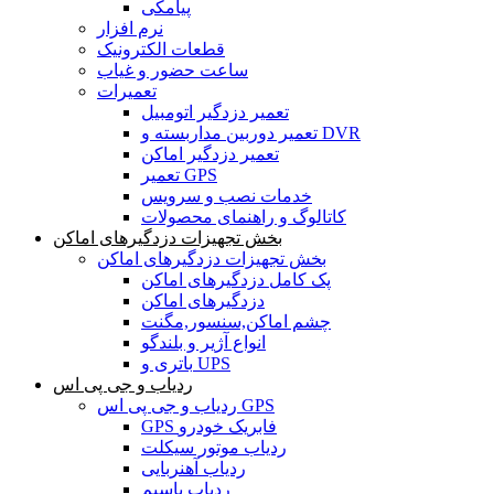
پیامکی
نرم افزار
قطعات الکترونیک
ساعت حضور و غیاب
تعمیرات
تعمیر دزدگیر اتومبیل
تعمیر دوربین مداربسته و DVR
تعمیر دزدگیر اماکن
تعمیر GPS
خدمات نصب و سرویس
کاتالوگ و راهنمای محصولات
بخش تجهیزات دزدگیرهای اماکن
بخش تجهیزات دزدگیرهای اماکن
پک کامل دزدگیرهای اماکن
دزدگیرهای اماکن
چشم اماکن,سنسور,مگنت
انواع آژیر و بلندگو
باتری و UPS
ردیاب و جی پی اس
ردیاب و جی پی اس GPS
GPS فابریک خودرو
ردیاب موتور سیکلت
ردیاب آهنربایی
ردیاب باسیم