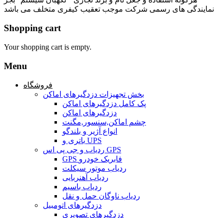
نمایندگی های رسمی شرکت موجب تعقیب کیفری متخلف می باشد
Shopping cart
Your shopping cart is empty.
Menu
فروشگاه
بخش تجهیزات دزدگیرهای اماکن
پک کامل دزدگیرهای اماکن
دزدگیرهای اماکن
چشم اماکن,سنسور,مگنت
انواع آژیر و بلندگو
باتری و UPS
ردیاب و جی پی اس GPS
GPS فابریک خودرو
ردیاب موتور سیکلت
ردیاب آهنربایی
ردیاب باسیم
ردیاب ناوگان حمل و نقل
دزدگیرهای اتومبیل
دزدگیرهای تصویری