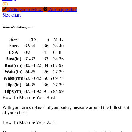
(0)
Write your review
Ask a question
Size chart
Women's clothing size
Size
XS
S
M
L
Euro
32/34
36
38
40
USA
0/2
4
6
8
Bust(in)
31-32
33
34
36
Bust(cm)
80.5-82.5
84.5
87
92
Waist(in)
24-25
26
27
29
Waist(cm)
62.5-64.5
66.5
69
74
Hips(in)
34-35
36
37
39
Hips(cm)
87.5-89.5
91.5
94
99
How To Measure Your Bust
With your arms relaxed at your sides, measure around the fullest part
of your chest.
How To Measure Your Waist