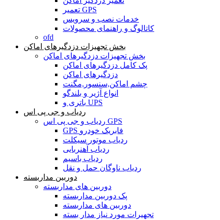
تعمیر دزدگیر اماکن
تعمیر GPS
خدمات نصب و سرویس
کاتالوگ و راهنمای محصولات
ofd
بخش تجهیزات دزدگیرهای اماکن
بخش تجهیزات دزدگیرهای اماکن
پک کامل دزدگیرهای اماکن
دزدگیرهای اماکن
چشم اماکن,سنسور,مگنت
انواع آژیر و بلندگو
باتری و UPS
ردیاب و جی پی اس
ردیاب و جی پی اس GPS
GPS فابریک خودرو
ردیاب موتور سیکلت
ردیاب آهنربایی
ردیاب باسیم
ردیاب ناوگان حمل و نقل
دوربین مداربسته
دوربین های مداربسته
پک دوربین مداربسته
دوربین های مداربسته
تجهیرات مورد نیاز مدار بسته