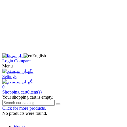
زبان
سایت
را
به
فارسی
تغییر
دهید
متوجه
شدم
English
پارسی
Login
Compare
Menu
Settings
0
Shopping cart
0
item(s)
Your shopping cart is empty.
Click for more products.
No products were found.
Home