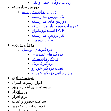
ردیاب ناوگان حمل و نقل
دوربین مداربسته
دوربین های مداربسته
پک دوربین مداربسته
دوربین های مداربسته
تجهیرات مورد نیاز مدار بسته
استندلون,انواع DVR
لنز دوربین مداربسته
ماکت دوربین
دزدگیر خودرو
دزدگیرهای اتومبیل
دزدگیرهای تصویری
دزدگیرهای ساده
دزدگیرفابریک
نصب دزدگیر خودرو
لوازم جانبی دزدگیر خودرو
هوشمندسازی
انواع ریموت کنترل
سیستم های اعلام حریق
نرم افزار
نرم افزار
ساعت حضور و غیاب
خدمات نصب و تعمیر
ردیاب های باسیم