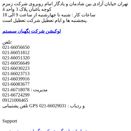
تهران خیابان آزادی بین شادمان و یادگار امام روبروی شرکت زمزم
کوچه باغبان پلاک 3 واحد 4
ساعات کار : شنبه تا چهارشنبه از ساعت 9 الی 18
پنجشنبه ها و ایام تعطیل شرکت تعطیل است.
لوکیشن شرکت نگهبان سیستم
تلفن:
021-66056650
021-66051812
021-66051320
021-66056649
021-66030223
021-66023713
021-66039916
021-66083677
مدیریت : 66718078-021
021-66724299
09121006465
تلفن پشتیبانی GPS و ردیاب : 66029031-021
Support