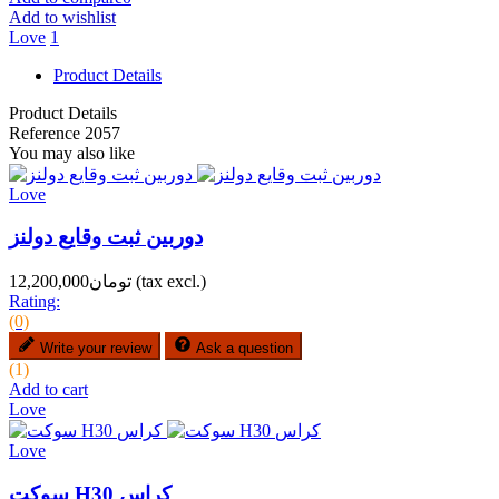
Add to wishlist
Love
1
Product Details
Product Details
Reference
2057
You may also like
Love
دوربین ثبت وقایع دولنز
(tax excl.)
تومان12,200,000
Rating:
(0)
Write your review
Ask a question
(1)
Add to cart
Love
Love
سوکت H30 کراس