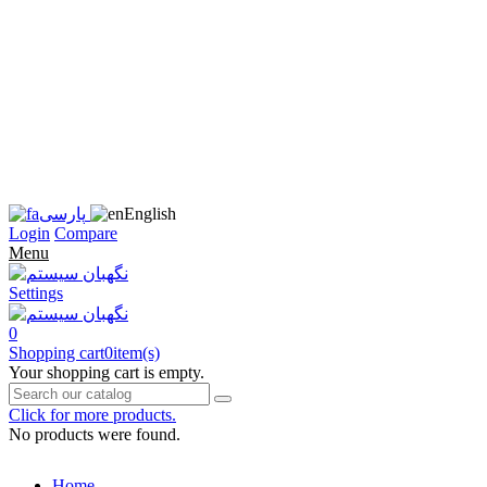
زبان
سایت
را
به
فارسی
تغییر
دهید
متوجه
شدم
English
پارسی
Login
Compare
Menu
Settings
0
Shopping cart
0
item(s)
Your shopping cart is empty.
Click for more products.
No products were found.
Home