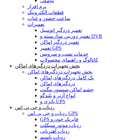
پیامکی
نرم افزار
قطعات الکترونیک
ساعت حضور و غیاب
تعمیرات
تعمیر دزدگیر اتومبیل
تعمیر دوربین مداربسته و DVR
تعمیر دزدگیر اماکن
تعمیر GPS
خدمات نصب و سرویس
کاتالوگ و راهنمای محصولات
بخش تجهیزات دزدگیرهای اماکن
بخش تجهیزات دزدگیرهای اماکن
پک کامل دزدگیرهای اماکن
دزدگیرهای اماکن
چشم اماکن,سنسور,مگنت
انواع آژیر و بلندگو
باتری و UPS
ردیاب و جی پی اس
ردیاب و جی پی اس GPS
GPS فابریک خودرو
ردیاب موتور سیکلت
ردیاب آهنربایی
ردیاب باسیم