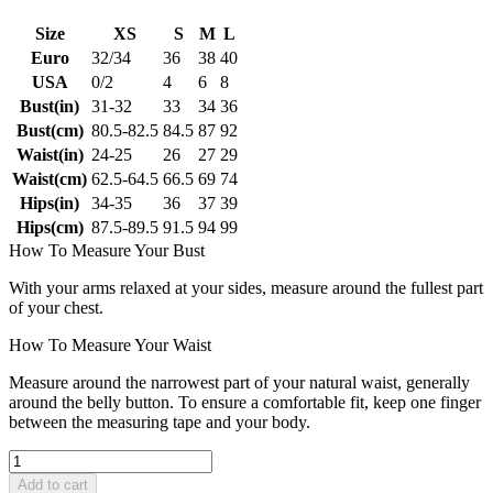
Size
XS
S
M
L
Euro
32/34
36
38
40
USA
0/2
4
6
8
Bust(in)
31-32
33
34
36
Bust(cm)
80.5-82.5
84.5
87
92
Waist(in)
24-25
26
27
29
Waist(cm)
62.5-64.5
66.5
69
74
Hips(in)
34-35
36
37
39
Hips(cm)
87.5-89.5
91.5
94
99
How To Measure Your Bust
With your arms relaxed at your sides, measure around the fullest part
of your chest.
How To Measure Your Waist
Measure around the narrowest part of your natural waist, generally
around the belly button. To ensure a comfortable fit, keep one finger
between the measuring tape and your body.
Add to cart