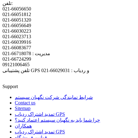
تلفن:
021-66056650
021-66051812
021-66051320
021-66056649
021-66030223
021-66023713
021-66039916
021-66083677
مدیریت : 66718078-021
021-66724299
09121006465
تلفن پشتیبانی GPS و ردیاب : 66029031-021
Support
شرایط نمایندگی شرکت نگهبان سیستم
Contact us
Sitemap
تمدید اشتراک ردیاب GPS
چرا شما باید به نگهبان سیستم اعتماد کنید؟
همکاران
تمدید اشتراک ردیاب GPS
قوانین فروشگاه