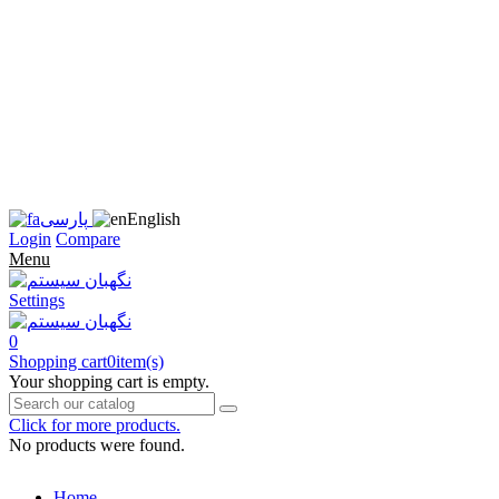
زبان
سایت
را
به
فارسی
تغییر
دهید
متوجه
شدم
English
پارسی
Login
Compare
Menu
Settings
0
Shopping cart
0
item(s)
Your shopping cart is empty.
Click for more products.
No products were found.
Home