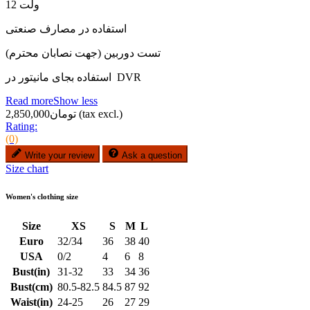
12 ولت
استفاده در مصارف صنعتی
تست دوربین (جهت نصابان محترم)
استفاده بجای مانیتور در DVR
Read more
Show less
(tax excl.)
تومان2,850,000
Rating:
(0)
Write your review
Ask a question
Size chart
Women's clothing size
Size
XS
S
M
L
Euro
32/34
36
38
40
USA
0/2
4
6
8
Bust(in)
31-32
33
34
36
Bust(cm)
80.5-82.5
84.5
87
92
Waist(in)
24-25
26
27
29