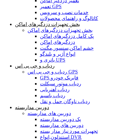
تعمیر دزدگیر اماکن
تعمیر GPS
خدمات نصب و سرویس
کاتالوگ و راهنمای محصولات
بخش تجهیزات دزدگیرهای اماکن
بخش تجهیزات دزدگیرهای اماکن
پک کامل دزدگیرهای اماکن
دزدگیرهای اماکن
چشم اماکن,سنسور,مگنت
انواع آژیر و بلندگو
باتری و UPS
ردیاب و جی پی اس
ردیاب و جی پی اس GPS
GPS فابریک خودرو
ردیاب موتور سیکلت
ردیاب آهنربایی
ردیاب باسیم
ردیاب ناوگان حمل و نقل
دوربین مداربسته
دوربین های مداربسته
پک دوربین مداربسته
دوربین های مداربسته
تجهیرات مورد نیاز مدار بسته
استندلون,انواع DVR