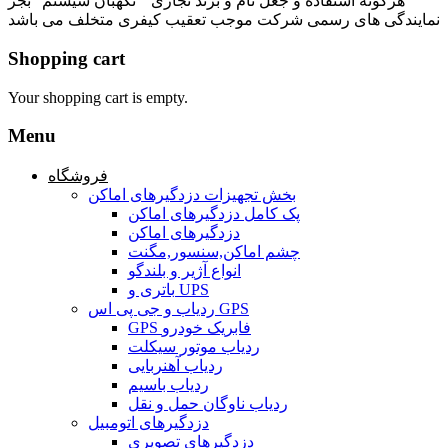
هرگونه استفاده و جعل نام و برند تجاری " نگهبان سیستم" بجز
نمایندگی های رسمی شرکت موجب تعقیب کیفری متخلف می باشد
Shopping cart
Your shopping cart is empty.
Menu
فروشگاه
بخش تجهیزات دزدگیرهای اماکن
پک کامل دزدگیرهای اماکن
دزدگیرهای اماکن
چشم اماکن,سنسور,مگنت
انواع آژیر و بلندگو
باتری و UPS
ردیاب و جی پی اس GPS
GPS فابریک خودرو
ردیاب موتور سیکلت
ردیاب آهنربایی
ردیاب باسیم
ردیاب ناوگان حمل و نقل
دزدگیرهای اتومبیل
دزدگیرهای تصویری