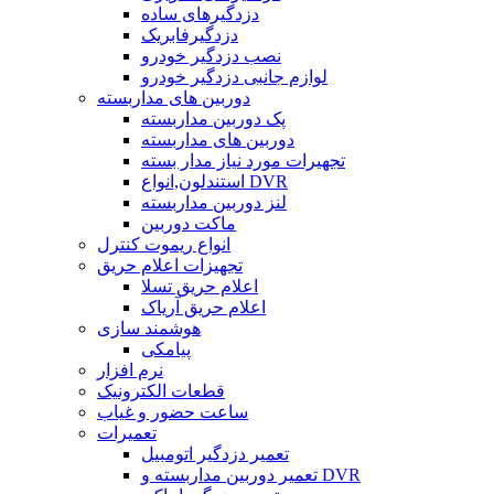
دزدگیرهای ساده
دزدگیرفابریک
نصب دزدگیر خودرو
لوازم جانبی دزدگیر خودرو
دوربین های مداربسته
پک دوربین مداربسته
دوربین های مداربسته
تجهیرات مورد نیاز مدار بسته
استندلون,انواع DVR
لنز دوربین مداربسته
ماکت دوربین
انواع ریموت کنترل
تجهیزات اعلام حریق
اعلام حریق تسلا
اعلام حریق آریاک
هوشمند سازی
پیامکی
نرم افزار
قطعات الکترونیک
ساعت حضور و غیاب
تعمیرات
تعمیر دزدگیر اتومبیل
تعمیر دوربین مداربسته و DVR