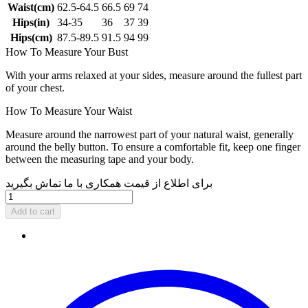
Waist(cm)
62.5-64.5
66.5
69
74
Hips(in)
34-35
36
37
39
Hips(cm)
87.5-89.5
91.5
94
99
How To Measure Your Bust
With your arms relaxed at your sides, measure around the fullest part
of your chest.
How To Measure Your Waist
Measure around the narrowest part of your natural waist, generally
around the belly button. To ensure a comfortable fit, keep one finger
between the measuring tape and your body.
برای اطلاع از قیمت همکاری با ما تماش بگیرید
Add to cart