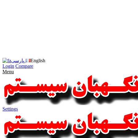
زبان
سایت
را
به
فارسی
تغییر
دهید
متوجه
شدم
English
پارسی
Login
Compare
Menu
Settings