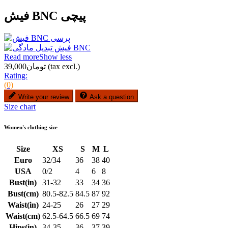
فیش BNC پیچی
Read more
Show less
(tax excl.)
تومان39,000
Rating:
(0)
Write your review
Ask a question
Size chart
Women's clothing size
Size
XS
S
M
L
Euro
32/34
36
38
40
USA
0/2
4
6
8
Bust(in)
31-32
33
34
36
Bust(cm)
80.5-82.5
84.5
87
92
Waist(in)
24-25
26
27
29
Waist(cm)
62.5-64.5
66.5
69
74
Hips(in)
34-35
36
37
39