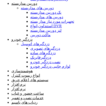
دوربین مداربسته
دوربین های مداربسته
پک دوربین مداربسته
دوربین های مداربسته
تجهیرات مورد نیاز مدار بسته
استندلون,انواع DVR
لنز دوربین مداربسته
ماکت دوربین
دزدگیر خودرو
دزدگیرهای اتومبیل
دزدگیرهای تصویری
دزدگیرهای ساده
دزدگیرفابریک
نصب دزدگیر خودرو
لوازم جانبی دزدگیر خودرو
هوشمندسازی
انواع ریموت کنترل
سیستم های اعلام حریق
نرم افزار
نرم افزار
ساعت حضور و غیاب
خدمات نصب و تعمیر
ردیاب های باسیم