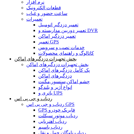
نرم افزار
قطعات الکترونیک
ساعت حضور و غیاب
تعمیرات
تعمیر دزدگیر اتومبیل
تعمیر دوربین مداربسته و DVR
تعمیر دزدگیر اماکن
تعمیر GPS
خدمات نصب و سرویس
کاتالوگ و راهنمای محصولات
بخش تجهیزات دزدگیرهای اماکن
بخش تجهیزات دزدگیرهای اماکن
پک کامل دزدگیرهای اماکن
دزدگیرهای اماکن
چشم اماکن,سنسور,مگنت
انواع آژیر و بلندگو
باتری و UPS
ردیاب و جی پی اس
ردیاب و جی پی اس GPS
GPS فابریک خودرو
ردیاب موتور سیکلت
ردیاب آهنربایی
ردیاب باسیم
ردیاب ناوگان حمل و نقل