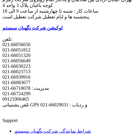
کوچه باغبان پلاک 3 واحد 4
ساعات کار : شنبه تا چهارشنبه از ساعت 9 الی 18
پنجشنبه ها و ایام تعطیل شرکت تعطیل است.
لوکیشن شرکت نگهبان سیستم
تلفن:
021-66056650
021-66051812
021-66051320
021-66056649
021-66030223
021-66023713
021-66039916
021-66083677
مدیریت : 66718078-021
021-66724299
09121006465
تلفن پشتیبانی GPS و ردیاب : 66029031-021
Support
شرایط نمایندگی شرکت نگهبان سیستم