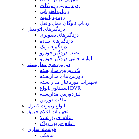
ردیاب موتور سیکلت
ردیاب آهنربایی
ردیاب باسیم
ردیاب ناوگان حمل و نقل
دزدگیرهای اتومبیل
دزدگیرهای تصویری
دزدگیرهای ساده
دزدگیرفابریک
نصب دزدگیر خودرو
لوازم جانبی دزدگیر خودرو
دوربین های مداربسته
پک دوربین مداربسته
دوربین های مداربسته
تجهیرات مورد نیاز مدار بسته
استندلون,انواع DVR
لنز دوربین مداربسته
ماکت دوربین
انواع ریموت کنترل
تجهیزات اعلام حریق
اعلام حریق تسلا
اعلام حریق آریاک
هوشمند سازی
پیامکی