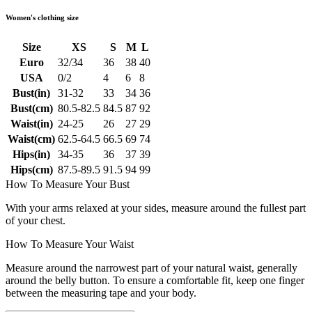
Women's clothing size
Size
XS
S
M
L
Euro
32/34
36
38
40
USA
0/2
4
6
8
Bust(in)
31-32
33
34
36
Bust(cm)
80.5-82.5
84.5
87
92
Waist(in)
24-25
26
27
29
Waist(cm)
62.5-64.5
66.5
69
74
Hips(in)
34-35
36
37
39
Hips(cm)
87.5-89.5
91.5
94
99
How To Measure Your Bust
With your arms relaxed at your sides, measure around the fullest part
of your chest.
How To Measure Your Waist
Measure around the narrowest part of your natural waist, generally
around the belly button. To ensure a comfortable fit, keep one finger
between the measuring tape and your body.