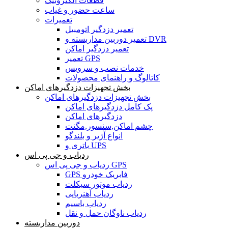
قطعات الکترونیک
ساعت حضور و غیاب
تعمیرات
تعمیر دزدگیر اتومبیل
تعمیر دوربین مداربسته و DVR
تعمیر دزدگیر اماکن
تعمیر GPS
خدمات نصب و سرویس
کاتالوگ و راهنمای محصولات
بخش تجهیزات دزدگیرهای اماکن
بخش تجهیزات دزدگیرهای اماکن
پک کامل دزدگیرهای اماکن
دزدگیرهای اماکن
چشم اماکن,سنسور,مگنت
انواع آژیر و بلندگو
باتری و UPS
ردیاب و جی پی اس
ردیاب و جی پی اس GPS
GPS فابریک خودرو
ردیاب موتور سیکلت
ردیاب آهنربایی
ردیاب باسیم
ردیاب ناوگان حمل و نقل
دوربین مداربسته