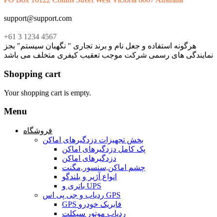
support@support.com
+61 3 1234 4567
هرگونه استفاده و جعل نام و برند تجاری " نگهبان سیستم" بجز
نمایندگی های رسمی شرکت موجب تعقیب کیفری متخلف می باشد
Shopping cart
Your shopping cart is empty.
Menu
فروشگاه
بخش تجهیزات دزدگیرهای اماکن
پک کامل دزدگیرهای اماکن
دزدگیرهای اماکن
چشم اماکن,سنسور,مگنت
انواع آژیر و بلندگو
باتری و UPS
ردیاب و جی پی اس GPS
GPS فابریک خودرو
ردیاب موتور سیکلت