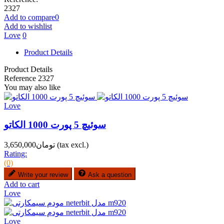
2327
Add to compare
0
Add to wishlist
Love
0
Product Details
Product Details
Reference
2327
You may also like
Love
سوئیچ 5 پورت 1000 الکاتو
(tax excl.)
تومان3,650,000
Rating:
(0)
Write your review
Ask a question
Add to cart
Love
Love