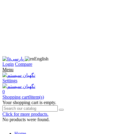
زبان
سایت
را
به
فارسی
تغییر
دهید
متوجه
شدم
English
پارسی
Login
Compare
Menu
Settings
0
Shopping cart
0
item(s)
Your shopping cart is empty.
Click for more products.
No products were found.
Home