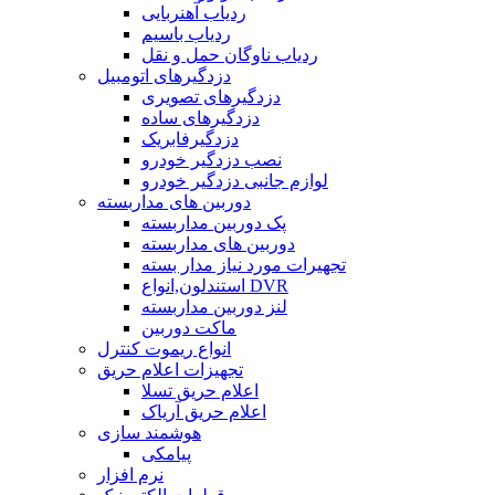
ردیاب آهنربایی
ردیاب باسیم
ردیاب ناوگان حمل و نقل
دزدگیرهای اتومبیل
دزدگیرهای تصویری
دزدگیرهای ساده
دزدگیرفابریک
نصب دزدگیر خودرو
لوازم جانبی دزدگیر خودرو
دوربین های مداربسته
پک دوربین مداربسته
دوربین های مداربسته
تجهیرات مورد نیاز مدار بسته
استندلون,انواع DVR
لنز دوربین مداربسته
ماکت دوربین
انواع ریموت کنترل
تجهیزات اعلام حریق
اعلام حریق تسلا
اعلام حریق آریاک
هوشمند سازی
پیامکی
نرم افزار