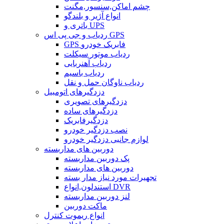
چشم اماکن,سنسور,مگنت
انواع آژیر و بلندگو
باتری و UPS
ردیاب و جی پی اس GPS
GPS فابریک خودرو
ردیاب موتور سیکلت
ردیاب آهنربایی
ردیاب باسیم
ردیاب ناوگان حمل و نقل
دزدگیرهای اتومبیل
دزدگیرهای تصویری
دزدگیرهای ساده
دزدگیرفابریک
نصب دزدگیر خودرو
لوازم جانبی دزدگیر خودرو
دوربین های مداربسته
پک دوربین مداربسته
دوربین های مداربسته
تجهیرات مورد نیاز مدار بسته
استندلون,انواع DVR
لنز دوربین مداربسته
ماکت دوربین
انواع ریموت کنترل