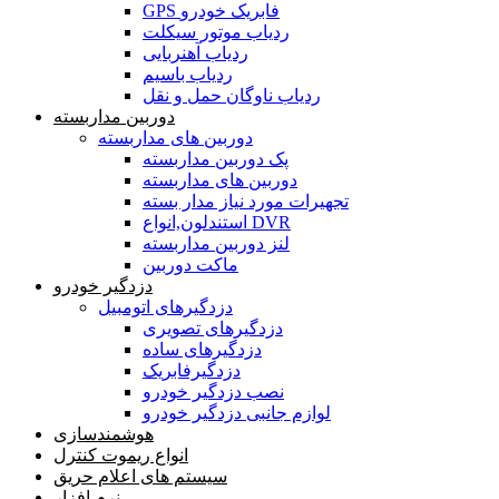
GPS فابریک خودرو
ردیاب موتور سیکلت
ردیاب آهنربایی
ردیاب باسیم
ردیاب ناوگان حمل و نقل
دوربین مداربسته
دوربین های مداربسته
پک دوربین مداربسته
دوربین های مداربسته
تجهیرات مورد نیاز مدار بسته
استندلون,انواع DVR
لنز دوربین مداربسته
ماکت دوربین
دزدگیر خودرو
دزدگیرهای اتومبیل
دزدگیرهای تصویری
دزدگیرهای ساده
دزدگیرفابریک
نصب دزدگیر خودرو
لوازم جانبی دزدگیر خودرو
هوشمندسازی
انواع ریموت کنترل
سیستم های اعلام حریق
نرم افزار