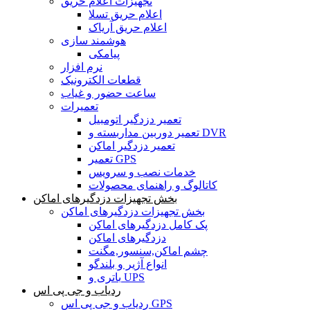
تجهیزات اعلام حریق
اعلام حریق تسلا
اعلام حریق آریاک
هوشمند سازی
پیامکی
نرم افزار
قطعات الکترونیک
ساعت حضور و غیاب
تعمیرات
تعمیر دزدگیر اتومبیل
تعمیر دوربین مداربسته و DVR
تعمیر دزدگیر اماکن
تعمیر GPS
خدمات نصب و سرویس
کاتالوگ و راهنمای محصولات
بخش تجهیزات دزدگیرهای اماکن
بخش تجهیزات دزدگیرهای اماکن
پک کامل دزدگیرهای اماکن
دزدگیرهای اماکن
چشم اماکن,سنسور,مگنت
انواع آژیر و بلندگو
باتری و UPS
ردیاب و جی پی اس
ردیاب و جی پی اس GPS