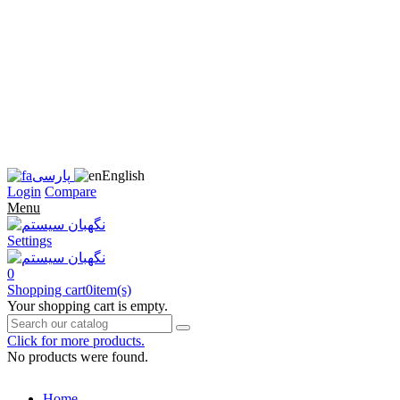
زبان
سایت
را
به
فارسی
تغییر
دهید
متوجه
شدم
English
پارسی
Login
Compare
Menu
Settings
0
Shopping cart
0
item(s)
Your shopping cart is empty.
Click for more products.
No products were found.
Home