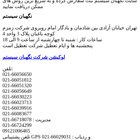
سایت نگهبان سیستم ثبت سفارش کرده و به سریع ترین روش های
ممکن دریافت نمایید
نگهبان سیستم
تهران خیابان آزادی بین شادمان و یادگار امام روبروی شرکت زمزم
کوچه باغبان پلاک 3 واحد 4
ساعات کار : شنبه تا چهارشنبه از ساعت 9 الی 18
پنجشنبه ها و ایام تعطیل شرکت تعطیل است.
لوکیشن شرکت نگهبان سیستم
تلفن:
021-66056650
021-66051812
021-66051320
021-66056649
021-66030223
021-66023713
021-66039916
021-66083677
مدیریت : 66718078-021
021-66724299
09121006465
تلفن پشتیبانی GPS و ردیاب : 66029031-021