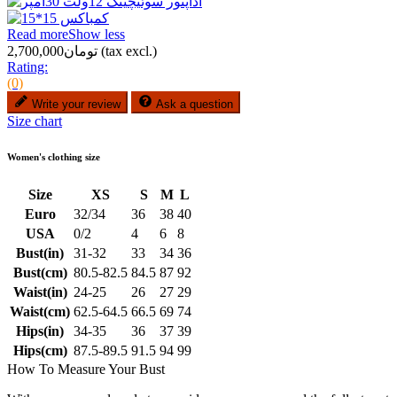
Read more
Show less
(tax excl.)
تومان2,700,000
Rating:
(0)
Write your review
Ask a question
Size chart
Women's clothing size
Size
XS
S
M
L
Euro
32/34
36
38
40
USA
0/2
4
6
8
Bust(in)
31-32
33
34
36
Bust(cm)
80.5-82.5
84.5
87
92
Waist(in)
24-25
26
27
29
Waist(cm)
62.5-64.5
66.5
69
74
Hips(in)
34-35
36
37
39
Hips(cm)
87.5-89.5
91.5
94
99
How To Measure Your Bust