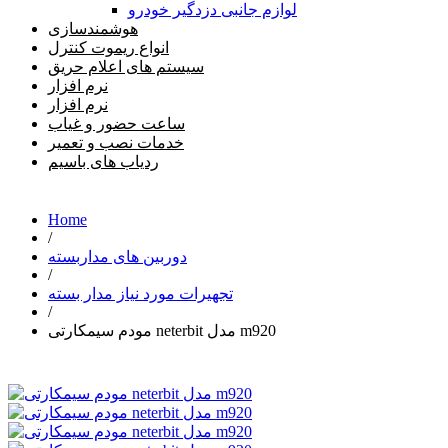
لوازم جانبی دزدگیر خودرو
هوشمندسازی
انواع ریموت کنترل
سیستم های اعلام حریق
نرم افزار
نرم افزار
ساعت حضور و غیاب
خدمات نصب و تعمیر
ردیاب های باسیم
Home
/
دوربین های مداربسته
/
تجهیرات مورد نیاز مدار بسته
/
مودم سیمکارتی neterbit مدل m920