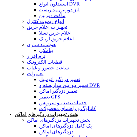
استندلون,انواع DVR
لنز دوربین مداربسته
ماکت دوربین
انواع ریموت کنترل
تجهیزات اعلام حریق
اعلام حریق تسلا
اعلام حریق آریاک
هوشمند سازی
پیامکی
نرم افزار
قطعات الکترونیک
ساعت حضور و غیاب
تعمیرات
تعمیر دزدگیر اتومبیل
تعمیر دوربین مداربسته و DVR
تعمیر دزدگیر اماکن
تعمیر GPS
خدمات نصب و سرویس
کاتالوگ و راهنمای محصولات
بخش تجهیزات دزدگیرهای اماکن
بخش تجهیزات دزدگیرهای اماکن
پک کامل دزدگیرهای اماکن
دزدگیرهای اماکن