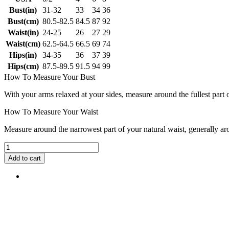
Bust(in)
31-32
33
34
36
Bust(cm)
80.5-82.5
84.5
87
92
Waist(in)
24-25
26
27
29
Waist(cm)
62.5-64.5
66.5
69
74
Hips(in)
34-35
36
37
39
Hips(cm)
87.5-89.5
91.5
94
99
How To Measure Your Bust
With your arms relaxed at your sides, measure around the fullest part 
How To Measure Your Waist
Measure around the narrowest part of your natural waist, generally ar
Add to cart