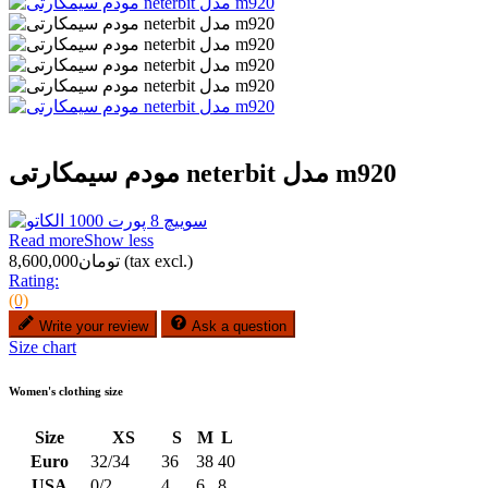
مودم سیمکارتی neterbit مدل m920
Read more
Show less
(tax excl.)
تومان8,600,000
Rating:
(0)
Write your review
Ask a question
Size chart
Women's clothing size
Size
XS
S
M
L
Euro
32/34
36
38
40
USA
0/2
4
6
8