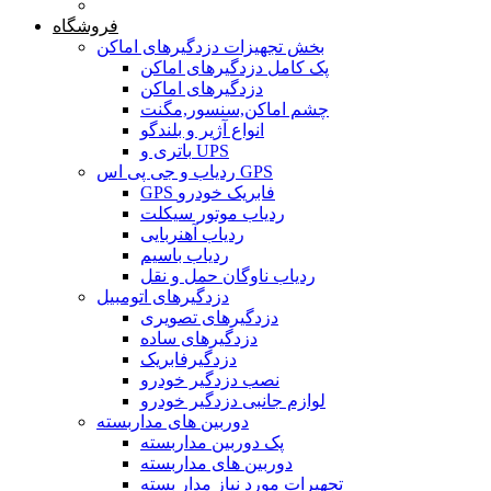
خانه
فروشگاه
بخش تجهیزات دزدگیرهای اماکن
پک کامل دزدگیرهای اماکن
دزدگیرهای اماکن
چشم اماکن,سنسور,مگنت
انواع آژیر و بلندگو
باتری و UPS
ردیاب و جی پی اس GPS
GPS فابریک خودرو
ردیاب موتور سیکلت
ردیاب آهنربایی
ردیاب باسیم
ردیاب ناوگان حمل و نقل
دزدگیرهای اتومبیل
دزدگیرهای تصویری
دزدگیرهای ساده
دزدگیرفابریک
نصب دزدگیر خودرو
لوازم جانبی دزدگیر خودرو
دوربین های مداربسته
پک دوربین مداربسته
دوربین های مداربسته
تجهیرات مورد نیاز مدار بسته