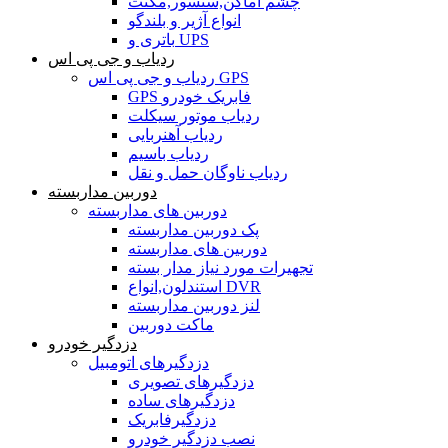
چشم اماکن,سنسور,مگنت
انواع آژیر و بلندگو
باتری و UPS
ردیاب و جی پی اس
ردیاب و جی پی اس GPS
GPS فابریک خودرو
ردیاب موتور سیکلت
ردیاب آهنربایی
ردیاب باسیم
ردیاب ناوگان حمل و نقل
دوربین مداربسته
دوربین های مداربسته
پک دوربین مداربسته
دوربین های مداربسته
تجهیرات مورد نیاز مدار بسته
استندلون,انواع DVR
لنز دوربین مداربسته
ماکت دوربین
دزدگیر خودرو
دزدگیرهای اتومبیل
دزدگیرهای تصویری
دزدگیرهای ساده
دزدگیرفابریک
نصب دزدگیر خودرو