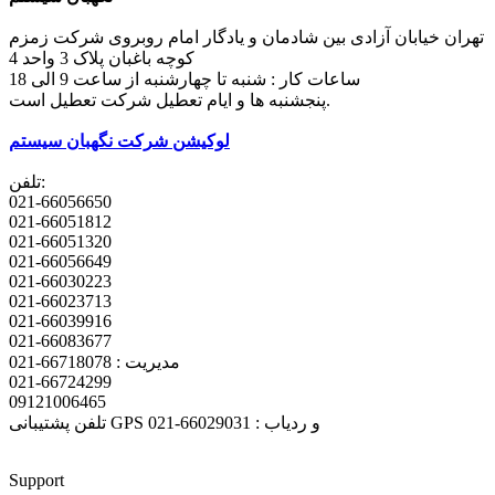
تهران خیابان آزادی بین شادمان و یادگار امام روبروی شرکت زمزم
کوچه باغبان پلاک 3 واحد 4
ساعات کار : شنبه تا چهارشنبه از ساعت 9 الی 18
پنجشنبه ها و ایام تعطیل شرکت تعطیل است.
لوکیشن شرکت نگهبان سیستم
تلفن:
021-66056650
021-66051812
021-66051320
021-66056649
021-66030223
021-66023713
021-66039916
021-66083677
مدیریت : 66718078-021
021-66724299
09121006465
تلفن پشتیبانی GPS و ردیاب : 66029031-021
Support