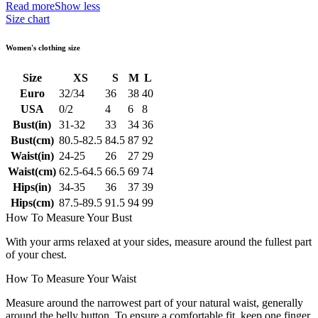
Read more
Show less
Size chart
Women's clothing size
Size
XS
S
M
L
Euro
32/34
36
38
40
USA
0/2
4
6
8
Bust(in)
31-32
33
34
36
Bust(cm)
80.5-82.5
84.5
87
92
Waist(in)
24-25
26
27
29
Waist(cm)
62.5-64.5
66.5
69
74
Hips(in)
34-35
36
37
39
Hips(cm)
87.5-89.5
91.5
94
99
How To Measure Your Bust
With your arms relaxed at your sides, measure around the fullest part
of your chest.
How To Measure Your Waist
Measure around the narrowest part of your natural waist, generally
around the belly button. To ensure a comfortable fit, keep one finger