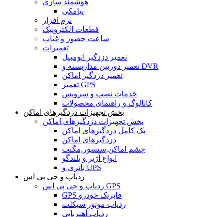
هوشمند سازی
پیامکی
نرم افزار
قطعات الکترونیک
ساعت حضور و غیاب
تعمیرات
تعمیر دزدگیر اتومبیل
تعمیر دوربین مداربسته و DVR
تعمیر دزدگیر اماکن
تعمیر GPS
خدمات نصب و سرویس
کاتالوگ و راهنمای محصولات
بخش تجهیزات دزدگیرهای اماکن
بخش تجهیزات دزدگیرهای اماکن
پک کامل دزدگیرهای اماکن
دزدگیرهای اماکن
چشم اماکن,سنسور,مگنت
انواع آژیر و بلندگو
باتری و UPS
ردیاب و جی پی اس
ردیاب و جی پی اس GPS
GPS فابریک خودرو
ردیاب موتور سیکلت
ردیاب آهنربایی