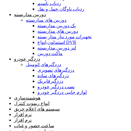
ردیاب باسیم
ردیاب ناوگان حمل و نقل
دوربین مداربسته
دوربین های مداربسته
پک دوربین مداربسته
دوربین های مداربسته
تجهیرات مورد نیاز مدار بسته
استندلون,انواع DVR
لنز دوربین مداربسته
ماکت دوربین
دزدگیر خودرو
دزدگیرهای اتومبیل
دزدگیرهای تصویری
دزدگیرهای ساده
دزدگیرفابریک
نصب دزدگیر خودرو
لوازم جانبی دزدگیر خودرو
هوشمندسازی
انواع ریموت کنترل
سیستم های اعلام حریق
نرم افزار
نرم افزار
ساعت حضور و غیاب