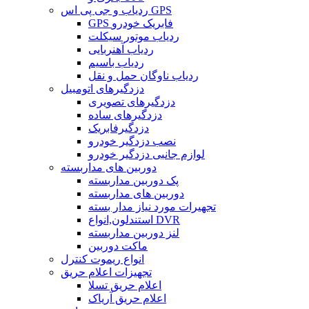
ردیاب و جی پی اس GPS
GPS فابریک خودرو
ردیاب موتور سیکلت
ردیاب آهنربایی
ردیاب باسیم
ردیاب ناوگان حمل و نقل
دزدگیرهای اتومبیل
دزدگیرهای تصویری
دزدگیرهای ساده
دزدگیرفابریک
نصب دزدگیر خودرو
لوازم جانبی دزدگیر خودرو
دوربین های مداربسته
پک دوربین مداربسته
دوربین های مداربسته
تجهیرات مورد نیاز مدار بسته
استندلون,انواع DVR
لنز دوربین مداربسته
ماکت دوربین
انواع ریموت کنترل
تجهیزات اعلام حریق
اعلام حریق تسلا
اعلام حریق آریاک