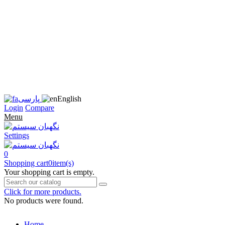
زبان
سایت
را
به
فارسی
تغییر
دهید
متوجه
شدم
English
پارسی
Login
Compare
Menu
Settings
0
Shopping cart
0
item(s)
Your shopping cart is empty.
Click for more products.
No products were found.
Home