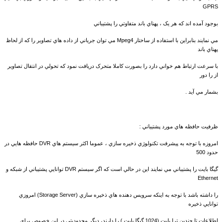
GPRS
بوجود آمده اند که هر يک ، پهناي باند متفاوتي را پشتيباني
مي نمايند بنابراين با استفاده از ساختار Mpeg4 مي توان جرياني از داده هاي تصاوير را که از لحاظ
پهناي باند
با سرعت ارتباط هم خواني دارد را بصورت کاملا متحرک دريافت نمود که تحولي در انتقال تصاوير
از را دور
بشمار مي آيد .
ظرفيت حافظه هاي مورد پشتيباني :
امروزه با توجه به پيشرفت تکنولوژي ذخيره سازي ، عموما اکثر سيستم هاي DVR حافظه هايي در
حدود 500
گيگا بايت را پشتيباني مي نمايند اين در حالي است که اگر سيستم DVR توانايي پشتيباني از شبکه و
Ethernet
را داشته باشد با توجه به اينکه سرويس دهنده هاي ذخيره سازي (Storage Server) امروزي
توانايي ذخيره
اطلاعات تا چندين ترا بايت (1024 گيگا بايت ) را دارند، ديگر محدوديتي در اين خصوص براي