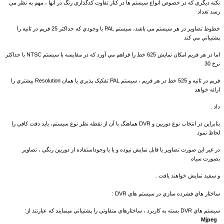
نکته ديگري که در خصوص انواع سيستم ها در کنار تفاوت کدگذاري رنگ در آنها ، مهم به نظر مي
رسد تعداد
خطوط تصاوير در هر سيستم مي باشد، سيستم PAL با وجودي که حداکثر 25 فريم در ثانيه را
پشتيباني مي کند
اما در هر فريم امکان نمايش 625 خط را فراهم مي آورد که در مقايسه با سيستم NTSC با حداکثر
نرخ 30
فريم در ثانيه و 525 خط در هر فريم ، سيستم PAL تفکيک پذيري يا همان Resolution بيشتري را
ارائه خواهد
داد .
بنابراين در انتخاب نوع دوربين و DVR هماهنگ با آن از نقطه نظر نوع سيستم، بايد دقت کافي را
لحاظ نمود
در غير اين صورت تصاوير يا قابل نمايش نيوده و يا با وجوداستفاده از دوربين رنگي ، تصاوير
بصورت سياه
و سفيد نمايش خواهند يافت .
ساختار هاي فشرده سازي در سيستم هاي DVR :
سيستم هاي DVR بسته به کاربرد ، ساختارهاي متفاوتي را پشتيباني مينمايند که عبارتند از:
Mjpeg