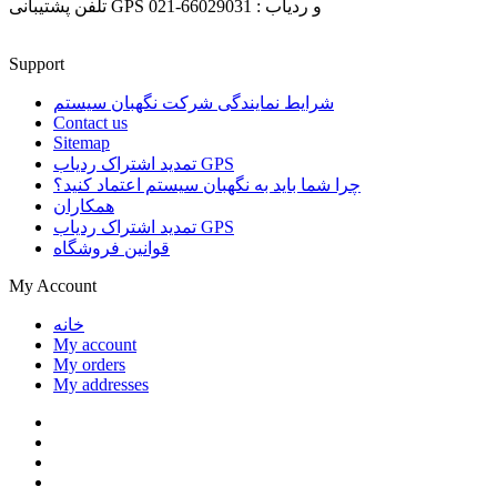
تلفن پشتیبانی GPS و ردیاب : 66029031-021
Support
شرایط نمایندگی شرکت نگهبان سیستم
Contact us
Sitemap
تمدید اشتراک ردیاب GPS
چرا شما باید به نگهبان سیستم اعتماد کنید؟
همکاران
تمدید اشتراک ردیاب GPS
قوانین فروشگاه
My Account
خانه
My account
My orders
My addresses