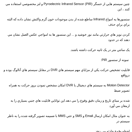
چنين سيستم هايي از حسگر Pyroelectric Infrared Sensor (PIR) و لنز مخصوصي استفاده مي
کنند ، اين
سنسورها يه امواج Infrared ساطع شده از بدن موجودات خون گرم واکنش نشان داده که البته
براي براي حذف
کردن نويز هاي حرارتي مانند نور خوشيد و ... اين سنسور ها به امواجي عکس العمل نشان مي
دهند که در حدود
يک سانتي متر در يک ثانيه حرکت داشته باشند.
نمونه از سنسور PIR:
قابليت تشخيص حرکت يکي از مزاياي مهم سيستم هاي DVR در مقابل سيستم هاي آنالوگ بوده و
درواقع
Motion Detector به سيستم هاي ديجيتال يا DVR امکان مشخص نمودن بروز حرکت به همراه
تصوير ضبط
شده بر مبناي تاريخ و زمان دقيق وقوع را مي دهد.اين توانايي قابليت هاي جنبي بسياري را به
ارمغان مي آورد
به عنوان مثال امکان ارسال Email و SMS و حتي MMS با ضميمه تصوير گرفته شده را به ناظر
سيستم در
لحظه وقوع حادثه مي دهد .