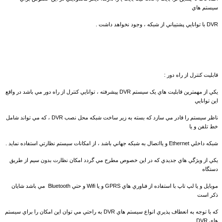
سيستم هاي
DVR با توانايي پشتيباني از شبکه ، وجود نخواهد داشت .
قابليت کنترل از راه دور :
يکي از مهمترين قابليت هاي يک سيستم DVR پيشرفته ، توانايي کنترل از راه دور مي باشد در واقع
اين توانايي
ناظر سيستم را قادر مي سازد که بسته به زير ساخت شبکه محل نصب DVR ، که مي تواند شامل
خط تلفن و يا
شبکه داخلي Ethernet و يااتصال به شبکه جهاني باشد ، از امکانات سيستم نظارتي استفاده نمايد .
يکي از ويژگي هاي جديدي که در اين خصوص مطرح مي گردد امکان نظارت بدون سيم از طريق
دستگاه
موبايل و يا لپ تاپ با استفاده از فناوري هاي GPRS و يا Wifi و حتي Bluetooth مي باشد شايان
ذکر است
که با توجه به انعطاف پذيري انواع سيستم هاي DVR به راحتي مي توان اين امکان را براي سيستم
هاي DVR