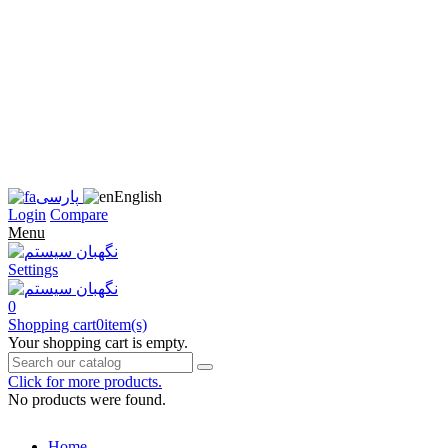
زبان
سایت
را
به
فارسی
تغییر
دهید
متوجه
شدم
English
پارسی
Login
Compare
Menu
Settings
0
Shopping cart
0
item(s)
Your shopping cart is empty.
Click for more products.
No products were found.
Home