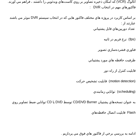
آنالوگ (VCR) که امکان ذخيره تصاوير بر روي کاست‌هاي ويدئويي را داشتند ، فراهم مي آورند.
فاکتورهاي مهم در انتخاب DVR :
بر اساس کاربرد در پروژه هاي مختلف فاکتور هايي که در انتخاب سيستم DVR موثر مي باشند
عبارتند از :
تعداد دوربين‌هاي قابل پشتيباني
نرخ فريم در ثانيه (fps)
فناوري فشرده‌سازي تصوير
ظرفيت حافظه هاي مورد پشتيباني
قابليت کنترل از راه دور
قابليت تشخيص حرکت (motion detection)
توانايي زمانبندي (scheduling)
توانايي ضبط تصاوير روي CD يا DVD توسط CD/DVD Burner به عنوان نسخه‌هاي پشتيبان
قابليت اتصال حافظه‌هاي Flash
ادامه به بررسي برخي از فاکتور هاي فوق مي پردازيم .