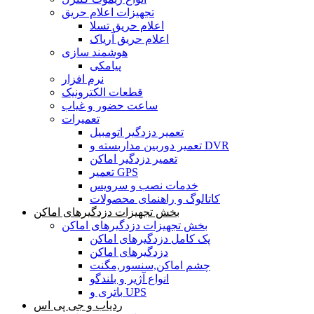
تجهیزات اعلام حریق
اعلام حریق تسلا
اعلام حریق آریاک
هوشمند سازی
پیامکی
نرم افزار
قطعات الکترونیک
ساعت حضور و غیاب
تعمیرات
تعمیر دزدگیر اتومبیل
تعمیر دوربین مداربسته و DVR
تعمیر دزدگیر اماکن
تعمیر GPS
خدمات نصب و سرویس
کاتالوگ و راهنمای محصولات
بخش تجهیزات دزدگیرهای اماکن
بخش تجهیزات دزدگیرهای اماکن
پک کامل دزدگیرهای اماکن
دزدگیرهای اماکن
چشم اماکن,سنسور,مگنت
انواع آژیر و بلندگو
باتری و UPS
ردیاب و جی پی اس