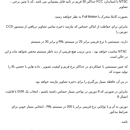
NTSC با استاندارد FCC حداکثر 30 فريم در ثانيه قابل پشتيباني مي باشد ،که با چنين نرخي ،
تصاوير
بصورت کاملا متحرک يا Full Motion به نظر خواهند رسيد.
بنابراين براي حفاظت از اماکن حساس که نيازمند ذخيره تمامي تصاوير دريافتي از سنسور CCD
دوربين را
دارند، سيستمي با نرخ فريمي برابر 25 در سيستم PAL و برابر 30 در سيستم
NTSC مناسب خواهد بود ، بدين ترتيب هيچ فريمي از ديد ناظر سيستم مخفي نخواهد ماند و اين
در حالي است
که چنين سيستمي با عملکردي در حداکثر نرخ فريم و کيفيت تصوير ، داده هايي با حجمي بالا را
توليد نموده که
در پي آن حافظه بسيار بزرگتري را براي ذخيره تصاوير نيازمند خواهد بود.
بنابراين در صورتي که 8 دوربين در نواحي بسيار حساس داشته باشيم ، انتخاب يک DVR با قابليت
اتصال 8
دوربين به آن و با توانايي نرخ فريمي برابر با 200 در سيستم PAL ، انتخابي بسيار خوبي براي
شرايط مذکور
باشد .