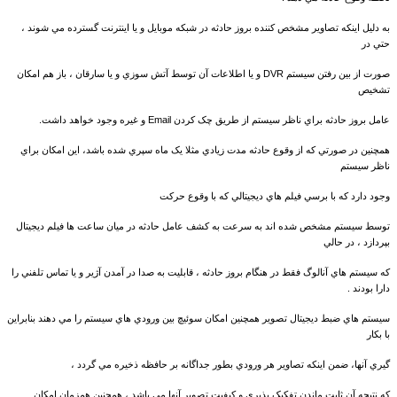
به دليل اينکه تصاوير مشخص کننده بروز حادثه در شبکه موبايل و يا اينترنت گسترده مي شوند ،
حتي در
صورت از بين رفتن سيستم DVR و يا اطلاعات آن توسط آتش سوزي و يا سارقان ، باز هم امکان
تشخيص
عامل بروز حادثه براي ناظر سيستم از طريق چک کردن Email و غيره وجود خواهد داشت.
همچنين در صورتي که از وقوع حادثه مدت زيادي مثلا يک ماه سپري شده باشد، اين امکان براي
ناظر سيستم
وجود دارد که با برسي فيلم هاي ديجيتالي که با وقوع حرکت
توسط سيستم مشخص شده اند به سرعت به کشف عامل حادثه در ميان ساعت ها فيلم ديجيتال
بپردازد ، در حالي
که سيستم هاي آنالوگ فقط در هنگام بروز حادثه ، قابليت به صدا در آمدن آژير و يا تماس تلفني را
دارا بودند .
سيستم هاي ضبط ديجيتال تصوير همچنين امکان سوئيچ بين ورودي هاي سيستم را مي دهند بنابراين
با بکار
گيري آنها، ضمن اينکه تصاوير هر ورودي بطور جداگانه بر حافظه ذخيره مي گردد ،
که نتيجه آن ثابت ماندن تفکيک پذيري و کيفيت تصوير آنها مي باشد ، همچنين همزمان امکان