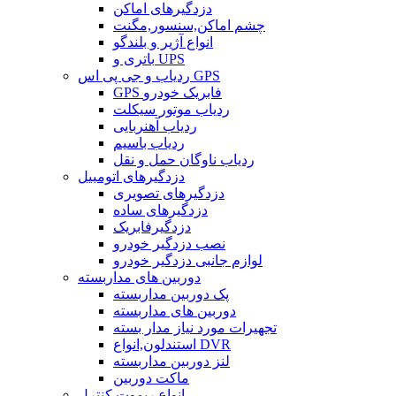
دزدگیرهای اماکن
چشم اماکن,سنسور,مگنت
انواع آژیر و بلندگو
باتری و UPS
ردیاب و جی پی اس GPS
GPS فابریک خودرو
ردیاب موتور سیکلت
ردیاب آهنربایی
ردیاب باسیم
ردیاب ناوگان حمل و نقل
دزدگیرهای اتومبیل
دزدگیرهای تصویری
دزدگیرهای ساده
دزدگیرفابریک
نصب دزدگیر خودرو
لوازم جانبی دزدگیر خودرو
دوربین های مداربسته
پک دوربین مداربسته
دوربین های مداربسته
تجهیرات مورد نیاز مدار بسته
استندلون,انواع DVR
لنز دوربین مداربسته
ماکت دوربین
انواع ریموت کنترل