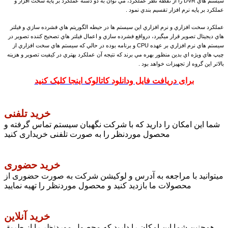
سيستم هاي DVR را از نقطه نظر عملکرد، مي توان به دو دسته عملکرد بر پايه سخت افزار و
عملکرد بر پايه نرم افزار تقسيم بندي نمود .
عملکرد سخت افزاري و نرم افزاري اين سيستم ها در حيطه الگوريتم هاي فشرده سازي و فيلتر
هاي ديجيتال تصوير قرار ميگيرد، درواقع فشرده سازي و اعمال فيلتر هاي تصحيح کننده تصوير در
سيستم هاي نرم افزاري بر عهده CPU و برنامه بوده در حالي که سيستم هاي سخت افزاري از
چيپ هاي ويژه اي بدين منظور بهره مي برند که نتيجه آن عملکرد بهتري در کيفيت تصوير و هزينه
بالاتر اين گروه از تجهيزات خواهد بود .
برای دریافت فایل ودانلود کاتالوک اینجا کلیک کنید
خرید تلفنی
شما این امکان را دارید که با شرکت نگهبان سیستم تماس گرفته و
محصول موردنظر را به صورت تلفنی خریداری کنید
خرید حضوری
میتوانید با مراجعه به آدرس و لوکیشن شرکت به صورت حضوری از
محصولات ما بازدید کنید و محصول موردنظر را تهیه نمایید
خرید آنلاین
همچنین شما این امکان را دارید که محصول موردنظر را از طریق