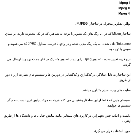
Mpeg I
Mpeg II
Mpeg 4
توالي تصاوير متحرک در ساختار MJPEG :
ساختار Mjpeg که در آن رنگ هاي يک تصوير با توجه به شباهتي که در يک محدوده دارند، بر مبناي
Tolerance داده شده، به يک رنگ تبديل شده و در واقع با فرمت متداول JPEG کد مي شوند و
سپس با توجه به
نرخ فريم تعيين شده ، تصاوير Jpeg براي ايجاد تصاوير متحرک در کنار هم ذخيره و يا ارسال مي
گردند .
اين ساختار به دليل سادگي در کدگذاري و کدگشايي در دوربين ها و سيستم هاي نظارت از راه دور
از طريق
سايت هاي وب، بسيار متداول ميباشد .
سيستم هايي که فقط از اين ساختار پشتيباني مي کنند هزينه به مراتب پايين تري نسبت به ديگر
سيستم ها خواهند
داشت و اغلب چنين تجهيزاتي در کاربرد هاي تبليغاتي مانند نمايش خيابان ها و دانشگاه ها از طريق
اينترت
مورد استفاده قرار مي گيرند .