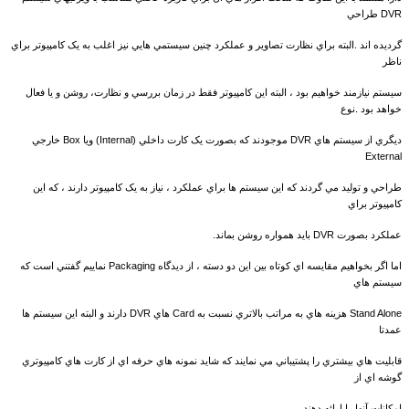
DVR طراحي
گرديده اند .البته براي نظارت تصاوير و عملکرد چنين سيستمي هايي نيز اغلب به يک کامپيوتر براي
ناظر
سيستم نيازمند خواهيم بود ، البته اين کامپيوتر فقط در زمان بررسي و نظارت، روشن و يا فعال
خواهد بود .نوع
ديگري از سيستم هاي DVR موجودند که بصورت يک کارت داخلي (Internal) ويا Box خارجي
External
طراحي و توليد مي گردند که اين سيستم ها براي عملکرد ، نياز به يک کامپيوتر دارند ، که اين
کامپيوتر براي
عملکرد بصورت DVR بايد همواره روشن بماند.
اما اگر بخواهيم مقايسه اي کوتاه بين اين دو دسته ، از ديدگاه Packaging نماييم گفتني است که
سيستم هاي
Stand Alone هزينه هاي به مراتب بالاتري نسبت به Card هاي DVR دارند و البته اين سيستم ها
عمدتا
قابليت هاي بيشتري را پشتيباني مي نمايند که شايد نمونه هاي حرفه اي از کارت هاي کامپيوتري
گوشه اي از
امکانات آنها را ارائه دهند .