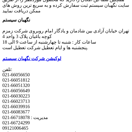
سایت نگهبان سیستم ثبت سفارش کرده و به سریع ترین روش های
ممکن دریافت نمایید
نگهبان سیستم
تهران خیابان آزادی بین شادمان و یادگار امام روبروی شرکت زمزم
کوچه باغبان پلاک 3 واحد 4
ساعات کار : شنبه تا چهارشنبه از ساعت 9 الی 18
پنجشنبه ها و ایام تعطیل شرکت تعطیل است.
لوکیشن شرکت نگهبان سیستم
تلفن:
021-66056650
021-66051812
021-66051320
021-66056649
021-66030223
021-66023713
021-66039916
021-66083677
مدیریت : 66718078-021
021-66724299
09121006465