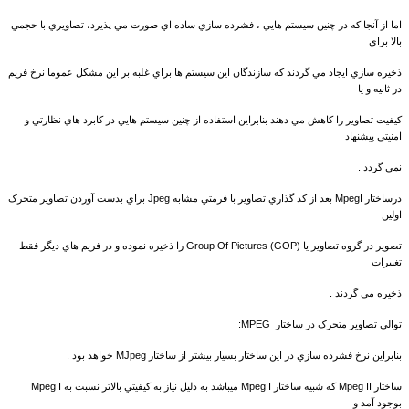
اما از آنجا که در چنين سيستم هايي ، فشرده سازي ساده اي صورت مي پذيرد، تصاويري با حجمي
بالا براي
ذخيره سازي ايجاد مي گردند که سازندگان اين سيستم ها براي غلبه بر اين مشکل عموما نرخ فريم
در ثانيه و يا
کيفيت تصاوير را کاهش مي دهند بنابراين استفاده از چنين سيستم هايي در کابرد هاي نظارتي و
امنيتي پيشنهاد
نمي گردد .
درساختار MpegI بعد از کد گذاري تصاوير با فرمتي مشابه Jpeg براي بدست آوردن تصاوير متحرک
اولين
تصوير در گروه تصاوير يا Group Of Pictures (GOP) را ذخيره نموده و در فريم هاي ديگر فقط
تغييرات
ذخيره مي گردند .
توالي تصاوير متحرک در ساختار MPEG:
بنابراين نرخ فشرده سازي در اين ساختار بسيار بيشتر از ساختار MJpeg خواهد بود .
ساختار Mpeg II که شبيه ساختار Mpeg I ميباشد به دليل نياز به کيفيتي بالاتر نسبت به Mpeg I
بوجود آمد و