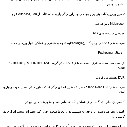
مشاهده چندين
تصوير بر روي کامپيوتر نيز وجود دارد بنابراين ديگر نيازي به استفاده از Switcher،Quad و يـا
Multiplexor نخواهد شد.
بررسي سيستم هاي DVR:
سيستم هاي DVR از دو ديدگاه((Packagingبسته بندي ظاهري و عملکرد قابل بررسي هستند.
ديدگاه Packaging :
از نقطه نظر بسته ظاهري ، سيستم هاي DVR به دو گروه Stand Alone DVR و Computer
Base
DVR تقسيم مي گردند .
سيستم هايStand Alone DVRبه سيستم هايي اطلاق ميگردند که بطور منفرد عمل نموده و نياز به
اينکه
کامپيوتري بطور جداگانه، براي عملکرد آن اختصاص يابد و بطور شبانه روز روشن
باشد را نخواهد داشت .در واقع اين سيستم ها از لحاظ سخت افزار اکثر تجهيزات سخت افزاري يک
کامپيوتر را
دارا هستند با اين تفاوت که سخت افزار هاي آن براي کاربرد خاصي متناسب با ويژگيهاي سيستم