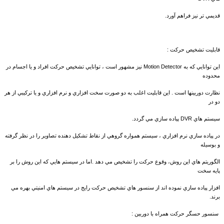
قديمي تر نيز فراهم آورد.
قابليت تشخيص حرکت :
اين توانايي که به Motion Detector نيز مشهور است ، توانايي تشخيص حرکت افراد و يا اجسام در
محدوده
نظارت دوربينها است . اين قابليت اغلب به دو صورت سخت افزاري و نرم افزاري و يا ترکيبي از هر
دو در
سيستم هاي DVR پياده سازي مي گردد.
در پياده سازي نرم افزاري ، سيستم همواره گروهي از نقاط تشکيل دهنده تصاوير را در نظر گرفته
و بوسيله
الگوريتم هاي اين روش، وقوع حرکت را تشخيص مي دهد .اما در سيستم هايي که اين روش را بر
پايه سخت
افزار پياده سازي نموده اند از سنسور هاي تشخيص حرکت رايج در سيستم هاي امنيتي بهره مي
برند.
سنسور حسگر حرکت همراه با دوربين :