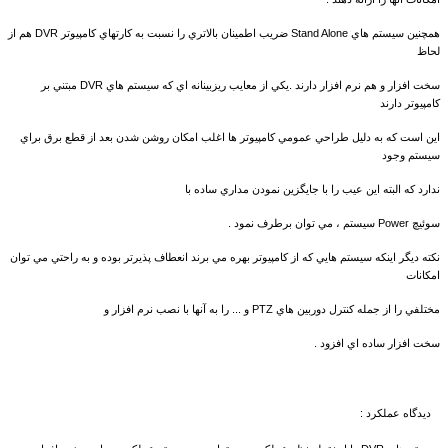
همچنين سيستم هاي Stand Alone ضريب اطمينان بالاتري را نسبت به کارتهاي کامپيوتر DVR هم از
لحاظ
سخت افزار و هم نرم افزار دارند .يکي از معايب ريزبينانه اي که سيستم هاي DVR مبتني بر
کامپيوتر دارند
اين است که به دليل طراحي عمومي کامپيوتر ها اغلب امکان روشن شدن بعد از قطع برق براي
سيستم وجود
ندارد که البته اين عيب را با جايگزين نمودن مداري ساده با
سوئيچ Power سيستم ، مي توان برطرف نمود .
نکته ديگر اينکه سيستم هايي که از کامپيوتر بهره مي برند انعطاف پذيرتر بوده و به راحتي مي توان
امکانات
مختلفي را از جمله کنترل دوربين هاي PTZ و ... را به آنها با نصب نرم افزار و
سخت افزار ساده اي افزود .
ديدگاه عملکرد :