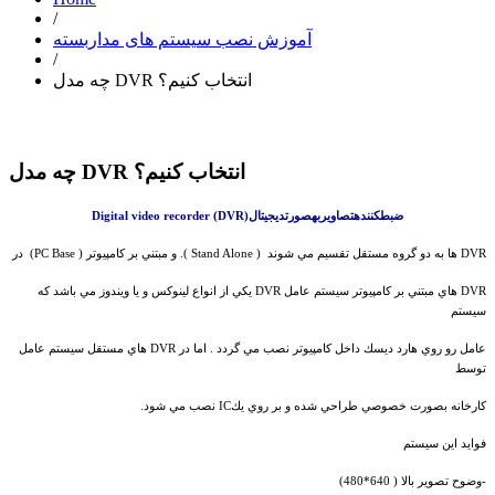
/
آموزش نصب سیستم های مداربسته
/
چه مدل DVR انتخاب کنیم؟
چه مدل DVR انتخاب کنیم؟
ضبط
كننده
تصاوير
به
صورت
ديجيتال
(Digital video recorder (DVR
DVR ها به دو گروه مستقل تقسيم مي شوند ( Stand Alone ). و مبتني بر كامپيوتر ( PC Base) در
DVR هاي مبتني بر كامپيوتر سيستم عامل DVR يكي از انواع لينوكس و يا ويندوز مي باشد كه
سيستم
عامل رو روي هارد ديسك داخل كامپيوتر نصب مي گردد . اما در DVR هاي مستقل سيستم عامل
توسط
كارخانه بصورت خصوصي طراحي شده و بر روي يكIC نصب مي شود.
فوايد اين سيستم
-وضوح تصوير بالا ( 640*480)