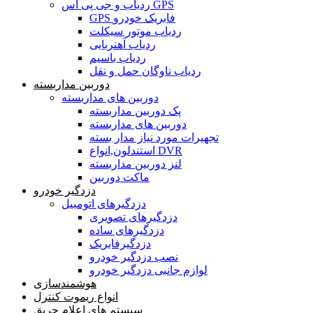
ردیاب و جی پی اس GPS
GPS فابریک خودرو
ردیاب موتور سیکلت
ردیاب آهنربایی
ردیاب باسیم
ردیاب ناوگان حمل و نقل
دوربین مداربسته
دوربین های مداربسته
پک دوربین مداربسته
دوربین های مداربسته
تجهیرات مورد نیاز مدار بسته
استندلون,انواع DVR
لنز دوربین مداربسته
ماکت دوربین
دزدگیر خودرو
دزدگیرهای اتومبیل
دزدگیرهای تصویری
دزدگیرهای ساده
دزدگیرفابریک
نصب دزدگیر خودرو
لوازم جانبی دزدگیر خودرو
هوشمندسازی
انواع ریموت کنترل
سیستم های اعلام حریق