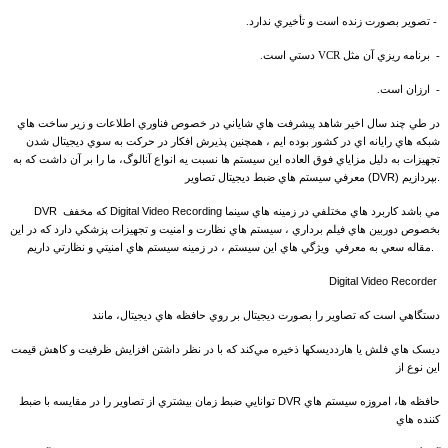
- تصوير بصورت زنده است و تأخيري ندارد.
- برنامه ريزي آن مثل VCR دستي است.
- ارزان است.
در طي چند سال اخير شاهد پيشرفت هاي شاياني در خصوص فناوري اطلاعات و زير ساخت هاي
شبکه هاي رايانه اي در کشور بوده ايم ، همچنين پذيرش افکار در حرکت به سوي ديجيتال شدن
تجهيزات به دليل مزاياي فوق العاده اين سيستم ها نسبت يه انواع آنالوگ، ما را بر آن داشت که به
معرفي سيستم هاي ضبط ديجيتال تصاوير (DVR) بپردازيم.
DVR که مخفف Digital Video Recording مي باشد کاربرد هاي مختلفي در زمينه هاي سينما
بخصوص دوربين هاي فيلم برداري ، سيستم هاي نظارت و امنيت و تجهيزات پزشکي دارد که در اين
مقاله سعي به معرفي ويژگي هاي اين سيستم ، در زمينه سيستم هاي امنيتي و نظارتي داريم.
Digital Video Recorder
دستگاهي است که تصاوير را بصورت ديجيتال بر روي حافظه هاي ديجيتال، مانند
ديسک هاي فلش يا هاردديسکها ذخيره مي‌کند که با در نظر داشتن افزايش ظرفيت و کاهش قيمت
اين نوع از
حافظه ها، امروزه سيستم هاي DVR توانايي ضبط زمان بيشتري از تصاوير را در مقايسه با ضبط
کننده ‌هاي