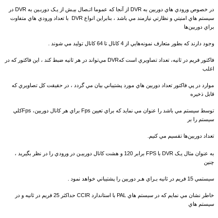
در خصوص ورودي هاي دوربين به DVR از آنجا که عموما اتـصال بيـش از يـک دوربـين به DVR در
سيستم هاي امنيتي و نظارتي نيازمند مي باشد ، بنابراين انواع DVR با تعداد ورودي هاي متفاوت
براي دوربين‌ها
وجود دارند که بطور متعارف نمونه‌هايي از 4 کانال تا 64 کانال توليد مي شوند .
فاکتور فريم در ثانيه، تعداد تصاويري است کهDVR مي‌تواند در هر ثانيه ضبط کند ، اين فاکتور که در
اغلب
موارد در پي فاکتور تعداد دوربين هاي مورد پشتيباني بيان مي گردد ، در حقيقت کل تصاويري که
قابل ذخيره
توسط سيستم مي باشد را عنوان مي نمايد که براي تعيين Fps براي هر کانال دوربين، Fpsکلي
سيستم را بر
تعداد دوربين‌ها تقسيم
مي کنيم.
به عنوان مثال يـک DVR با FPS برابر 120 و هشت کانال دوربيـن در ورودي را در نظر بگيريد ،
چنين
سيستمي 15 فريم در ثانيه بـراي هـر دوربين را پشتيباني خواهد نمود .
خاطر نشان مي نمايم که در سيستم هاي PAL با استاندارد CCIR حداکثر 25 فريم در ثانيه و در
سيستم هاي