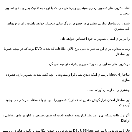
اغلب کاربرد هاي تصوير برداري سينمايي و پزشکي دارد که با توجه به تفکيک پذيري بالاي تصاوير
ديجيتال
شده، ابن ساختار توانايي بيشتري در خصوص بزرگ نمايي ديجيتال خواهد داشت ، اما نرخ پهناي
باند بيشتري
را نيز براي انتقال تصاوير به خود اختصاص خواهد داد .
رسانه متداول براي اين ساختار به دليل نرخ بالاي اطلاعات کد شده، DVD بوده که در نتيجه عموما
اين ساختار
در کاربرد هاي مخابره راه دور تصاوير و اينترنت توصيه نمي
گردد .
ساختار Mpeg 4 بر مبناي اينکه ديدي شيئ گرا و متفاوت با آنچه گفته شد به تصاوير دارد، فشرده
سازي
بيشتري را به ارمغان آورده است .
اين ساختار امکان قرار گرفتن چندين نسخه از يک تصوير را با پهناي باند مختلف در کنار هم بوجود
آورده که
اگر ارتباطات شبکه اي را مد نظر قراردهيد خواهيد يافت که طيف وسيعي از فناوري هاي ارتباطي ،
از Dial
Up با مودم هايي با سرعت 56Kbps تا DSL مودم هايي با چندين مگا بيت بر ثانيه و فناوري بي سيم