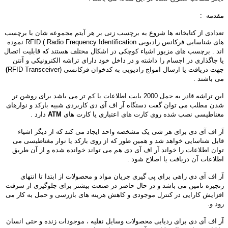
مقدمه :
تعدادی از کتابخانه ها شروع به برچسب زنی بر هر آیتم مجموعه شان با برچسب
های شناسایی فرکانس رادیویی RFID ( Radio Frequency Identification نموده
اند . برچسب های مزبور اشیاء کوچکی در اشکال مختلف هستند که قابلیت اتصال
یا جاگذاری در اجسام را داشته و در داخل خود دارای تراشه الکترونیکی و آنتن
جهت دریافت یا ارسال امواج رادیویی به کدخوان فرکانسی (RFID Transceiver
)
می باشند .
این تراشه قادر به حمل 2000 بایت اطلاعات یا کم تر می باشد برای روشن تر
شدن مطلب می توان گفت دستگاه آر اف آی دی کاربردی شبیه بارکد و نوارهای
مغناطیسی نصب شده روی کارت های اعتباری یا کارت های
ATM
دارد .
آر اف آی دی برای هر شی یک مشخصه واحد ایجاد می کند که از دیگر اشیاء
قابل شناسایی خواهد شد و همین طور که از روی بارکد یا نوار مغناطیسی می
توان اطلاعات را خواند آر اف آی دی هم می تواند خوانده شده و از آن طریق
اطلاعات آن دریافت یا اصلاح شود .
آر اف آی دی راهی برای پی گیری جریان مواد و محصولات از ابتدا تا انتهای
زنجیره تامین می باشد و در حال حاضر در صنعت بیشتر برای جلوگیری از سرقت
افزایش کارایی در کنترل موجودی و کاهش هزینه های بازرسی و حمل به کار می
رود و.
آر اف آی دی برای ردیابی محصولات وسایل نقلیه ، موجودات زنده و حتی انسان