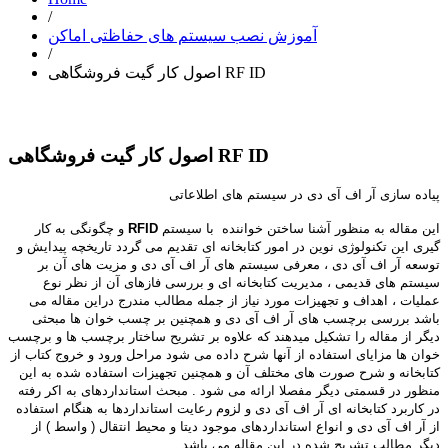
/
آموزش نصب سیستم های حفاظتی اماکن
/
اصول کار گیت فروشگاهی RF ID
اصول کار گیت فروشگاهی RF ID
پیاده سازی آر اف آی دی در سیستم های اطلاعاتی
این مقاله به منظور آشنا ساختن خواننده با سیستم
RFID
و چگونگی به کار
گیری این تکنولوژی نوین در امور کتابخانه ای تقدیم می گردد تاریخچه پیدایش و
توسعه آر اف آی دی ، معرفی سیستم های آر اف آی دی و مزیت های آن بر
سیستم های قدیمی ، مدیریت کتابخانه ای و بررسی فازهای آن از نظر نوع
عملیات ، اهداف و تجهیزات مورد نیاز از جمله مطالب مندرج دراین مقاله می
باشد بررسی برچسب های آر اف آی دی و همچنین بر چسب خوان ها مبحثی
دیگر از مقاله را تشکیل میدهند که علاوه بر تشریح ساختار برچسب ها و برچسب
خوان ها مزایای استفاده از آنها شرح داده می شود مراحل ورود و خروج کتاب از
کتابخانه و شرح صورت های مختلف آن و همچنین تجهیزات استفاده شده به این
منظور در قسمتی دیگر مفصلا ارائه می شود . مبحث استانداردهای به اکر رفته
در کاربرد کتابخانه ای آر اف آی دی و لزوم رعایت استانداردها به هنگام استفاده
از آر اف آی دی و انواع استانداردهای موجود دیتا و محیط انتقال ( واسط ) از
دیگر مطالب تشریح شده در این مقاله می باشد .