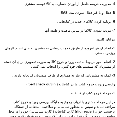
4- مدیریت جریمه حاصل از آوردن خسارت به کالا توسط مشتری .
5- فعال و یا غیر فعال نمودن بیت
EAS
.
6- برنامه کردن کالاهای جدید در کتابخانه .
7- مرتب نمودن کالاها براساس ماهیت و طبقه آنها
مزایای کلیدی
1- ایجاد ارزش افزوده از طریق خدمات رسانی به مشتری به جای انجام کارهای
روزمره دستی
2- انجام امور مربوط به ثبت ورود و خروج کالا به صورت تصویری برای آن دسته
از مشتریان که سیستم های خود کنترل را انتخاب نمی کنند .
3- کمک به مشتریانی که نیاز به همیاری از طرف متصدیان کتابخانه دارند .
وارسی ورود و خروج کتاب ها در کتابخانه (
Self check out/in
)
1- مرحله خروج کتاب از کتابخانه
در این مرحله مشتری با ارباب رجوع به جایگاه بررسی وورد و خروج کتاب
مراجعه نماید و سپس به منظور شناسایی و صلاحیت استفاده از دستگاه
برچسب خوان (
rfid reader
) کارت کتابخانه ( کارت شناسایی) خود را در محل
مناسب بر روی دستگاه قرار داده پس از آنکه هویت او به عنوان کاربر معتبر