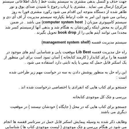
جهت حذف و کنسل بدهی مشتری به سیستم پشت خط ( بانک اطلاعاتی سیستم
مرکزی) ارسال می نماید . مشتری یا ارباب رجوع با شنیدن صدای بوق و نور
ظاهر شده از دستگاه متوجه این اقدام می شود رکورد مشتری فورا به روز
رسانی می شود این امر به علت ارتباط یکپارچه سیستم مدیریت آر اف آی دی و
سیستم کامپیوتری میزبان (
computer system host
) می باشد . در ضمن
کاربران به محض اینکه رکوردشان به هنگام شد و بدهی آنها ازسیستم کسر شد
مجددا می توانند آیتم هایی را از
book drop
تحویل بگیرند .
سیستم مدیریت قفسه (
management system shelf
)
راه حل مدیریت قفسه
Lib Best
موقعیت یابی و شناسایی آیتم های موجود در
قفسه ها را برای کتابدار ( کارمند کتابخانه ) آسان نمود است برای این منظور از
یک اسکنر قابل حمل که بیس یا پایه ثابتی دارد استفاده می شود .
این راه حل به منظور پوشش دادن به سه در خواست مهم زیر طراحی شده
است :
جستجو برای کتاب هایی که انفرادی یا اختصاصی درخواست شده اند .
بررسی و چک کل موجودی کتابخانه
جستجو برای کتاب هایی که در محل ( جایگاه ) خودشان نیستند ) در موقعیت
دیگری می باشند
وظایف ذکر شده به وسیله پیمایش اسکنر قابل حمل در سرتاسر قفسه ها انجام
می شود در هنگام بررسی و چک موجودی ( لیست موجودی کتاب ها ) شناسایی