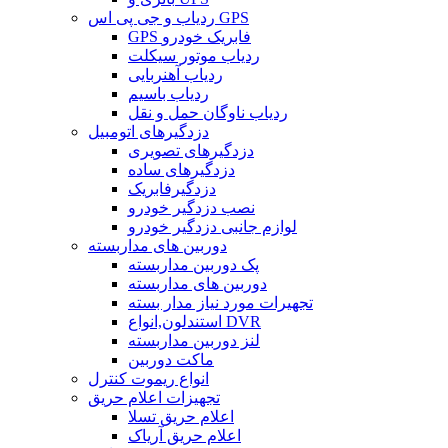
ردیاب و جی پی اس GPS
GPS فابریک خودرو
ردیاب موتور سیکلت
ردیاب آهنربایی
ردیاب باسیم
ردیاب ناوگان حمل و نقل
دزدگیرهای اتومبیل
دزدگیرهای تصویری
دزدگیرهای ساده
دزدگیرفابریک
نصب دزدگیر خودرو
لوازم جانبی دزدگیر خودرو
دوربین های مداربسته
پک دوربین مداربسته
دوربین های مداربسته
تجهیرات مورد نیاز مدار بسته
استندلون,انواع DVR
لنز دوربین مداربسته
ماکت دوربین
انواع ریموت کنترل
تجهیزات اعلام حریق
اعلام حریق تسلا
اعلام حریق آریاک