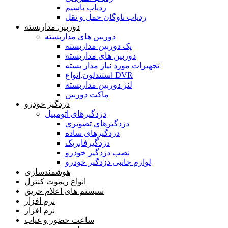
ردیاب باسیم
ردیاب ناوگان حمل و نقل
دوربین مداربسته
دوربین های مداربسته
پک دوربین مداربسته
دوربین های مداربسته
تجهیرات مورد نیاز مدار بسته
استندلون,انواع DVR
لنز دوربین مداربسته
ماکت دوربین
دزدگیر خودرو
دزدگیرهای اتومبیل
دزدگیرهای تصویری
دزدگیرهای ساده
دزدگیرفابریک
نصب دزدگیر خودرو
لوازم جانبی دزدگیر خودرو
هوشمندسازی
انواع ریموت کنترل
سیستم های اعلام حریق
نرم افزار
نرم افزار
ساعت حضور و غیاب