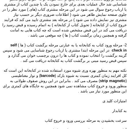
شناسایی شد حال عملیات بعدی برای خارج نمودن یک یا چندین کتاب از مشتری
یا ارباب رجوع سوال می شود در این مرحله مشتری کتاب (های ) مورد نظر را در
جلوی صفحه نمایش ظاهر می شود ( اطلاعات ضروری دیگر بر حسب نیاز
مشتری نیز نمایش داده می شود ) در مرحله بعد مشتری تایید می کند که فرایند
خروج کتاب از کتابخانه ( تحویل کتاب از کتابخانه ) به اتمام رسیده و قبض رسید را
دریافت می کند در این قبض مشخص شده است که چه کتاب هایی به امانت
گرفته و همچنین زمان برگشت کتاب ( ها ) چه موقعی می باشد .
2- مرحله ورود کتاب به کتابخانه یا به عبارتی مرحله برگشت کتاب ( ها )
self
check in
در این مرحله ابتدا مشتری یا ارباب رجوع شناسایی می شود و سپس
گزینه برگشت را انتخاب نموده و کتاب ها را درون برچسب خوان می گذارد و
سپس قبض رسید مبنی بر برگشت کتاب به کتابخانه دریافت می کند .
نکته مهم به منظور بهره وری شیوه مورد استفاده شده در کتابخانه این است که
کل افرایند زمان کمتری نسبت به شیوه بارکد (
barcode
) و نوار مغناطیسی
(
strip magnetic
) مصرف می کند . بنابراین در این روش صفوف طولانی به
منظور ورود و خروج کتاب مشاهده نمی شود همچنین به جایگاه های کمتری برای
این منظور مورد نیاز می باشد .
امتیازات کلید ی
به کتابدار
سرعت بخشیدن به مرحله بررسی ورود و خروج کتاب