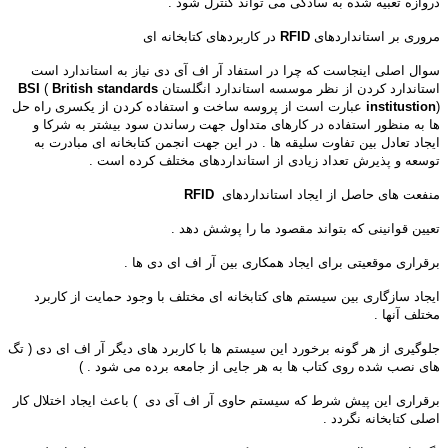
دروازه تعبیه شده به سادگی می تواند کنترل شود .
مروری بر استانداردهای
RFID
در کاربردهای کتابخانه ای
سوال اصلی اینجاست که چرا در استفاد آر اف آی دی نیاز به استاندارد است
استاندارد کردن از نظر موسسه استاندارد انگلستان
British standards
(
BSI
institustion
) عبارت است از پروسه ساخت و استفاده کردن از یکسری راه حل
ها به منظور استفاده در کارهای متداول جهت رساندن سود بیشتر به شرکا و
ایجاد تعادل بین تفاوت سلیقه ها . در این جهت انجمن کتابخانه ای مبادرت به
توسعه و پذیرش تعداد زیادی از استانداردهای مختلف کرده است .
منفعت های حاصل از ایجاد استانداردهای
RFID
تعیین قوانینی که بتواند مقصود ما را پوشش دهد .
برقراری موقعیتی برای ایجاد همکاری بین آر اف ای دی ها .
ایجاد سازگاری بین سیستم های کتابخانه ای مختلف با وجود حمایت از کاربرد
مختلف آنها .
جلوگیری از هر گونه برخورد این سیستم ها با کاربرد های دیگر آر اف ای دی ( تگ
های نصب شده روی کتاب ها به هر جایی از جامعه برده می شود . )
برقراری این پیش شرط که سیستم حاوی آر اف آی دی ) باعث ایجاد اختلال کار
اصلی کتابخانه نگردد .