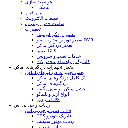
هوشمند سازی
پیامکی
نرم افزار
قطعات الکترونیک
ساعت حضور و غیاب
تعمیرات
تعمیر دزدگیر اتومبیل
تعمیر دوربین مداربسته و DVR
تعمیر دزدگیر اماکن
تعمیر GPS
خدمات نصب و سرویس
کاتالوگ و راهنمای محصولات
بخش تجهیزات دزدگیرهای اماکن
بخش تجهیزات دزدگیرهای اماکن
پک کامل دزدگیرهای اماکن
دزدگیرهای اماکن
چشم اماکن,سنسور,مگنت
انواع آژیر و بلندگو
باتری و UPS
ردیاب و جی پی اس
ردیاب و جی پی اس GPS
GPS فابریک خودرو
ردیاب موتور سیکلت
ردیاب آهنربایی