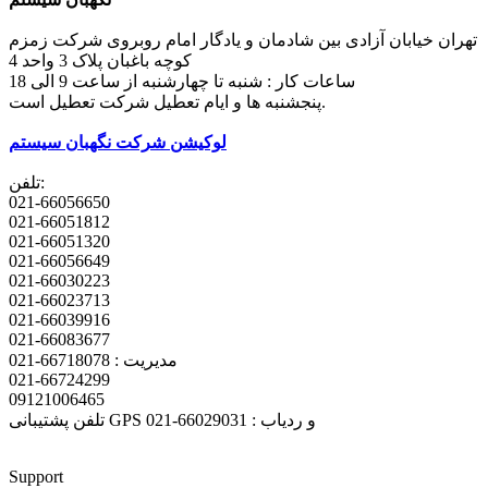
تهران خیابان آزادی بین شادمان و یادگار امام روبروی شرکت زمزم
کوچه باغبان پلاک 3 واحد 4
ساعات کار : شنبه تا چهارشنبه از ساعت 9 الی 18
پنجشنبه ها و ایام تعطیل شرکت تعطیل است.
لوکیشن شرکت نگهبان سیستم
تلفن:
021-66056650
021-66051812
021-66051320
021-66056649
021-66030223
021-66023713
021-66039916
021-66083677
مدیریت : 66718078-021
021-66724299
09121006465
تلفن پشتیبانی GPS و ردیاب : 66029031-021
Support