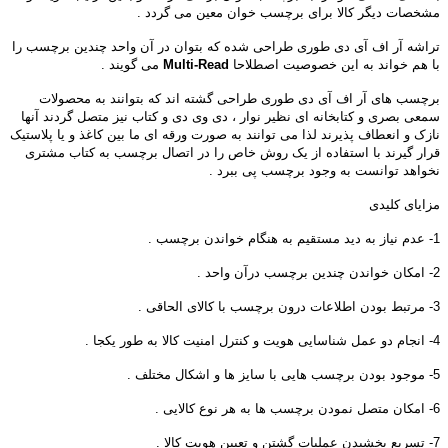
مشخصات دیگر کالا برای برچسب خوان معین می گردد .
تراشه آر اف آی دی طوری طراحی شده که بتوان در آن واحد چندین برچسب را
با هم خواند به این خصوصیت اصطلاحا
Multi-Read
می گویند .
برچسب های آر اف آی دی طوری طراحی گشته اند که بتوانند به محصولات
سمعی بصری و کتابخانه ای نظیر نوار ، دی وی دی و کتاب نیز متصل گردند آنها
نازک و انعطاف پذیرند لذا می توانند به صورت ورقه ای ما بین کاغذ و یا پلاستیک
قرار گیرند با استفاده از یک روش خاص را در اتصال برچسب به کتاب مشتری
نخواهد توانست به وجود برچسب پی ببرد .
مزایای کلیدی
1- عدم نیاز به دید مستقیم به هنگام خواندن برچسب .
2- امکان خواندن چندین برچسب درآن واحد .
3- مرتبط بودن اطلاعات درون برچسب با کالای الحاقی .
4- انجام دو عمل شناسایی هویت و کنترل امنیت کالا به طور یکجا .
5- موجود بودن برچسب هایی با سایز ها و اشکال مختلف .
6- امکان متصل نمودن برچسب ها به هر نوع کالایی .
7- تسریع بخشیدن عملیات گشتن و تعیین هویت کالا .