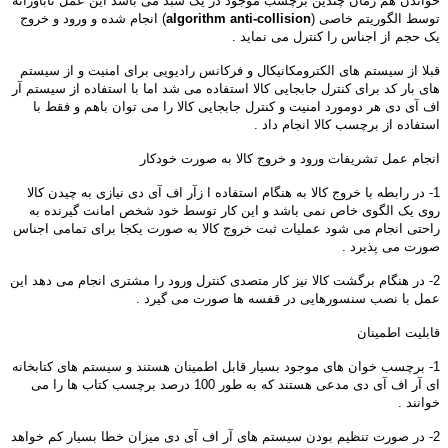
خواندن هم زمان چندین برچسب موجود در یک سبد می باشد این عمل ناباورانه
توسط الگوریتم خاصی (
algorithm anti-collision
) انجام شده و ورود و خروج
یک حجم از اجناس را کنترل می نماید .
قبلا از سیستم های الکترومکانیکال و فرکانس رادیویی برای امنیت و از سیستم
های بار کد برای کنترل جابجایی کالا استفاده می شد اما با استفاده از سیستم آر
اف آی دی هر دومورد امنیت و کنترل جابجایی کالا را می توان باهم و فقط با
استفاده از برچسب کالا انجام داد .
انجام عمل تشریفات ورود و خروج کالا به صورت خودکار
1- در رابطه با خروج کالا به هنگام استفاده ا زآر اف آی دی نیازی به چیدن کالا
روی یک الگوی خاص نمی باشد و این کار توسط خود شخص امانت گیرنده به
راحتی انجام می شود عملیات ثبت خروج کالا به صورت یکجا برای تمامی اجناس
صورت می پذیرد .
2- در هنگام برگشت کالا نیز کار متصدی کنترل ورود را مشتری انجام می دهد این
عمل با نصب سنسورهایی در قفسه ها صورت می گیرد .
قابلیت اطمینان
1- برچسب خوان های موجود بسیار قابل اطمینان هستند و سیستم های کتابخانه
ای آر اف آی دی مدعی هستند که به طور 100 درصد برچسب کتاب ها را می
خوانند .
2- در صورت تنظیم بودن سیستم های آر اف آی دی میزان خطا بسیار کم خواهد