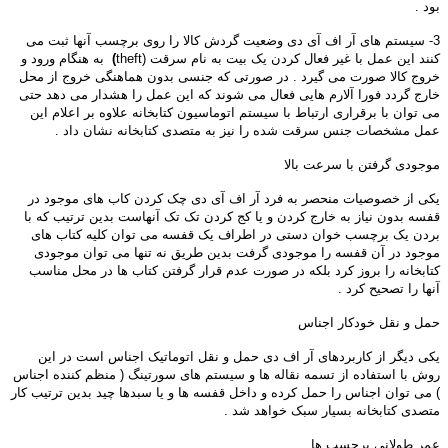
بود .
3- سیستم های آر اف آی دی وضعیت گردش کالا را روی برچسب آنها ثبت می
کنند این عمل با غیر فعال کردن یک بیت به نام سرقت (theft
)
به هنگام ورود و
خروج کالا صورت می گیرد . در صورتی که جنسی بدون هماهنگی خروج از محل
خارج گردد فورا آلارم هایی فعال می شوند که این عمل را هشدار می دهد حتی
می توان با برقراری ارتباط با سیستم اتوماسیون کتابخانه علاوه بر اعلام این
عمل مشخصات جنس سرقت شده را نیز به متصدی کتابخانه نشان داد .
موجودی گرفتن با سرعت بالا
یکی از خصوصیات منحصر به فرد آر اف آی دی چک کردن کاب های موجود در
قفسه بدون نیاز به خارج کردن و یا کج کردن تک تک آنهاست بدین ترتیب که با
بردن یک برچسب خوان دستی در اطراف یک قفسه می توان کلیه کتاب های
موجود در آن قفسه را موجودی گرفت بدین طریق نه تنها می توان موجودی
کتابخانه را بروز کرد بلکه در صورت عدم قرار گرفتن کتاب ها در محل مناسب
آنها را تصحیح کرد .
حمل و نقل خودکار اجناس
یکی دیگر از کاربردهای آر اف دی حمل و نقل اتوماتیک اجناس است در این
روش با استفاده از تسمه نقاله ها و سیستم های سورتینگ ( منظم کننده اجناس
) می توان اجناس را حمل کرده و داخل قفسه ها و یا سبدها چید بدین ترتیب کار
متصدی کتابخانه بسیار سبک خواهد شد .
عمر طولانی برچسب ها