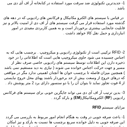
1- جدیدترین تکنولوژی ضد سرقت مورد استفاده در کتابخانه آر اف آی دی می
باشد .
در قیاس با سیستم های الکترو مکانیکال و فرکانس های رادیویی که در دهه های
گذشته مورد استفاده قرار می گرفت سیستم های آر اف دی از امنیت بالاتر و نیز
قابلیت جابجایی بیشتری برخوردار است و به همین کاربردی مفیدی در امور
انبارداری و حمل نقل کالا خواهد داشت .
2- RFID ترکیبی است از تکنولوژی رادیویی و میکروچیپ . برچسب هایی که به
اجناس چسبیده می شود حاوی میکروچیپ هایی است که اطلاعاتی را در خود
ذخیره دارن این اطلاعات توسط سیستم های رادیویی خاصی صرف نظر از
مسیر و جهت حرکت اجناس خوانده می شوند ( نیازی به دید مستقیم نمی باشد
) همچنین میزان فاصله تا برچسب خوان ها آنچنان اهمیتی ندارد مگر در مواقعی
که درهای خروج از وسعت بیش از حد برخوردار باشند پهنای محل خروج نبایستی
از 4 فوت تجاوز نماید تا بتوان آن را با دو سنسور دارای برد 2 متر پوشش داد .
3- بدین ترتیب آر اف آی دی می تواند جایگزین خوبی برای سیستم های فرکانس
رادیویی (
RF
) الکترومکانیکال(
EM
) و بارکد گردد .
مزایای سیستم
RFID
1- باعث صرفه جویی در وقت به هنگام انجام امور مربوط به بازرسی می گردد
این صرفه جویی به دلیل خوانده سریع برچسب ها نسبت به بارکد و نیز امکان