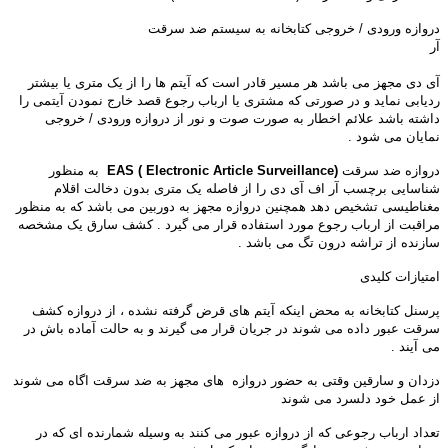
دروازه ورودی / خروجی کتابخانه به سیستم ضد سرقت
آر
ا
آی دی مجهز می باشد هر مسیر قادر است که آیتم ها را از یک متری یا بیشتر
ردیابی نماید و در صورتی که مشتری یا ارباب رجوع قصد خارج نمودن آیتمی را
داشته باشد علائم اخطار به صورت صوت و نور از دروازه ورودی / خروجی
نمایان می شود .
دروازه ضد سرقت
EAS ( Electronic Article Surveillance)
به منظور
شناسایی برچسب آر اف آی دی را از فاصله یک متری بدون دخالت اقلام
مغناطیسی تشخیص دهد همچنین دروازه مجهز به دوربین می باشد که به منظور
مراقبت از ارباب رجوع مورد استفاده قرار می گیرد . کشف سارق یک مشخصه
سازنده از تراشه درون تگ می باشد .
امتیازات کلیدی
پرسنل کتابخانه به محض اینکه آیتم های قرض گرفته نشده ، از دروازه کشف
سرقت عبور داده می شوند در جریان قرار می گیرند و به حالت آماده باش در
می آیند .
دزدان و سارقین وقتی به حضور دروازه های مجهز به ضد سرقت اگاه می شوند
از عمل خود دلسرد می شوند
تعداد ارباب رجوعی که از دروازه عبور می کنند به وسیله شمارنده ای که در