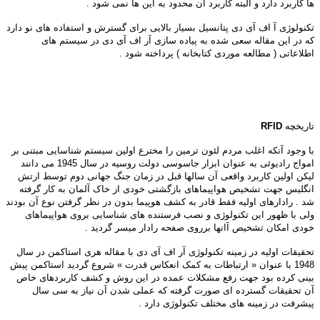
ها کاربرد دارد و البته کاربرد آن محدود به این ها نمی شود .
تکنولوژی آ اف آی دی پتانسیل بسیار بالایی برای گسترش و استفاده های نو دارد
که در این مقاله سعی شده به پیاده سازی آر اف آی دی در سیستم های
اطلاعاتی ( مطالعه موردی کتابخانه ) پرداخته شود .
تاریخچه
RFID
با وجود آنکه اغلب مردم لئون ترمین را مخترع اولین سیستم شناسایی مبتنی بر
امواج رادیوئی به عنوان ابزار جاسوسی دولت روسیه در سال 1945 می دانند
لیکن اولین کاربرد واقعی آن سالها قبل در زمان جنگ جهانی دوم توسط ارتش
انگلیس جهت تشخیص هواپیماهای بازگشتی خودی از خاک آلمان به کار گرفته
شد . رادارهای اولیه فقط قادر به کشف هوپیما بدون در نظر گرفتن نوع آن بودند
ولی با ظهور این تکنولوژی و نصب فرستنده های شناسایی بروی هواپیماهای
خودی امکان تشخیص آانها برروی صفحه رادار میسر گردید .
تحقیقات اولیه در زمینه تکنولوژی آر اف آی دی با مقاله هری استاکمن در سال
1948 با عنوان « ارتباطات به کمک انعکاس قدرت » شروع گردید استاکمن پیش
بینی کرده بود جهت رفع مشکلات عمده در این روش و کشف کاربردهای خاص
آن تحقیقات گسترده ای صورت گرفته که عملی شدن آن نیاز به سی سال
پیشرفت در زمینه های مختلف تکنولوژی دارد .