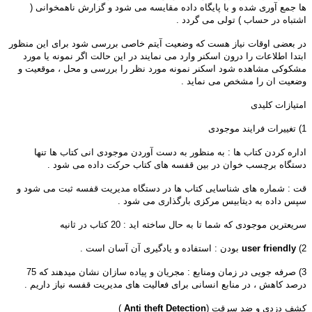
ها جمع آوری شده و با پایگاه داده مقایسه می شود و گزارش ناهمخوانی (
اشتباه در حساب ) تولی می گردد .
در بعضی اوقات نیاز هست که وضعیت آیتم خاصی بررسی شود برای این منظور
ابتدا اطلاعات را درون اسکنر وارد می نمایند در این حالت اگر نمونه یا مورد
مشکوکی مشاهده شود اسکنر نمونه مورد نظر را بررسی و محل ، موقعیت و
وضعیت ان را مشخص می نماید .
امتیازات کلیدی
1) تغییرات فرایند موجودی
اداره کردن کتاب ها : به منظور به دست آوردن موجودی انی کتاب ها تنها
دستگاه برچسب خوان در بین قفسه های کتاب حرکت داده می شود .
قت : شماره های شناسایی کتاب ها در دستگاه مدیریت قفسه ثبت می شود و
سپس داده به دیتابیس مرکزی بارگذاری می شود .
سریعترین موجودی که شما تا به حال ساخته اید : 20 کتاب در ثانیه
2)
user friendly
بودن : استفاده و یادگیری آن آسان است .
3) صرفه جویی در زمان ومنابع : مجریان و پیاده سازان نشان میدهند که 75
درصد کاهش ، در منابع انسانی برای فعالیت های مدیریت قفسه نیاز داریم .
کشف دزدی و ضد سرقت (
Anti theft Detection
)