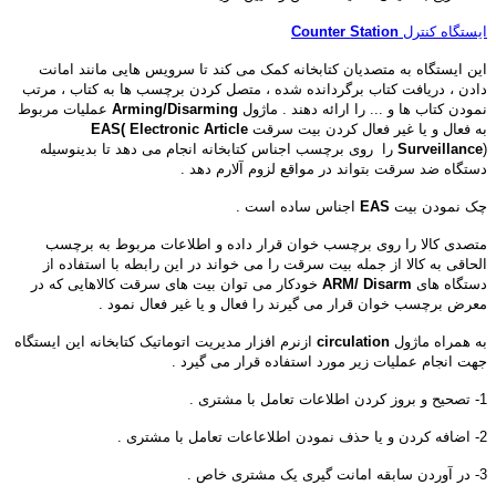
ایستگاه کنترل
Counter Station
این ایستگاه به متصدیان کتابخانه کمک می کند تا سرویس هایی مانند امانت
دادن ، دریافت کتاب برگردانده شده ، متصل کردن برچسب ها به کتاب ، مرتب
نمودن کتاب ها و ... را ارائه دهند . ماژول
Arming/Disarming
عملیات مربوط
به فعال و یا غیر فعال کردن بیت سرقت
EAS( Electronic Article
Surveillance
) را روی برچسب اجناس کتابخانه انجام می دهد تا بدینوسیله
دستگاه ضد سرقت بتواند در مواقع لزوم آلارم دهد .
چک نمودن بیت
EAS
اجناس ساده است .
متصدی کالا را روی برچسب خوان قرار داده و اطلاعات مربوط به برچسب
الحاقی به کالا از جمله بیت سرقت را می خواند در این رابطه با استفاده از
دستگاه های
ARM/ Disarm
خودکار می توان بیت های سرقت کالاهایی که در
معرض برچسب خوان قرار می گیرند را فعال و یا غیر فعال نمود .
به همراه ماژول
circulation
ازنرم افزار مدیریت اتوماتیک کتابخانه این ایستگاه
جهت انجام عملیات زیر مورد استفاده قرار می گیرد .
1- تصحیح و بروز کردن اطلاعات تعامل با مشتری .
2- اضافه کردن و یا حذف نمودن اطلاعاعات تعامل با مشتری .
3- در آوردن سابقه امانت گیری یک مشتری خاص .