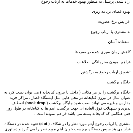
آزاد شدن پرسنل به منظور بهبود خدمات به ارباب رجوع
بهبود فضای برنامه ریزی
افزایش نرخ عضویت
به مشتری یا ارباب رجوع
استفاده آسان
کاهش زمان سپری شده در صف ها
فراهم نمودن محرمانگی اطلاعات
تشویق ارباب رجوع به برگشتن
جایگاه برگشت
جایگاه برگشت را در هر مکانی ( داخل یا بیرون کتابخانه ) می توان نصب کرد به
عنوان مثال در بیرون کتابخانه در محل هایی مثل ایستگاه قطار ، مراکز خرید ،
مدارس و غیره می تواند نصب شود جایگاه برگشت (
book drop
) انعطاف
پذیری و تسهیلات فوق العاده ای جهت برگشت آیتم ها به کتابخانه در طول روز
حتی هنگامی که کتابخانه بسته می باشد فراهم نموده است .
مشتری یا ارباب رجوع آیتم مورد نظر را در شکاف (
slot
) تعبیه شده در دستگاه
قرار می هد سپس دستگاه برچسب خوان آیتم مورد نظر را می گیرد و دستوری