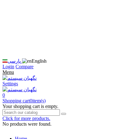
زبان
سایت
را
به
فارسی
تغییر
دهید
متوجه
شدم
English
پارسی
Login
Compare
Menu
Settings
0
Shopping cart
0
item(s)
Your shopping cart is empty.
Click for more products.
No products were found.
Home