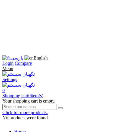
زبان
سایت
را
به
فارسی
تغییر
دهید
متوجه
شدم
English
پارسی
Login
Compare
Menu
Settings
0
Shopping cart
0
item(s)
Your shopping cart is empty.
Click for more products.
No products were found.
Home