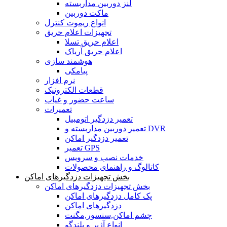
لنز دوربین مداربسته
ماکت دوربین
انواع ریموت کنترل
تجهیزات اعلام حریق
اعلام حریق تسلا
اعلام حریق آریاک
هوشمند سازی
پیامکی
نرم افزار
قطعات الکترونیک
ساعت حضور و غیاب
تعمیرات
تعمیر دزدگیر اتومبیل
تعمیر دوربین مداربسته و DVR
تعمیر دزدگیر اماکن
تعمیر GPS
خدمات نصب و سرویس
کاتالوگ و راهنمای محصولات
بخش تجهیزات دزدگیرهای اماکن
بخش تجهیزات دزدگیرهای اماکن
پک کامل دزدگیرهای اماکن
دزدگیرهای اماکن
چشم اماکن,سنسور,مگنت
انواع آژیر و بلندگو