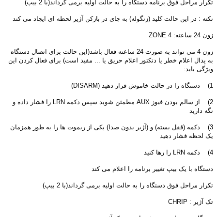
تکرار مراحل فوق برنامه دستگاه را به حالت اولیه برمی گرداند(با 2 بیپ)
نکته : در این حالت کلید (زنگوله) به جای در بازکن آژیر لحظه ای ایجاد می کند
زون 24 ساعته: ZONE 4
زون 4 می تواند به صورت 24 ساعته فعال باشد(این حالت برای اتصال دستگاه
به پدال اعلام خطر یا دتکتور اعلام حریق یا ... مفید است) برای فعال کردن این
ویژگی باید:
1) دستگاه را در حالت خاموش قرار دهید (DISARM)
2) از سالم بودن فیوز AUX مطمئن شوید سپس دکمه LRN را فشار داده و
نگه دارید
3) دکمه (قفل بسته) و (آژیر بدون صدا) یکی از ریموت ها را به طور همزمان
یک لحظه فشار دهید
4) دکمه LRN را رها کنید
دستگاه با یک بیپ تغییر برنامه را اعلام می کند
تکرار مراحل فوق دستگاه را به حالت اولیه برمی گرداند(با 2 بیپ)
تک آژیر : CHRIP