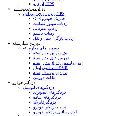
باتری و UPS
ردیاب و جی پی اس
ردیاب و جی پی اس GPS
GPS فابریک خودرو
ردیاب موتور سیکلت
ردیاب آهنربایی
ردیاب باسیم
ردیاب ناوگان حمل و نقل
دوربین مداربسته
دوربین های مداربسته
پک دوربین مداربسته
دوربین های مداربسته
تجهیرات مورد نیاز مدار بسته
استندلون,انواع DVR
لنز دوربین مداربسته
ماکت دوربین
دزدگیر خودرو
دزدگیرهای اتومبیل
دزدگیرهای تصویری
دزدگیرهای ساده
دزدگیرفابریک
نصب دزدگیر خودرو
لوازم جانبی دزدگیر خودرو