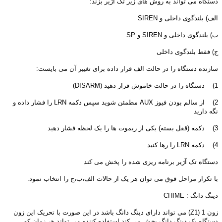
دستگاه می تواند به روش های زیر تک آژیر بزند:
الف) بلندگوی داخلی و SIREN
ب) بلندگوی داخلی و SIREN و SP
ج) فقط بلندگوی داخلی
سازنده دستگاه را در حالت الف قرار داده برای تغییر آن می بایست:
1) دستگاه را در حالت خاموش قرار دهید (DISARM)
2) از سالم بودن فیوز AUX مطمئن شوید سپس دکمه LRN را فشار داده و
نگه دارید
3) دکمه (قفل بسته) یکی از ریموت ها را یک لحظه فشار دهید
4) دکمه LRN را رها کنید
دستگاه تک آژیر برنامه ریزی شده را پخش می کند
با تکرار مراحل فوق می توان هر یک از حالات الف،ب،ج را انتخاب نمود.
دینگ دانگ : CHIME
زون 1 (Z1) می تواند دارای دینگ دانگ باشد در این صورت با تحریک این زون
دستگاه یک دینگ دانگ پخش می کند استفاده کننده می تواند هر زمان که