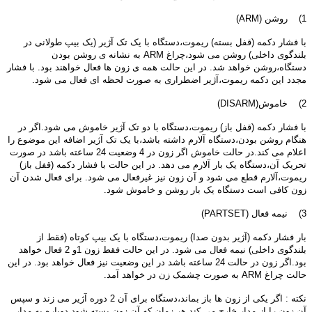
1) روشن (ARM)
با فشار دکمه (قفل بسته) ریموت،دستگاه با یک تک آژیر (یک بیپ طولانی در
بلندگوی داخلی) روشن می شود،چراغ ARM به نشانه ی روشن بودن
دستگاه،روشن خواهد شد. در این حالت همه ی زون ها فعال خواهند بود. با فشار
مجدد این دکمه ریموت،آژیر اضطراری به صورت لحظه ای فعال می شود.
2) خاموش(DISARM)
با فشار دکمه (قفل باز) ریموت،دستگاه با دو تک آژیر خاموش می شود.اگر در
هنگام روشن بودن،دستگاه آلارم داشته باشد،با یک تک آژیر اضافه این موضوع را
اعلام می کند.در حالت خاموش اگر زون در 4 وضعیت 24 ساعته باشد در صورت
تحریک آن،دستگاه یک بار آلارم می دهد. در این حالت با فشار دکمه (قفل باز)
ریموت،آلارم قطع می شود و آن زون نیز غیرفعال می شود. برای فعال شدن آن
زون کافی است دستگاه یک بار روشن و خاموش شود.
3) نیمه فعال (PARTSET)
بار فشار دکمه (آژیر بدون صدا) ریموت،دستگاه با یک بیپ کوتاه (فقط از
بلندگوی داخلی) نیمه فعال می شود. در این حالت فقط زون 1و 2 فعال خواهد
بود.اگر زون در حالت 24 ساعته باشد در این وضعیت نیز فعال خواهد بود. در این
حالت چراغ ARM به صورت چشمک زن در خواهد آمد.
نکته : اگر یکی از زون ها باز بماند،دستگاه برای آن 2 دوره آژیر می زند و سپس
آن زون را از مدار خارج می کند هر زمان که آن زون بسته شود دوباره به مدار