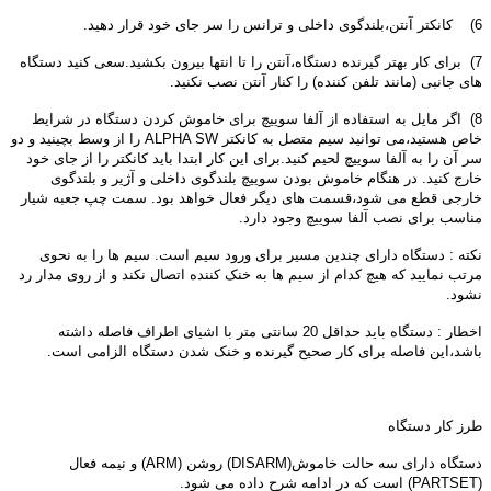
6) کانکتر آنتن،بلندگوی داخلی و ترانس را سر جای خود قرار دهید.
7) برای کار بهتر گیرنده دستگاه،آنتن را تا انتها بیرون بکشید.سعی کنید دستگاه
های جانبی (مانند تلفن کننده) را کنار آنتن نصب نکنید.
8) اگر مایل به استفاده از آلفا سوییچ برای خاموش کردن دستگاه در شرایط
خاص هستید،می توانید سیم متصل به کانکتر ALPHA SW را از وسط بچینید و دو
سر آن را به آلفا سوییچ لحیم کنید.برای این کار ابتدا باید کانکتر را از جای خود
خارج کنید. در هنگام خاموش بودن سوییچ بلندگوی داخلی و آژیر و بلندگوی
خارجی قطع می شود،قسمت های دیگر فعال خواهد بود. سمت چپ جعبه شیار
مناسب برای نصب آلفا سوییچ وجود دارد.
نکته : دستگاه دارای چندین مسیر برای ورود سیم است. سیم ها را به نحوی
مرتب نمایید که هیچ کدام از سیم ها به خنک کننده اتصال نکند و از روی مدار رد
نشود.
اخطار : دستگاه باید حداقل 20 سانتی متر با اشیای اطراف فاصله داشته
باشد،این فاصله برای کار صحیح گیرنده و خنک شدن دستگاه الزامی است.
طرز کار دستگاه
دستگاه دارای سه حالت خاموش(DISARM) روشن (ARM) و نیمه فعال
(PARTSET) است که در ادامه شرح داده می شود.