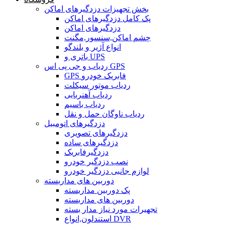
بخش تجهیزات دزدگیرهای اماکن
پک کامل دزدگیرهای اماکن
دزدگیرهای اماکن
چشم اماکن,سنسور,مگنت
انواع آژیر و بلندگو
باتری و UPS
ردیاب و جی پی اس GPS
GPS فابریک خودرو
ردیاب موتور سیکلت
ردیاب آهنربایی
ردیاب باسیم
ردیاب ناوگان حمل و نقل
دزدگیرهای اتومبیل
دزدگیرهای تصویری
دزدگیرهای ساده
دزدگیرفابریک
نصب دزدگیر خودرو
لوازم جانبی دزدگیر خودرو
دوربین های مداربسته
پک دوربین مداربسته
دوربین های مداربسته
تجهیرات مورد نیاز مدار بسته
استندلون,انواع DVR