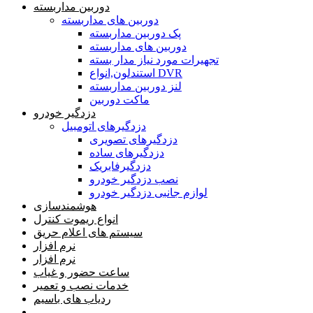
دوربین مداربسته
دوربین های مداربسته
پک دوربین مداربسته
دوربین های مداربسته
تجهیرات مورد نیاز مدار بسته
استندلون,انواع DVR
لنز دوربین مداربسته
ماکت دوربین
دزدگیر خودرو
دزدگیرهای اتومبیل
دزدگیرهای تصویری
دزدگیرهای ساده
دزدگیرفابریک
نصب دزدگیر خودرو
لوازم جانبی دزدگیر خودرو
هوشمندسازی
انواع ریموت کنترل
سیستم های اعلام حریق
نرم افزار
نرم افزار
ساعت حضور و غیاب
خدمات نصب و تعمیر
ردیاب های باسیم
خانه