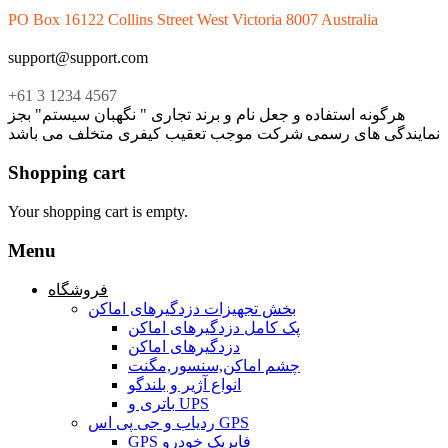
PO Box 16122 Collins Street West Victoria 8007 Australia
support@support.com
+61 3 1234 4567
هرگونه استفاده و جعل نام و برند تجاری " نگهبان سیستم" بجز
نمایندگی های رسمی شرکت موجب تعقیب کیفری متخلف می باشد
Shopping cart
Your shopping cart is empty.
Menu
فروشگاه
بخش تجهیزات دزدگیرهای اماکن
پک کامل دزدگیرهای اماکن
دزدگیرهای اماکن
چشم اماکن,سنسور,مگنت
انواع آژیر و بلندگو
باتری و UPS
ردیاب و جی پی اس GPS
GPS فابریک خودرو