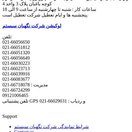
کوچه باغبان پلاک 3 واحد 4
ساعات کار : شنبه تا چهارشنبه از ساعت 9 الی 18
پنجشنبه ها و ایام تعطیل شرکت تعطیل است.
لوکیشن شرکت نگهبان سیستم
تلفن:
021-66056650
021-66051812
021-66051320
021-66056649
021-66030223
021-66023713
021-66039916
021-66083677
مدیریت : 66718078-021
021-66724299
09121006465
تلفن پشتیبانی GPS و ردیاب : 66029031-021
Support
شرایط نمایندگی شرکت نگهبان سیستم
Contact us