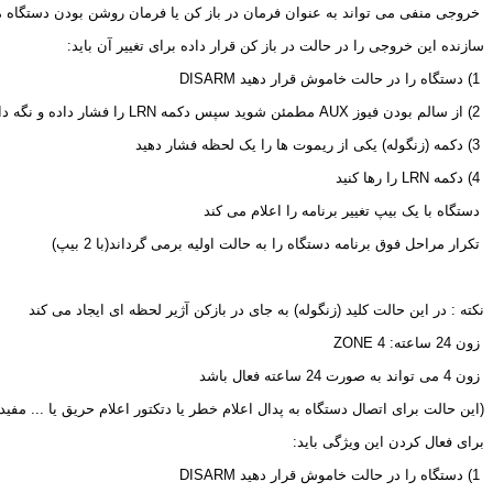
 خروجی منفی می تواند به عنوان فرمان در باز کن یا فرمان روشن بودن دستگاه مو
سازنده این خروجی را در حالت در باز کن قرار داده برای تغییر آن باید:
 1) دستگاه را در حالت خاموش قرار دهید 
DISARM
 2) از سالم بودن فیوز 
AUX
 مطمئن شوید سپس دکمه 
LRN
 را فشار داده و نگه دا
 3) دکمه (زنگوله) یکی از ریموت ها را یک لحظه فشار دهید
 4) دکمه 
LRN
 را رها کنید
 دستگاه با یک بیپ تغییر برنامه را اعلام می کند
 تکرار مراحل فوق برنامه دستگاه را به حالت اولیه برمی گرداند(با 2 بیپ)
نکته : در این حالت کلید (زنگوله) به جای در بازکن آژیر لحظه ای ایجاد می کند
 زون 24 ساعته: 
ZONE 4
 زون 4 می تواند به صورت 24 ساعته فعال باشد
(این حالت برای اتصال دستگاه به پدال اعلام خطر یا دتکتور اعلام حریق یا ... مفی
برای فعال کردن این ویژگی باید:
 1) دستگاه را در حالت خاموش قرار دهید 
DISARM