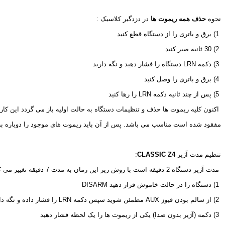
نحوه 
حذف همه ریموت ها
 در دزدگیر کلاسیک :
 1) برق و باتری را از دستگاه قطع کنید
 2) 30 ثانیه صبر کنید
 3) دکمه 
LRN
 دستگاه را فشار دهید و نگه دارید
 4) برق و باتری را وصل کنید
 5) پس از چند ثانیه دکمه 
LRN
 را رها کنید
 اکنون کلیه ریموت ها حذف و تنظیمات دستگاه به حالت اولیه باز می گردد این کار
مفقود شده است مناسب می باشد. پس از آن باید ریموت های موجود را دوباره ب
تنظیم مدت آژیر 
CLASSIC Z4
:
 مدت آژیر دستگاه 2 دقیقه است با روش زیر این زمان به مدت 7 دقیقه تغییر می کند
 1) دستگاه را در حالت خاموش قرار دهید 
DISARM
 2) از سالم بودن فیوز 
AUX
 مطمئن شوید سپس دکمه 
LRN
 را فشار داده و نگه دا
 3) دکمه (آژیر بدون صدا) یکی از ریموت ها را یک لحظه فشار دهید