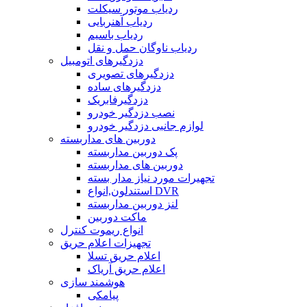
ردیاب موتور سیکلت
ردیاب آهنربایی
ردیاب باسیم
ردیاب ناوگان حمل و نقل
دزدگیرهای اتومبیل
دزدگیرهای تصویری
دزدگیرهای ساده
دزدگیرفابریک
نصب دزدگیر خودرو
لوازم جانبی دزدگیر خودرو
دوربین های مداربسته
پک دوربین مداربسته
دوربین های مداربسته
تجهیرات مورد نیاز مدار بسته
استندلون,انواع DVR
لنز دوربین مداربسته
ماکت دوربین
انواع ریموت کنترل
تجهیزات اعلام حریق
اعلام حریق تسلا
اعلام حریق آریاک
هوشمند سازی
پیامکی