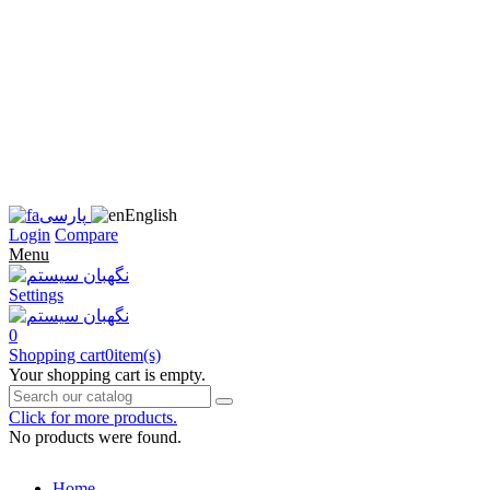
زبان
سایت
را
به
فارسی
تغییر
دهید
متوجه
شدم
English
پارسی
Login
Compare
Menu
Settings
0
Shopping cart
0
item(s)
Your shopping cart is empty.
Click for more products.
No products were found.
Home