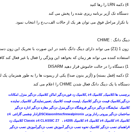
 4) دکمه 
LRN
 را رها کنید
 دستگاه تک آژیر برنامه ریزی شده را پخش می کند
 با تکرار مراحل فوق می توان هر یک از حالات الف،ب،ج را انتخاب نمود.
دینگ دانگ : 
CHIME
 زون 1 (
Z1
) می تواند دارای دینگ دانگ باشد در این صورت با تحریک این زون دس
استفاده کننده می تواند هر زمان که بخواهد این ویژگی را فعال یا غیر فعال کند کا
 1) دستگاه را در حالت خاموش قرار دهید 
DISARM
 2) دکمه (قفل بسته) و (آژیر بدون صدا) یکی از ریموت ها را به طور همزمان یک لحظه فشار دهید
دستگاه با یک دینگ دانگ فعال شدن 
CHIME
 را اعلام می کند
برچسب ها:کلاسیک, کلاسیک
z4
,کلاسیک زد فور,
دزدگیر اماکن کلاسیک, دزدگیر منزل, امکانات
دزدگیر,کلاسیک قیمت دزدگیر کلاسیک ,لیست قیمت کلاسیک ,تعمیر,نمایندگی کلاسیک, نماینده
کلاسی
ک نمایشگاه دزدگیر دزدگیر فروشگاه دزدگیرمنزل دزدگیر مغازه دزدگیر اداره دزدگیر
ساختمان دزدگیر بیرونی رادار وزنی
DSCklaxonIrtecfirewalpironix
رادار چشمی گارانتی
z4
کلاسیک
z4
کلاسیک
z4
کلاسیک
z4
کلاسیک
z4205
،
Classic z4 CLASSIC Z7
کلاسیک زد
4راهنمای نصب دزدگیر کلاسیک نحوه نصب دزدگیر آموزش نصب دزدگیر
آموزش نصب دزدگیر