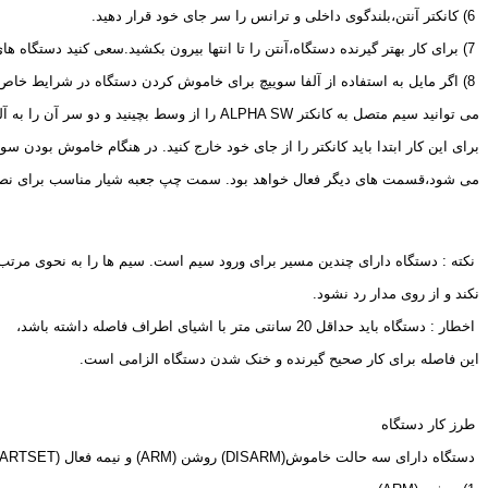
 6) کانکتر آنتن،بلندگوی داخلی و ترانس را سر جای خود قرار دهید.
 7) برای کار بهتر گیرنده دستگاه،آنتن را تا انتها بیرون بکشید.سعی کنید دستگاه های جانبی (مانند تلفن کننده) را کنار آنتن نصب نکنید.
 8) اگر مایل به استفاده از آلفا سوییچ برای خاموش کردن دستگاه در شرایط خاص هستید،
می توانید سیم متصل به کانکتر 
ALPHA SW
 را از وسط بچینید و دو سر آن را به آل
برای این کار ابتدا باید کانکتر را از جای خود خارج کنید. در هنگام خاموش بودن س
می شود،قسمت های دیگر فعال خواهد بود. سمت چپ جعبه شیار مناسب برای نصب 
 نکته : دستگاه دارای چندین مسیر برای ورود سیم است. سیم ها را به نحوی مرتب ن
نکند و از روی مدار رد نشود.
 اخطار : دستگاه باید حداقل 20 سانتی متر با اشیای اطراف فاصله داشته باشد،
این فاصله برای کار صحیح گیرنده و خنک شدن دستگاه الزامی است.
 طرز کار دستگاه
 دستگاه دارای سه حالت خاموش(
DISARM
) روشن (
ARM
) و نیمه فعال (
ARTSET