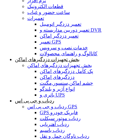
نرم افزار
قطعات الکترونیک
ساعت حضور و غیاب
تعمیرات
تعمیر دزدگیر اتومبیل
تعمیر دوربین مداربسته و DVR
تعمیر دزدگیر اماکن
تعمیر GPS
خدمات نصب و سرویس
کاتالوگ و راهنمای محصولات
بخش تجهیزات دزدگیرهای اماکن
بخش تجهیزات دزدگیرهای اماکن
پک کامل دزدگیرهای اماکن
دزدگیرهای اماکن
چشم اماکن,سنسور,مگنت
انواع آژیر و بلندگو
باتری و UPS
ردیاب و جی پی اس
ردیاب و جی پی اس GPS
GPS فابریک خودرو
ردیاب موتور سیکلت
ردیاب آهنربایی
ردیاب باسیم
ردیاب ناوگان حمل و نقل