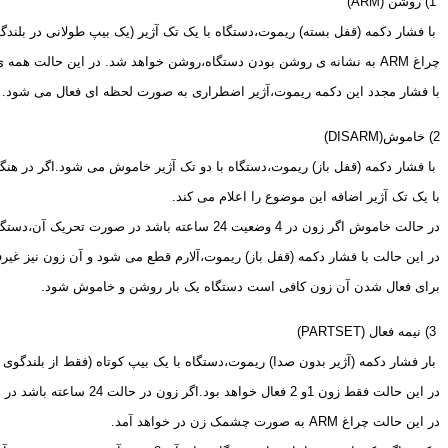
 1) روشن (
ARM
)
 با فشار دکمه (قفل بسته) ریموت،دستگاه با یک تک آژیر (یک بیپ طولانی در بلن
چراغ 
ARM
 به نشانه ی روشن بودن دستگاه،روشن خواهد شد. در این حالت همه ی 
با فشار مجدد این دکمه ریموت،آژیر اضطراری به صورت لحظه ای فعال می شود.
2) خاموش(
DISARM
)
 با فشار دکمه (قفل باز) ریموت،دستگاه با دو تک آژیر خاموش می شود.اگر در هنگ
با یک تک آژیر اضافه این موضوع را اعلام می کند.
در حالت خاموش اگر زون در 4 وضعیت 24 ساعته باشد در صورت تحریک آن،دستگاه یک بار آلارم می دهد.
در این حالت با فشار دکمه (قفل باز) ریموت،آلارم قطع می شود و آن زون نیز غیر
برای فعال شدن آن زون کافی است دستگاه یک بار روشن و خاموش شود.
 3) نیمه فعال (
PARTSET
)
 بار فشار دکمه (آژیر بدون صدا) ریموت،دستگاه با یک بیپ کوتاه (فقط از بلندگوی
در این حالت فقط زون 1و 2 فعال خواهد بود.اگر زون در حالت 24 ساعته باشد در این وضعیت نیز فعال خواهد بود.
در این حالت چراغ 
ARM
 به صورت چشمک زن در خواهد آمد.