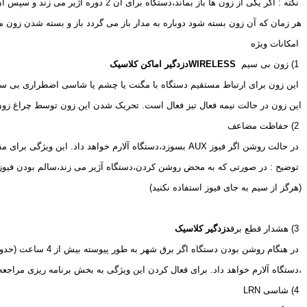
 نکته : اگر یکی از زون ها باز بماند،دستگاه برای آن 2 دوره آژیر می زند و سپس آن زون را از مدار خارج می کند
هر زمان که آن زون بسته شود دوباره به مدار باز می گردد باز و بسته شدن زون م
 امکانات ویژه
 1) زون بی سیم 
WIRELESS
دزدگیر اماکن کلاسیک
 این زون برای ارتباط مستقیم دستگاه با مگنت یا چشم یا شاسی اضطراری بی
این زون در حالت نیمه فعال تیز فعال است. تحریک شدن این زون توسط چراغ زون 2 نمایش داده می شو
 2) حفاظت مضاعف
 در حالت روشن اگر فیوز 
AUX
 بسوزد،دستگاه آلارم خواهد داد. این ویژگی برای م
 توضیح : در صورتی که به محض روشن کردن،دستگاه آژیر می زند،سالم بودن فیوز
(هرگز از سیم به جای فیوز استفاده نکنید)
 3) هشدار قطع برق
دزدگیر کلاسیک
 در هنگام روشن بودن دستگاه اگر برق شهر به طور پیوسته بیش از 4 ساعت (حدود چهار و نیم ساعت) قطع شود
،دستگاه آلارم خواهد داد. برای فعال کردن این ویژگی به بخش برنامه ریزی مراجعه 
 4) شاسی 
LRN