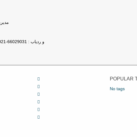
مدیریت : 78
تلفن پشتیبانی GPS و ردیاب : 66029031-021
POPULAR 
No tags