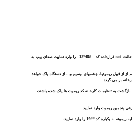
حالت برنامه ریزی نصاب: این دستگاه دارای 2 نوع برنامه ریزی کاربر و نصاب می باشد، برای ورود به حالت برنامه ریزی نصاب دگمه برنامه ریزی را در حالت set قرارداده کد #48*12 را وارد نمایید، صدای بیب به
 از از قبیل ریموتها، چشمهای بیسیم و... از دستگاه پاک خواهد
 بازگشت به تنظیمات کارخانه کد ریموت ها پاک شده باشند،