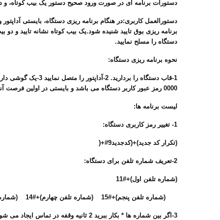
دستورات برنامه ای در صورت ورود صحیح دستور یک بیب کوتاه، و در
دستورالعمل کاربری:در هنگام برنامه ریزی دستگاه، بایستی آداپتور 
برنامه ریزی بوق تایید شنیده شود.یک بیب کوتاه نشانه تایید و دو ب
دستگاه را مسلح نمایید.
نحوه برنامه ریزی دستگاه:
0000 رمز عبور کاربر دستگاه می باشد و بایستی در اولین فرصت آنرا تغییر دهید.6- سپس برنامه مورد نظر را از چپ به راست وارد نمایید.
لیست برنامه ها:
1- تغییر رمز کاربری دستگاه:
(تکرار کد جدید)+(کدجدید9#+(
2-تعریف شماره تلفن برای دستگاه:
(شماره تلفن اول)+#11
(شماره تلفن پنجم)+#15 (شماره تلفن چهارم)+#14 (شماره تلفن سوم)+#13 (شماره تلفن دوم)+#12
3-اگر بین شماره ها * بکار ببرید 2 ثانیه وقفه در تماس ایجاد می شود و برای شماره هاییکه منشی تلفنی خود کار دارند کاربرد دارد.