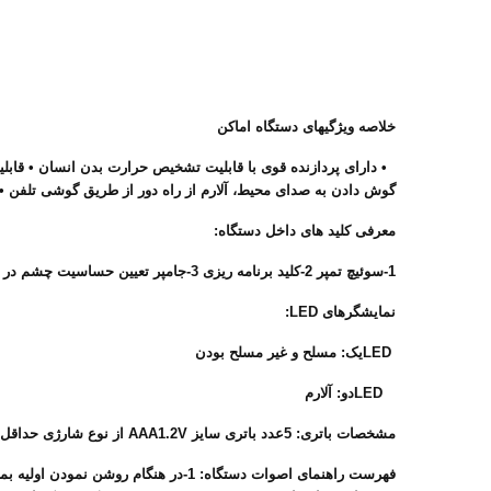
خلاصه ویژگیهای دستگاه اماکن
گوش دادن به صدای محیط، آلارم از راه دور از طریق گوشی تلفن • 
معرفی کلید های داخل دستگاه:
1-سوئیچ تمپر 2-کلید برنامه ریزی 3-جامپر تعیین حساسیت چشم در صورت برداشتن جامپر برد بیشتر با حساسیت کمتر (تا 10 متر) و در صورت نصب جامپر برد کمتر با حساسیت بیشتر (تا 8 متر)را پوشش می دهد.
نمایشگرهای LED:
LEDیک: مسلح و غیر مسلح بودن
LEDدو: آلارم
مشخصات باتری: 5عدد باتری سایز AAA1.2V از نوع شارژی حداقل 600mah