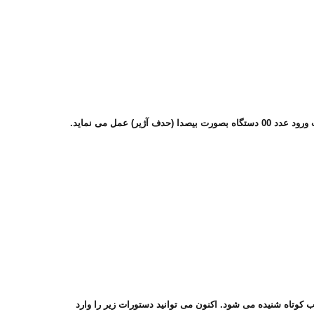
اشتن گوشی 5 الی 10 ثانیه صدای آلارم شنیده شده سپس یک بیب کوتاه شنیده می شود. اکنون می توانید دستورات زیر را وارد