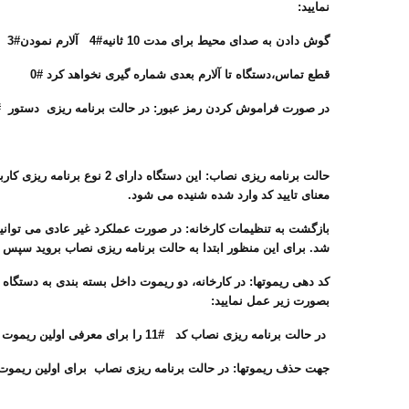
نمایید:
گوش دادن به صدای محیط برای مدت 10 ثانیه#4 آلارم نمودن#3 غیر مسلح کردن2# مسلح کردن #1
قطع تماس،دستگاه تا آلارم بعدی شماره گیری نخواهد کرد #0
در صورت فراموش کردن رمز عبور: در حالت برنامه ریزی دستور # 1 را وارد نمایید، رمز کاربر مجددا 0000می شو
معنای تایید کد وارد شده شنیده می شود.
بازگشت به تنظیمات کارخانه: در صورت عملکرد غیر عادی می توانید د
شد. برای این منظور ابتدا به حالت برنامه ریزی نصاب بروید سپس کد #2 راوارد کنید. در صورت شنیدن صدای بیب کوتاه ، دستگاه به حالت تنظیمات کارخانه بر
کد دهی ریموتها: در کارخانه، دو ریموت داخل بسته بندی به دستگاه
بصورت زیر عمل نمایید:
در حالت برنامه ریزی نصاب کد #11 را برای معرفی اولین ریموت وارد کرده دگمه ای از ریموت را بفشارید، همینطور تا ریموت پنجم #15 را برای معرفی پنجمین ریموت وارد نمایید.
جهت حذف ریموتها: در حالت برنامه ریزی نصاب برای اولین ریموت کد ##11 دومین ##12 الی ##15برای حذف پنجمین ریموت وارد کنید. جهت حذف کلیه ریموته به یکباره کد ##9