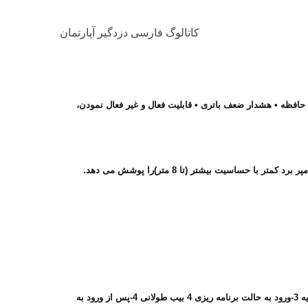
کاتالوگ فارسی دزدگیر آپارتمان
• دارای پردازنده قوی با قابلیت تشخیص حرارت بدن انسان • قابلیت نصب انواع ادوات بیسیم از قبیل چشم، لادری،آژیر و ریموت •دارای تلفن کننده 5 حافظه • هشدار ضعف باتری • قابلیت فعال و غیر فعال نمودن،
فهرست راهنمای اصوات دستگاه: 1-در هنگام روشن نمودن اولیه بمدت 100 ثانیه ،هر ثانیه 1 بیب می نماید.2-هشدار ضعف باتری یک بیب بلند هر 15 ثانیه 3-ورود به حالت برنامه ریزی 4 بیب طولانی 4-پس از ورود به