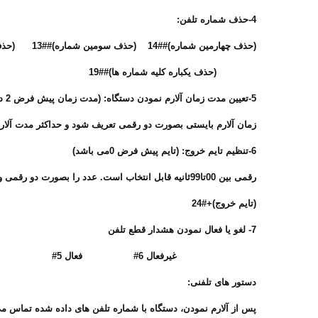
4-حذف شماره تلفن:
(حذف چهارمین شماره)##14 (حذف سومین شماره)##13 (حذف دومین شماره)##12 (حذف اولین شماره)##11
(حذف یکباره کلیه شماره ها)##19 (حذف پنجمین شماره)##15
5-تعیین مدت زمان آلارم نمودن دستگاه: (مدت زمان پیش فرض 2 دقیقه می باشد.)
زمان آلارم بایستی بصورت دو رقمی تعریف شود و حداکثر مدت آلارم 5 دقیقه می باشد. مثلا برای 5 دقیقه آلارم نمودن عدد 05 را وارد نمایید. در صورت ورود عدد 00 دستگاه بصورت بیصدا (حدف آژیر) عمل می 
6-تنظیم تایم خروج: (تایم پیش فرض 0می باشد)
رقمی بین 00تا99ثانیه قابل انتخاب است. عدد را بصورت دو رقمی وارد نمایید. در تایم خروج دستگاه بیب بیب می کند.
(تایم خروج)+#24
7- لغو یا فعال نمودن هشدار قطع تلفن
غیرفعال 6# فعال 5#
دستور های تلفنی: