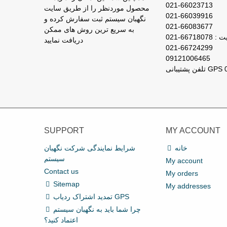
021-66023713
محصول موردنظر را از طریق سایت
021-66039916
نگهبان سیستم ثبت سفارش کرده و
021-66083677
به سریع ترین روش های ممکن
667180-021
دریافت نمایید
021-66724299
09121006465
SUPPORT
MY ACCOUNT
خانه
شرایط نمایندگی شرکت نگهبان
سیستم
My account
Contact us
My orders
Sitemap
My addresses
تمدید اشتراک ردیاب GPS
چرا شما باید به نگهبان سیستم
اعتماد کنید؟