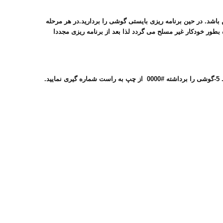
 باشد. در حین برنامه ریزی بایستی گوشی را بردارید.در هر مرحله
ه بطور خودکار غیر مسلح می گردد لذا بعد از برنامه ریزی مجددا
1-قاب دستگاه را بردارید. 2-آداپتور را متصل نمایید 3-یک گوشی دارای سیستم تن به سوکت دستگاه متصل نمایید.4-کلید برنامه را در حال setقرار دهید. 5-گوشی را برداشته #0000 از چپ به راست شماره گیری نمایید.