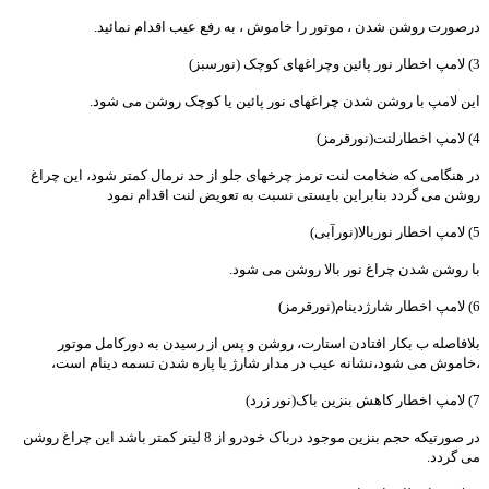
درصورت روشن شدن ، موتور را خاموش ، به رفع عیب اقدام نمائید.
3) لامپ اخطار نور پائین وچراغهای کوچک (نورسبز)
این لامپ با روشن شدن چراغهای نور پائین یا کوچک روشن می شود.
4) لامپ اخطارلنت(نورقرمز)
در هنگامی که ضخامت لنت ترمز چرخهای جلو از حد نرمال کمتر شود، این چراغ
روشن می گردد بنابراین بایستی نسبت به تعویض لنت اقدام نمود
5) لامپ اخطار نوربالا(نورآبی)
با روشن شدن چراغ نور بالا روشن می شود.
6) لامپ اخطار شارژدینام(نورقرمز)
بلافاصله ب بکار افتادن استارت، روشن و پس از رسیدن به دورکامل موتور
،خاموش می شود،نشانه عیب در مدار شارژ یا پاره شدن تسمه دینام است،
7) لامپ اخطار کاهش بنزین باک(نور زرد)
در صورتیکه حجم بنزین موجود درباک خودرو از 8 لیتر کمتر باشد این چراغ روشن
می گردد.