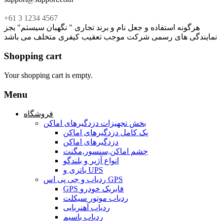
+61 3 1234 4567
هرگونه استفاده و جعل نام و برند تجاری " نگهبان سیستم" بجز
نمایندگی های رسمی شرکت موجب تعقیب کیفری متخلف می باشد
Shopping cart
Your shopping cart is empty.
Menu
فروشگاه
بخش تجهیزات دزدگیرهای اماکن
پک کامل دزدگیرهای اماکن
دزدگیرهای اماکن
چشم اماکن,سنسور,مگنت
انواع آژیر و بلندگو
باتری و UPS
ردیاب و جی پی اس GPS
GPS فابریک خودرو
ردیاب موتور سیکلت
ردیاب آهنربایی
ردیاب باسیم