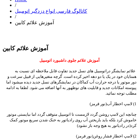
/
کاتالوگ فارسی انواع دزدگیر اتومبیل
/
آموزش علائم کابین
آموزش علائم کابین
آموزش علائم جلوی داشبورد اتومبیل
علائم نمایشگر دراتومبیل های نسل جدید تفاوت قابل ملاحظه ای نسبت به
همتایان خود در یک یا دو دهه اخیر کرده است. گرچه متغیرهایی از قبیل سرعت و
دور موتور یا درجه حرارت آب کماکان در نمایشگرهای نسل جدید دیده میشود اما
پیوسته امکانات جدید و قابلیت های نوظهور به آنها اضافه می شود. لطفا به ادامه
مطلب توجه نمائید.
1) لامپ اخطار آب(نور قرمز)
چنانچه این لامپ روشن گردد لازمست تا اتومبیل متوقف گردد اما نبایستی موتور
خاموش کرد بلکه باید باریختن آب روی رادیاتور به خنک شدن سریع موتور کمک
کرد(در رادیاتور به هیچ وجه باز نشود)
2) لامپ اخطار فشار روغن(نور قرمز)