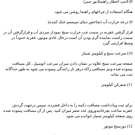
8) لامپ اخطار راهنما(نور سبز)
هنگام استفاده از چراغهای راهنما روشن می شود.
9) درجه حرارت آب (شاخص دمای سیستم خنک کننده)
قرار گرفتن عقربه در سمت چپ حرارت سنج نمودار سردی آب و قرارگرفتن آن در
سمت راست نماینده گرم بودن آن است.درحال عادی موتور، عقربه حدوداً در
وسط قرارمی گیرد.
10) سرعت سنج و کیلومتر شمار:
صفحه سرعت سنج علاوه بر نشان دادن میزان سرعت اتومبیل ، کل مسافت
پیموده شده ونیز مسافتی راکه درهر بار رانندگی پیموده می شود به طور جداگانه
ثبت می نماید.
11) صفرکن کیلومتر
برای ثبت ویادداشت مسافت دکمه را به داخل فشرده، سپس درجهت گردش
عقربه ساعت بچرخانیدوروی عدد صفر میزان کنید. پس از آن مسافت پیموده شده
روی صفحه کیلومتر شمار خوانده می شود.
12) دورسنج موتور