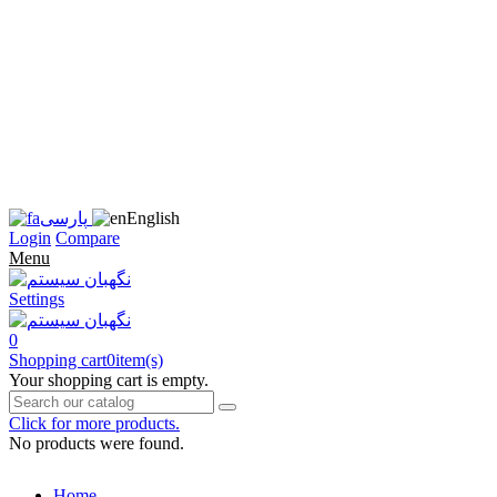
زبان
سایت
را
به
فارسی
تغییر
دهید
متوجه
شدم
English
پارسی
Login
Compare
Menu
Settings
0
Shopping cart
0
item(s)
Your shopping cart is empty.
Click for more products.
No products were found.
Home