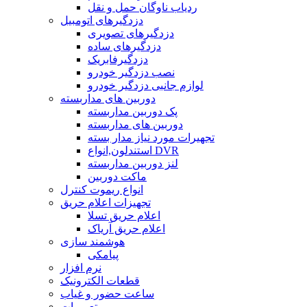
ردیاب ناوگان حمل و نقل
دزدگیرهای اتومبیل
دزدگیرهای تصویری
دزدگیرهای ساده
دزدگیرفابریک
نصب دزدگیر خودرو
لوازم جانبی دزدگیر خودرو
دوربین های مداربسته
پک دوربین مداربسته
دوربین های مداربسته
تجهیرات مورد نیاز مدار بسته
استندلون,انواع DVR
لنز دوربین مداربسته
ماکت دوربین
انواع ریموت کنترل
تجهیزات اعلام حریق
اعلام حریق تسلا
اعلام حریق آریاک
هوشمند سازی
پیامکی
نرم افزار
قطعات الکترونیک
ساعت حضور و غیاب
تعمیرات