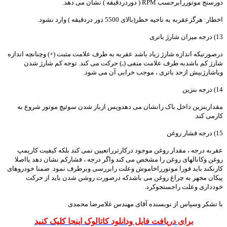
دورسنج موتوررابرحسب RPM ( دوردردقیقه ) نشان می دهد.
اخطار: هرگزعقربه به ناحیه خطر(بالای 5500 دور دردقیقه ) وارد نشود.
13) درجه میزان شارژ باتری
درصورتیکه اندازه شارژ زیاد باشد عقربه به طرف علامت مثبت (+) وچنانچه اندازه
شارژ کم باشدبه طرف علامت منفی (ـ) حرکت می کند. توجه کم شارژ شدن
ویاشارژبیش ازحد باتری ، موجب خرابی آن می شود.
14) درجه بنزین
مقداربنزین داخل باک رانشان می دهدوپس ازباز شدن سوئیچ موتور شروع به
کارمی کند.
15) درجه فشار روغن
عقربه درجه ، مقدار روغن موجود درکارترراتعیین نمی کند بلکه کیفیت کارپمپ
روغن وکانالهای روغن را مشخص می کند واگر درجه ، فشارکم نشان دهد یااصلا
کارنکند باید فورا موتورراخاموش وعلت رابررسی وبرطرف نمود. ضمنا خودروهای
پیکان مجهز به چراغ روغن می باشدکه درصورت روشن شدن باید از حرکت
خودداری وعلت راجستجوکرد.
با تشکر وسپاس از نویسنده آقای مهندس غلامرضا محمدی
برای دریافت فایل ودانلود کاتالوک اینجا کلیک کنید