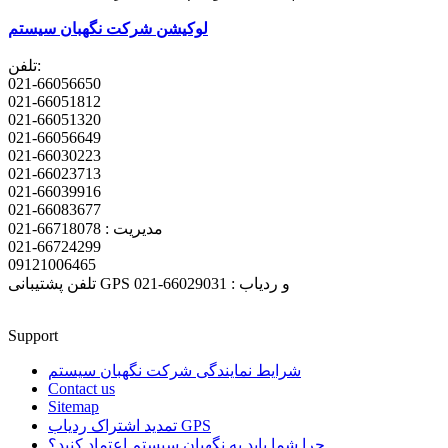
لوکیشن شرکت نگهبان سیستم
تلفن:
021-66056650
021-66051812
021-66051320
021-66056649
021-66030223
021-66023713
021-66039916
021-66083677
مدیریت : 66718078-021
021-66724299
09121006465
تلفن پشتیبانی GPS و ردیاب : 66029031-021
Support
شرایط نمایندگی شرکت نگهبان سیستم
Contact us
Sitemap
تمدید اشتراک ردیاب GPS
چرا شما باید به نگهبان سیستم اعتماد کنید؟