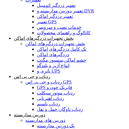
تعمیر دزدگیر اتومبیل
تعمیر دوربین مداربسته و DVR
تعمیر دزدگیر اماکن
تعمیر GPS
خدمات نصب و سرویس
کاتالوگ و راهنمای محصولات
بخش تجهیزات دزدگیرهای اماکن
بخش تجهیزات دزدگیرهای اماکن
پک کامل دزدگیرهای اماکن
دزدگیرهای اماکن
چشم اماکن,سنسور,مگنت
انواع آژیر و بلندگو
باتری و UPS
ردیاب و جی پی اس
ردیاب و جی پی اس GPS
GPS فابریک خودرو
ردیاب موتور سیکلت
ردیاب آهنربایی
ردیاب باسیم
ردیاب ناوگان حمل و نقل
دوربین مداربسته
دوربین های مداربسته
پک دوربین مداربسته