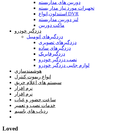
دوربین های مداربسته
تجهیرات مورد نیاز مدار بسته
استندلون,انواع DVR
لنز دوربین مداربسته
ماکت دوربین
دزدگیر خودرو
دزدگیرهای اتومبیل
دزدگیرهای تصویری
دزدگیرهای ساده
دزدگیرفابریک
نصب دزدگیر خودرو
لوازم جانبی دزدگیر خودرو
هوشمندسازی
انواع ریموت کنترل
سیستم های اعلام حریق
نرم افزار
نرم افزار
ساعت حضور و غیاب
خدمات نصب و تعمیر
ردیاب های باسیم
خانه
Loved