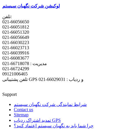
لوکیشن شرکت نگهبان سیستم
تلفن:
021-66056650
021-66051812
021-66051320
021-66056649
021-66030223
021-66023713
021-66039916
021-66083677
مدیریت : 66718078-021
021-66724299
09121006465
تلفن پشتیبانی GPS و ردیاب : 66029031-021
Support
شرایط نمایندگی شرکت نگهبان سیستم
Contact us
Sitemap
تمدید اشتراک ردیاب GPS
چرا شما باید به نگهبان سیستم اعتماد کنید؟