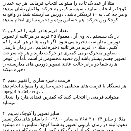
مثلا از عدد یک تا ده را میتوانید انتخاب فرمایید. هر چه عدد را
کوچکتر انتخاب نمایید ، سیستم کمتر به حرکت واکنش نشان میدهد
و هر چه عدد به ۱۰ نزدیکتر باشد ، دوربین مداربسته شما در واقع به
کوچکترین حرکت هم حساس بوده و ذخیره سازی انجام میدهد.
۲- تعداد فریم ها در ثانیه را کم کنیم
در یک سیستم دی وی آر ، معمولا ۲۵ فریم در هر ثانیه از تصویر
دوربین مداربسته دخیره می شود ،اگر فریم ها در هر ثانیه را کم
کنیم ، مثلا ۱۰ فریم در هر ثانیه ذخیره نماییم ، در زمان بازبینی
تصاویر متحرک نرمی کمتری در حرکت دارند و هر چه سرعت
تصویر جسم بیشتر باشد این قضیه محسوس تر است .اما در عوض
هارد شما دو برابر حالت عادی تصویر دوربین های مداربسته را
دخیره میکند.
۳- فرمت دخیره سازی را تغییر دهیم
هر دستگاه با فرمت های مختلفی دخیره سازی را میتواند انجام دهد
mpeg-4 h-264 avi و…
میتوانید فرمتی را انتخاب کنید که کمترین فضای هارد را اشغال
مینماید.
۴- سایز تصویر را کوچک نماییم
مثلا از سایز ۱۰۲۴ * ۷۶۸ به سایز ۸۰۰*۶۰۰ یا سایز های دیگر تغییر
دهیم.البته در زمان بازبینی تصویر به شما کوچک نمایش داده میشود
و در صورتی که آنرا بزرگ کنید کمی از کیفیت کاسته میشود