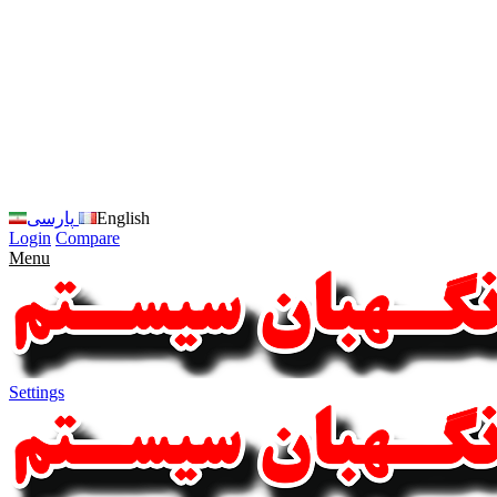
زبان
سایت
را
به
فارسی
تغییر
دهید
متوجه
شدم
English
پارسی
Login
Compare
Menu
Settings