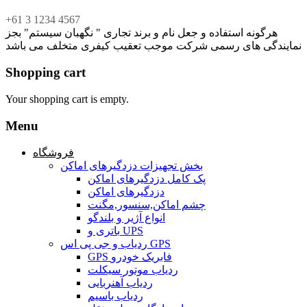
+61 3 1234 4567
هرگونه استفاده و جعل نام و برند تجاری " نگهبان سیستم" بجز
نمایندگی های رسمی شرکت موجب تعقیب کیفری متخلف می باشد
Shopping cart
Your shopping cart is empty.
Menu
فروشگاه
بخش تجهیزات دزدگیرهای اماکن
پک کامل دزدگیرهای اماکن
دزدگیرهای اماکن
چشم اماکن,سنسور,مگنت
انواع آژیر و بلندگو
باتری و UPS
ردیاب و جی پی اس GPS
GPS فابریک خودرو
ردیاب موتور سیکلت
ردیاب آهنربایی
ردیاب باسیم