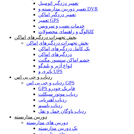
تعمیر دزدگیر اتومبیل
تعمیر دوربین مداربسته و DVR
تعمیر دزدگیر اماکن
تعمیر GPS
خدمات نصب و سرویس
کاتالوگ و راهنمای محصولات
بخش تجهیزات دزدگیرهای اماکن
بخش تجهیزات دزدگیرهای اماکن
پک کامل دزدگیرهای اماکن
دزدگیرهای اماکن
چشم اماکن,سنسور,مگنت
انواع آژیر و بلندگو
باتری و UPS
ردیاب و جی پی اس
ردیاب و جی پی اس GPS
GPS فابریک خودرو
ردیاب موتور سیکلت
ردیاب آهنربایی
ردیاب باسیم
ردیاب ناوگان حمل و نقل
دوربین مداربسته
دوربین های مداربسته
پک دوربین مداربسته
دوربین های مداربسته