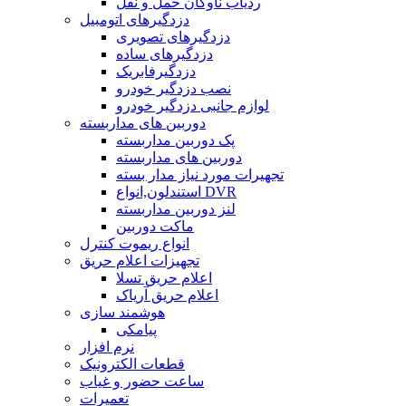
ردیاب ناوگان حمل و نقل
دزدگیرهای اتومبیل
دزدگیرهای تصویری
دزدگیرهای ساده
دزدگیرفابریک
نصب دزدگیر خودرو
لوازم جانبی دزدگیر خودرو
دوربین های مداربسته
پک دوربین مداربسته
دوربین های مداربسته
تجهیرات مورد نیاز مدار بسته
استندلون,انواع DVR
لنز دوربین مداربسته
ماکت دوربین
انواع ریموت کنترل
تجهیزات اعلام حریق
اعلام حریق تسلا
اعلام حریق آریاک
هوشمند سازی
پیامکی
نرم افزار
قطعات الکترونیک
ساعت حضور و غیاب
تعمیرات