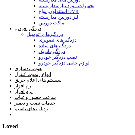
تجهیرات مورد نیاز مدار بسته
استندلون,انواع DVR
لنز دوربین مداربسته
ماکت دوربین
دزدگیر خودرو
دزدگیرهای اتومبیل
دزدگیرهای تصویری
دزدگیرهای ساده
دزدگیرفابریک
نصب دزدگیر خودرو
لوازم جانبی دزدگیر خودرو
هوشمندسازی
انواع ریموت کنترل
سیستم های اعلام حریق
نرم افزار
نرم افزار
ساعت حضور و غیاب
خدمات نصب و تعمیر
ردیاب های باسیم
خانه
Loved