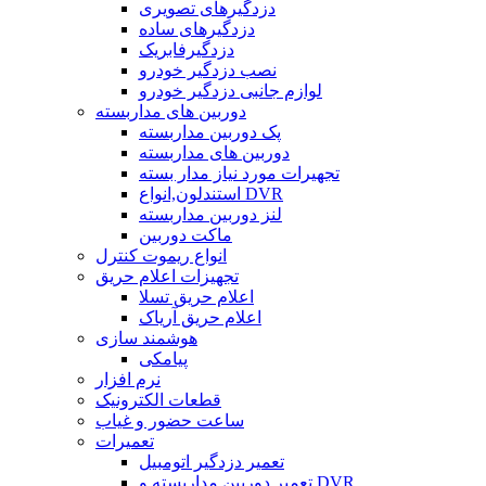
دزدگیرهای تصویری
دزدگیرهای ساده
دزدگیرفابریک
نصب دزدگیر خودرو
لوازم جانبی دزدگیر خودرو
دوربین های مداربسته
پک دوربین مداربسته
دوربین های مداربسته
تجهیرات مورد نیاز مدار بسته
استندلون,انواع DVR
لنز دوربین مداربسته
ماکت دوربین
انواع ریموت کنترل
تجهیزات اعلام حریق
اعلام حریق تسلا
اعلام حریق آریاک
هوشمند سازی
پیامکی
نرم افزار
قطعات الکترونیک
ساعت حضور و غیاب
تعمیرات
تعمیر دزدگیر اتومبیل
تعمیر دوربین مداربسته و DVR