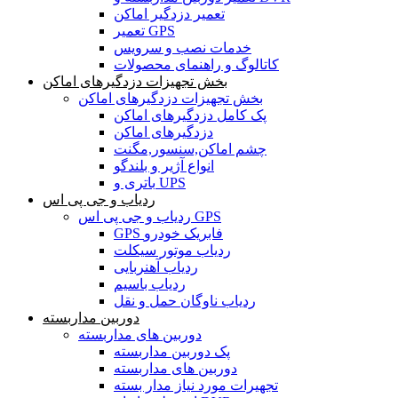
تعمیر دزدگیر اماکن
تعمیر GPS
خدمات نصب و سرویس
کاتالوگ و راهنمای محصولات
بخش تجهیزات دزدگیرهای اماکن
بخش تجهیزات دزدگیرهای اماکن
پک کامل دزدگیرهای اماکن
دزدگیرهای اماکن
چشم اماکن,سنسور,مگنت
انواع آژیر و بلندگو
باتری و UPS
ردیاب و جی پی اس
ردیاب و جی پی اس GPS
GPS فابریک خودرو
ردیاب موتور سیکلت
ردیاب آهنربایی
ردیاب باسیم
ردیاب ناوگان حمل و نقل
دوربین مداربسته
دوربین های مداربسته
پک دوربین مداربسته
دوربین های مداربسته
تجهیرات مورد نیاز مدار بسته