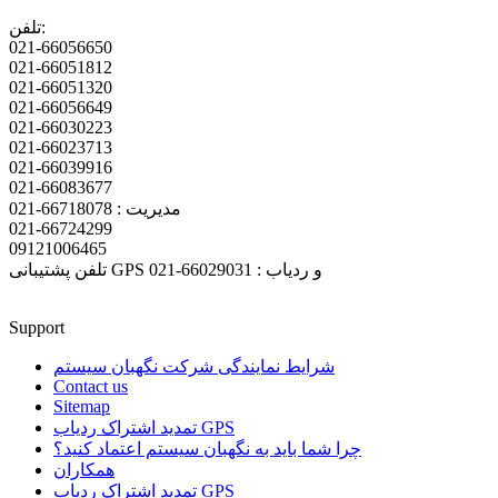
تلفن:
021-66056650
021-66051812
021-66051320
021-66056649
021-66030223
021-66023713
021-66039916
021-66083677
مدیریت : 66718078-021
021-66724299
09121006465
تلفن پشتیبانی GPS و ردیاب : 66029031-021
Support
شرایط نمایندگی شرکت نگهبان سیستم
Contact us
Sitemap
تمدید اشتراک ردیاب GPS
چرا شما باید به نگهبان سیستم اعتماد کنید؟
همکاران
تمدید اشتراک ردیاب GPS