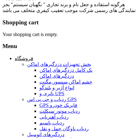
هرگونه استفاده و جعل نام و برند تجاری " نگهبان سیستم" بجز
نمایندگی های رسمی شرکت موجب تعقیب کیفری متخلف می باشد
Shopping cart
Your shopping cart is empty.
Menu
فروشگاه
بخش تجهیزات دزدگیرهای اماکن
پک کامل دزدگیرهای اماکن
دزدگیرهای اماکن
چشم اماکن,سنسور,مگنت
انواع آژیر و بلندگو
باتری و UPS
ردیاب و جی پی اس GPS
GPS فابریک خودرو
ردیاب موتور سیکلت
ردیاب آهنربایی
ردیاب باسیم
ردیاب ناوگان حمل و نقل
دزدگیرهای اتومبیل