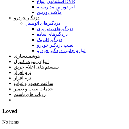
استندلون,انواع DVR
لنز دوربین مداربسته
ماکت دوربین
دزدگیر خودرو
دزدگیرهای اتومبیل
دزدگیرهای تصویری
دزدگیرهای ساده
دزدگیرفابریک
نصب دزدگیر خودرو
لوازم جانبی دزدگیر خودرو
هوشمندسازی
انواع ریموت کنترل
سیستم های اعلام حریق
نرم افزار
نرم افزار
ساعت حضور و غیاب
خدمات نصب و تعمیر
ردیاب های باسیم
خانه
Loved
No items