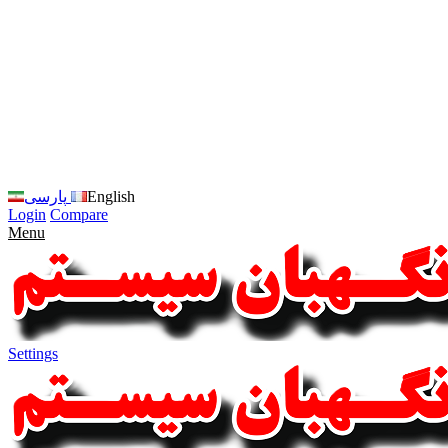
زبان
سایت
را
به
فارسی
تغییر
دهید
متوجه
شدم
English
پارسی
Login
Compare
Menu
Settings