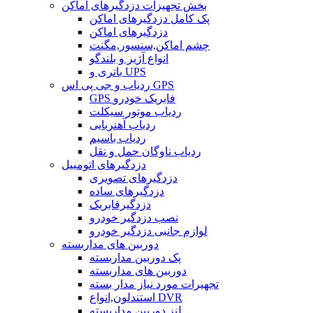
بخش تجهیزات دزدگیرهای اماکن
پک کامل دزدگیرهای اماکن
دزدگیرهای اماکن
چشم اماکن,سنسور,مگنت
انواع آژیر و بلندگو
باتری و UPS
ردیاب و جی پی اس GPS
GPS فابریک خودرو
ردیاب موتور سیکلت
ردیاب آهنربایی
ردیاب باسیم
ردیاب ناوگان حمل و نقل
دزدگیرهای اتومبیل
دزدگیرهای تصویری
دزدگیرهای ساده
دزدگیرفابریک
نصب دزدگیر خودرو
لوازم جانبی دزدگیر خودرو
دوربین های مداربسته
پک دوربین مداربسته
دوربین های مداربسته
تجهیرات مورد نیاز مدار بسته
استندلون,انواع DVR
لنز دوربین مداربسته