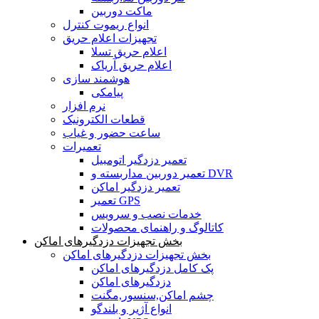
ماکت دوربین
انواع ریموت کنترل
تجهیزات اعلام حریق
اعلام حریق تسلا
اعلام حریق آریاک
هوشمند سازی
پیامکی
نرم افزار
قطعات الکترونیک
ساعت حضور و غیاب
تعمیرات
تعمیر دزدگیر اتومبیل
تعمیر دوربین مداربسته و DVR
تعمیر دزدگیر اماکن
تعمیر GPS
خدمات نصب و سرویس
کاتالوگ و راهنمای محصولات
بخش تجهیزات دزدگیرهای اماکن
بخش تجهیزات دزدگیرهای اماکن
پک کامل دزدگیرهای اماکن
دزدگیرهای اماکن
چشم اماکن,سنسور,مگنت
انواع آژیر و بلندگو