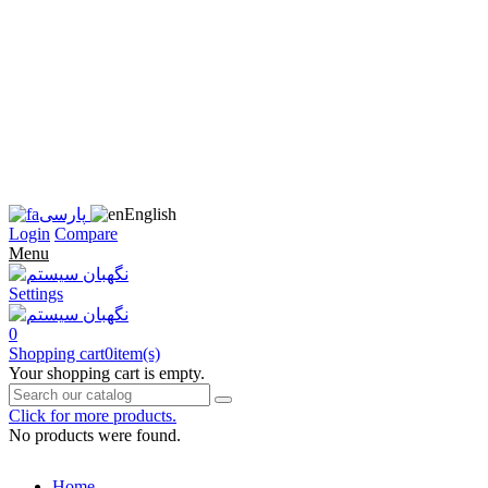
زبان
سایت
را
به
فارسی
تغییر
دهید
متوجه
شدم
English
پارسی
Login
Compare
Menu
Settings
0
Shopping cart
0
item(s)
Your shopping cart is empty.
Click for more products.
No products were found.
Home