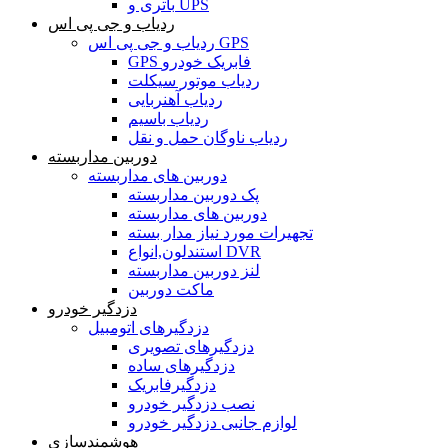
باتری و UPS
ردیاب و جی پی اس
ردیاب و جی پی اس GPS
GPS فابریک خودرو
ردیاب موتور سیکلت
ردیاب آهنربایی
ردیاب باسیم
ردیاب ناوگان حمل و نقل
دوربین مداربسته
دوربین های مداربسته
پک دوربین مداربسته
دوربین های مداربسته
تجهیرات مورد نیاز مدار بسته
استندلون,انواع DVR
لنز دوربین مداربسته
ماکت دوربین
دزدگیر خودرو
دزدگیرهای اتومبیل
دزدگیرهای تصویری
دزدگیرهای ساده
دزدگیرفابریک
نصب دزدگیر خودرو
لوازم جانبی دزدگیر خودرو
هوشمندسازی