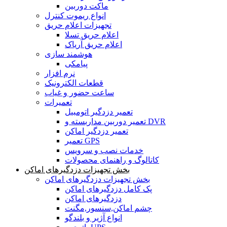
ماکت دوربین
انواع ریموت کنترل
تجهیزات اعلام حریق
اعلام حریق تسلا
اعلام حریق آریاک
هوشمند سازی
پیامکی
نرم افزار
قطعات الکترونیک
ساعت حضور و غیاب
تعمیرات
تعمیر دزدگیر اتومبیل
تعمیر دوربین مداربسته و DVR
تعمیر دزدگیر اماکن
تعمیر GPS
خدمات نصب و سرویس
کاتالوگ و راهنمای محصولات
بخش تجهیزات دزدگیرهای اماکن
بخش تجهیزات دزدگیرهای اماکن
پک کامل دزدگیرهای اماکن
دزدگیرهای اماکن
چشم اماکن,سنسور,مگنت
انواع آژیر و بلندگو