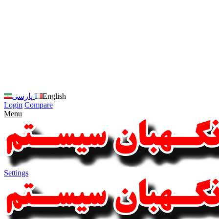
زبان
سایت
را
به
فارسی
تغییر
دهید
متوجه
شدم
English
پارسی
Login
Compare
Menu
Settings