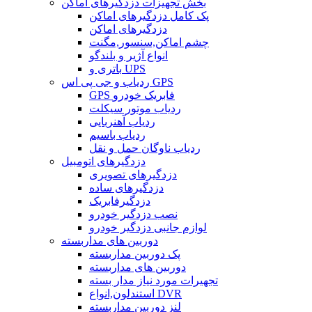
بخش تجهیزات دزدگیرهای اماکن
پک کامل دزدگیرهای اماکن
دزدگیرهای اماکن
چشم اماکن,سنسور,مگنت
انواع آژیر و بلندگو
باتری و UPS
ردیاب و جی پی اس GPS
GPS فابریک خودرو
ردیاب موتور سیکلت
ردیاب آهنربایی
ردیاب باسیم
ردیاب ناوگان حمل و نقل
دزدگیرهای اتومبیل
دزدگیرهای تصویری
دزدگیرهای ساده
دزدگیرفابریک
نصب دزدگیر خودرو
لوازم جانبی دزدگیر خودرو
دوربین های مداربسته
پک دوربین مداربسته
دوربین های مداربسته
تجهیرات مورد نیاز مدار بسته
استندلون,انواع DVR
لنز دوربین مداربسته