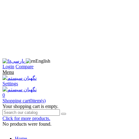
زبان
سایت
را
به
فارسی
تغییر
دهید
متوجه
شدم
English
پارسی
Login
Compare
Menu
Settings
0
Shopping cart
0
item(s)
Your shopping cart is empty.
Click for more products.
No products were found.
Home