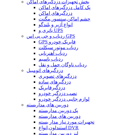
بخش تجهیزات دزدگیرهای اماکن
پک کامل دزدگیرهای اماکن
دزدگیرهای اماکن
چشم اماکن,سنسور,مگنت
انواع آژیر و بلندگو
باتری و UPS
ردیاب و جی پی اس GPS
GPS فابریک خودرو
ردیاب موتور سیکلت
ردیاب آهنربایی
ردیاب باسیم
ردیاب ناوگان حمل و نقل
دزدگیرهای اتومبیل
دزدگیرهای تصویری
دزدگیرهای ساده
دزدگیرفابریک
نصب دزدگیر خودرو
لوازم جانبی دزدگیر خودرو
دوربین های مداربسته
پک دوربین مداربسته
دوربین های مداربسته
تجهیرات مورد نیاز مدار بسته
استندلون,انواع DVR
لنز دوربین مداربسته