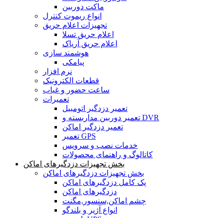
ماکت دوربین
انواع ریموت کنترل
تجهیزات اعلام حریق
اعلام حریق تسلا
اعلام حریق آریاک
هوشمند سازی
پیامکی
نرم افزار
قطعات الکترونیک
ساعت حضور و غیاب
تعمیرات
تعمیر دزدگیر اتومبیل
تعمیر دوربین مداربسته و DVR
تعمیر دزدگیر اماکن
تعمیر GPS
خدمات نصب و سرویس
کاتالوگ و راهنمای محصولات
بخش تجهیزات دزدگیرهای اماکن
بخش تجهیزات دزدگیرهای اماکن
پک کامل دزدگیرهای اماکن
دزدگیرهای اماکن
چشم اماکن,سنسور,مگنت
انواع آژیر و بلندگو