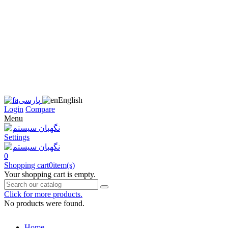
زبان
سایت
را
به
فارسی
تغییر
دهید
متوجه
شدم
English
پارسی
Login
Compare
Menu
Settings
0
Shopping cart
0
item(s)
Your shopping cart is empty.
Click for more products.
No products were found.
Home