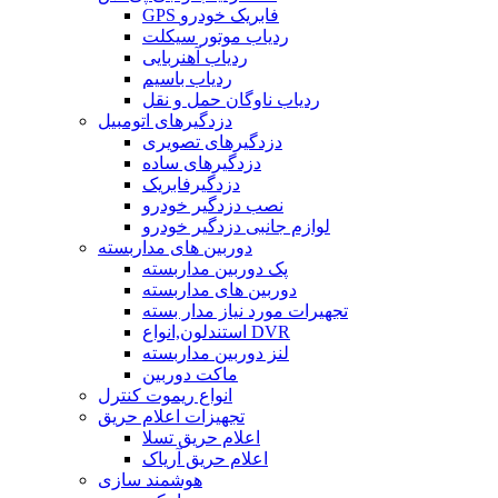
GPS فابریک خودرو
ردیاب موتور سیکلت
ردیاب آهنربایی
ردیاب باسیم
ردیاب ناوگان حمل و نقل
دزدگیرهای اتومبیل
دزدگیرهای تصویری
دزدگیرهای ساده
دزدگیرفابریک
نصب دزدگیر خودرو
لوازم جانبی دزدگیر خودرو
دوربین های مداربسته
پک دوربین مداربسته
دوربین های مداربسته
تجهیرات مورد نیاز مدار بسته
استندلون,انواع DVR
لنز دوربین مداربسته
ماکت دوربین
انواع ریموت کنترل
تجهیزات اعلام حریق
اعلام حریق تسلا
اعلام حریق آریاک
هوشمند سازی