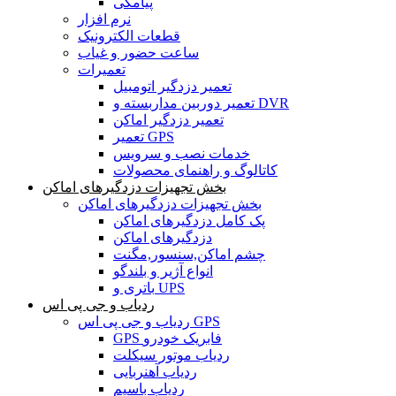
پیامکی
نرم افزار
قطعات الکترونیک
ساعت حضور و غیاب
تعمیرات
تعمیر دزدگیر اتومبیل
تعمیر دوربین مداربسته و DVR
تعمیر دزدگیر اماکن
تعمیر GPS
خدمات نصب و سرویس
کاتالوگ و راهنمای محصولات
بخش تجهیزات دزدگیرهای اماکن
بخش تجهیزات دزدگیرهای اماکن
پک کامل دزدگیرهای اماکن
دزدگیرهای اماکن
چشم اماکن,سنسور,مگنت
انواع آژیر و بلندگو
باتری و UPS
ردیاب و جی پی اس
ردیاب و جی پی اس GPS
GPS فابریک خودرو
ردیاب موتور سیکلت
ردیاب آهنربایی
ردیاب باسیم