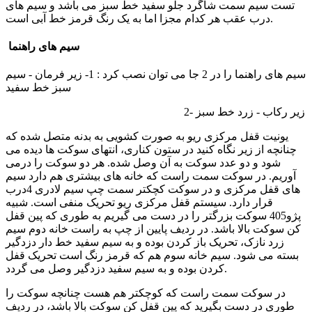
تست سیم سمت شاگرد جلو سفید خط سبز می باشد و سیم های
درب عقب هر کدام مجزا اما به یک رنگ قرمز خط آبی است.
سیم های راهنما
سیم های راهنما را در 2 جا می توان نصب کرد : 1- زیر فرمان - سیم
سبز خط سفید
2- زیر رکاب - زرد خط سبز
یونیت قفل مرکزی ریو به صورت کشویی به بدنه متصل شده که
چنانچه از زیر نگاه کنید در ستون کناری، انتهای سوکت ها دیده می
شود و دو عدد سوکت به آن وصل شده. هر دو سوکت را درمی
آوریم. در سوکت سمت راست که خانه های بیشتری هم دارد سیم
های قفل مرکزی و در سوکت کچکتر سمت چپ سیم لادری 4درب
قرار دارد. سیستم قفل مرکزی ریو تحریک منفی است. شبیه
پژو405 سوکت بزرگتر را در دست می گیریم به طوری که پین قفل
کن سوکت بالا باشد. در ردیف پایین از چپ به راست خانه دوم سیم
زرد نازک، تحریک باز کردن بوده و به سیم سفید خط دار دزدگیر
بسته می شود. سیم خانه سوم هم که قرمز رنگ است تحریک قفل
کردن بوده و به سیم سفید دزدگیر وصل می گردد.
در سوکت سمت راست که کوچکتر هم هست چنانچه سوکت را
طوری در دست بگیرید که پین قفل کن سوکت بالا باشد، در ردیف