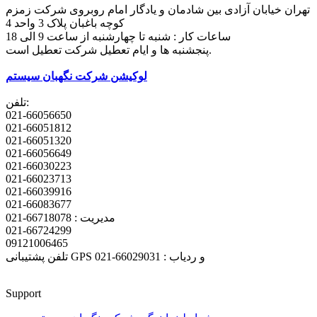
تهران خیابان آزادی بین شادمان و یادگار امام روبروی شرکت زمزم
کوچه باغبان پلاک 3 واحد 4
ساعات کار : شنبه تا چهارشنبه از ساعت 9 الی 18
پنجشنبه ها و ایام تعطیل شرکت تعطیل است.
لوکیشن شرکت نگهبان سیستم
تلفن:
021-66056650
021-66051812
021-66051320
021-66056649
021-66030223
021-66023713
021-66039916
021-66083677
مدیریت : 66718078-021
021-66724299
09121006465
تلفن پشتیبانی GPS و ردیاب : 66029031-021
Support