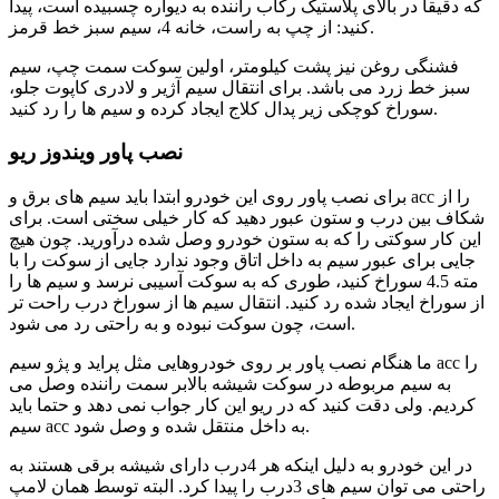
که دقیقا در بالای پلاستیک رکاب راننده به دیواره چسبیده است، پیدا
کنید: از چپ به راست، خانه 4، سیم سبز خط قرمز.
فشنگی روغن نیز پشت کیلومتر، اولین سوکت سمت چپ، سیم
سبز خط زرد می باشد. برای انتقال سیم آژیر و لادری کاپوت جلو،
سوراخ کوچکی زیر پدال کلاج ایجاد کرده و سیم ها را رد کنید.
نصب پاور ویندوز ریو
برای نصب پاور روی این خودرو ابتدا باید سیم های برق و acc را از
شکاف بین درب و ستون عبور دهید که کار خیلی سختی است. برای
این کار سوکتی را که به ستون خودرو وصل شده درآورید. چون هیچ
جایی برای عبور سیم به داخل اتاق وجود ندارد جایی از سوکت را با
مته 4.5 سوراخ کنید، طوری که به سوکت آسیبی نرسد و سیم ها را
از سوراخ ایجاد شده رد کنید. انتقال سیم ها از سوراخ درب راحت تر
است، چون سوکت نبوده و به راحتی رد می شود.
ما هنگام نصب پاور بر روی خودروهایی مثل پراید و پژو سیم acc را
به سیم مربوطه در سوکت شیشه بالابر سمت راننده وصل می
کردیم. ولی دقت کنید که در ریو این کار جواب نمی دهد و حتما باید
سیم acc به داخل منتقل شده و وصل شود.
در این خودرو به دلیل اینکه هر 4درب دارای شیشه برقی هستند به
راحتی می توان سیم های 3درب را پیدا کرد. البته توسط همان لامپ