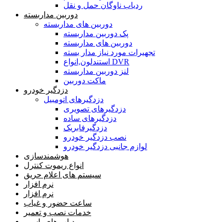
ردیاب ناوگان حمل و نقل
دوربین مداربسته
دوربین های مداربسته
پک دوربین مداربسته
دوربین های مداربسته
تجهیرات مورد نیاز مدار بسته
استندلون,انواع DVR
لنز دوربین مداربسته
ماکت دوربین
دزدگیر خودرو
دزدگیرهای اتومبیل
دزدگیرهای تصویری
دزدگیرهای ساده
دزدگیرفابریک
نصب دزدگیر خودرو
لوازم جانبی دزدگیر خودرو
هوشمندسازی
انواع ریموت کنترل
سیستم های اعلام حریق
نرم افزار
نرم افزار
ساعت حضور و غیاب
خدمات نصب و تعمیر
ردیاب های باسیم