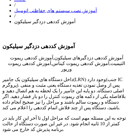
/
آموزش نصب سیستم های حفاظتی اتومبیل
/
آموزش کددهی دزدگیر سیلیکون
آموزش کددهی دزدگیر سیلیکون
آموزش کددهی دزدگیرهای سیلیکون,آموزش کددهی ریموت
التیمیت,آموزش کددهی ریموت کیناس,آموزش کددهی ریموت
وریور
داخل دستگاه های سیلیکون یک جامپر(LRN) وجود دارد(جنب IC
پروگرم). پس از وصل نمودن تغذیه دستگاه یعنی مثبت و منفی
اصلی دستگاه، دو پایه این جامپر را یک لحظه به هم اتصال دهید و
بلافاصله یکی از دکمه های ریموت کنترل را دو بار فشار دهید. اگر
دستگاه و ریموت سالم باشند و مراحل را نیز صحیح انجام داده
باشید، دستگاه پس از چند فلاش اتمام کددهی را اعلام می کند.
توجه به این مسئله مهم است که مراحل اول تا آخر این کار باید در
کمتر از 10 ثانیه انجام شود. در غیر این صورت دستگاه از حالت
برنامه پذیرش کد خارج می شود.