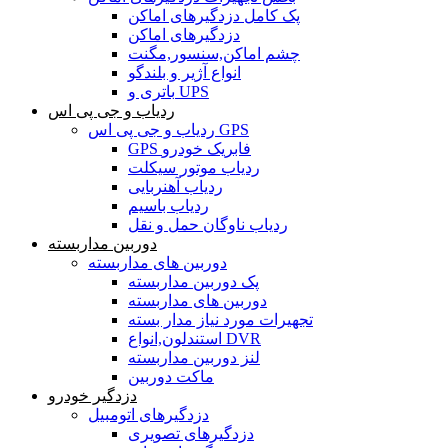
پک کامل دزدگیرهای اماکن
دزدگیرهای اماکن
چشم اماکن,سنسور,مگنت
انواع آژیر و بلندگو
باتری و UPS
ردیاب و جی پی اس
ردیاب و جی پی اس GPS
GPS فابریک خودرو
ردیاب موتور سیکلت
ردیاب آهنربایی
ردیاب باسیم
ردیاب ناوگان حمل و نقل
دوربین مداربسته
دوربین های مداربسته
پک دوربین مداربسته
دوربین های مداربسته
تجهیرات مورد نیاز مدار بسته
استندلون,انواع DVR
لنز دوربین مداربسته
ماکت دوربین
دزدگیر خودرو
دزدگیرهای اتومبیل
دزدگیرهای تصویری