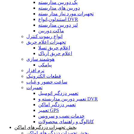
پک دوربین مداربسته
دوربین های مداربسته
تجهیرات مورد نیاز مدار بسته
استندلون,انواع DVR
لنز دوربین مداربسته
ماکت دوربین
انواع ریموت کنترل
تجهیزات اعلام حریق
اعلام حریق تسلا
اعلام حریق آریاک
هوشمند سازی
پیامکی
نرم افزار
قطعات الکترونیک
ساعت حضور و غیاب
تعمیرات
تعمیر دزدگیر اتومبیل
تعمیر دوربین مداربسته و DVR
تعمیر دزدگیر اماکن
تعمیر GPS
خدمات نصب و سرویس
کاتالوگ و راهنمای محصولات
بخش تجهیزات دزدگیرهای اماکن
بخش تجهیزات دزدگیرهای اماکن