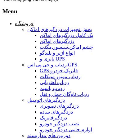
Menu
فروشگاه
بخش تجهیزات دزدگیرهای اماکن
پک کامل دزدگیرهای اماکن
دزدگیرهای اماکن
چشم اماکن,سنسور,مگنت
انواع آژیر و بلندگو
باتری و UPS
ردیاب و جی پی اس GPS
GPS فابریک خودرو
ردیاب موتور سیکلت
ردیاب آهنربایی
ردیاب باسیم
ردیاب ناوگان حمل و نقل
دزدگیرهای اتومبیل
دزدگیرهای تصویری
دزدگیرهای ساده
دزدگیرفابریک
نصب دزدگیر خودرو
لوازم جانبی دزدگیر خودرو
دوربین های مداربسته