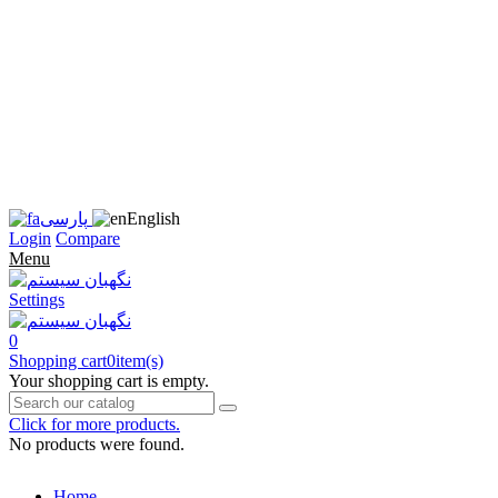
زبان
سایت
را
به
فارسی
تغییر
دهید
متوجه
شدم
English
پارسی
Login
Compare
Menu
Settings
0
Shopping cart
0
item(s)
Your shopping cart is empty.
Click for more products.
No products were found.
Home