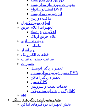
دوربین های مداربسته
تجهیرات مورد نیاز مدار بسته
استندلون,انواع DVR
لنز دوربین مداربسته
ماکت دوربین
انواع ریموت کنترل
تجهیزات اعلام حریق
اعلام حریق تسلا
اعلام حریق آریاک
هوشمند سازی
پیامکی
نرم افزار
قطعات الکترونیک
ساعت حضور و غیاب
تعمیرات
تعمیر دزدگیر اتومبیل
تعمیر دوربین مداربسته و DVR
تعمیر دزدگیر اماکن
تعمیر GPS
خدمات نصب و سرویس
کاتالوگ و راهنمای محصولات
ofd
بخش تجهیزات دزدگیرهای اماکن
بخش تجهیزات دزدگیرهای اماکن