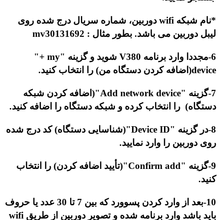
*نام شبکه
wifi
دوربین، شماره سریال درج شده روی
لیبل دوربین می باشد. بطور مثال :
mv30131692
6-مجددا وارد برنامه
V380
شوید و گزینه "
"+ my
device
(اضافه کردن دستگاه من) را انتخاب کنید.
7-گزینه
Add network device"
"(اضافه کردن شبکه
دستگاه) را انتخاب کرده و شبکه دستگاه را اضافه کنید.
8-در گزینه
Device ID"
"(شناسایی دستگاه) کد درج شده
روی دوربین را وارد نمایید.
9-گزینه "
"Confirm add
(تأیید اضافه کردن) را انتخاب
کنید.
10-بعد از وارد کردن پسوورد که بین 7 تا 30 عدد یا حروف
باید باشد وارد برنامه شده و تصویر دوربین از طریق
wifi