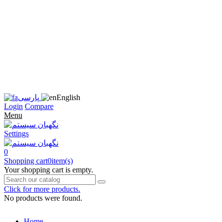
زبان
سایت
را
به
فارسی
تغییر
دهید
متوجه
شدم
English
پارسی
Login
Compare
Menu
Settings
0
Shopping cart
0
item(s)
Your shopping cart is empty.
Click for more products.
No products were found.
Home