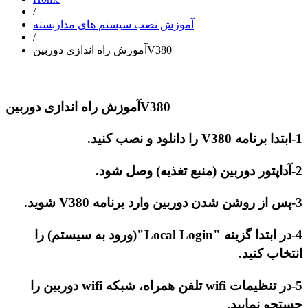
/
آموزش نصب سیستم های مداربسته
/
آموزش راه اندازی دوربینV380
آموزش راه اندازی دوربینV380
1-ابتدا برنامه
V380
را دانلود و نصب کنید.
2-آداپتور دوربین (منبع تغذیه) وصل شود.
3-پس از روشن شدن دوربین وارد برنامه
V380
شوید.
4-در ابتدا گزینه
"Local Login"
(ورود به سیستم) را
انتخاب کنید.
5-در تنظیمات
wifi
تلفن همراه، شبکه
wifi
دوربین را
جستجو نمایید.