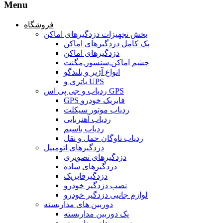
Menu
فروشگاه
بخش تجهیزات دزدگیرهای اماکن
پک کامل دزدگیرهای اماکن
دزدگیرهای اماکن
چشم اماکن,سنسور,مگنت
انواع آژیر و بلندگو
باتری و UPS
ردیاب و جی پی اس GPS
GPS فابریک خودرو
ردیاب موتور سیکلت
ردیاب آهنربایی
ردیاب باسیم
ردیاب ناوگان حمل و نقل
دزدگیرهای اتومبیل
دزدگیرهای تصویری
دزدگیرهای ساده
دزدگیرفابریک
نصب دزدگیر خودرو
لوازم جانبی دزدگیر خودرو
دوربین های مداربسته
پک دوربین مداربسته