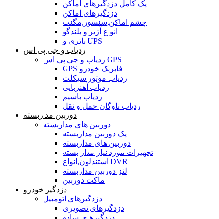
پک کامل دزدگیرهای اماکن
دزدگیرهای اماکن
چشم اماکن,سنسور,مگنت
انواع آژیر و بلندگو
باتری و UPS
ردیاب و جی پی اس
ردیاب و جی پی اس GPS
GPS فابریک خودرو
ردیاب موتور سیکلت
ردیاب آهنربایی
ردیاب باسیم
ردیاب ناوگان حمل و نقل
دوربین مداربسته
دوربین های مداربسته
پک دوربین مداربسته
دوربین های مداربسته
تجهیرات مورد نیاز مدار بسته
استندلون,انواع DVR
لنز دوربین مداربسته
ماکت دوربین
دزدگیر خودرو
دزدگیرهای اتومبیل
دزدگیرهای تصویری
دزدگیرهای ساده