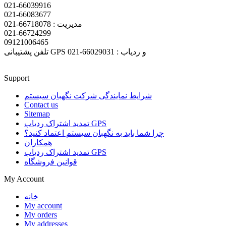
021-66039916
021-66083677
مدیریت : 66718078-021
021-66724299
09121006465
تلفن پشتیبانی GPS و ردیاب : 66029031-021
Support
شرایط نمایندگی شرکت نگهبان سیستم
Contact us
Sitemap
تمدید اشتراک ردیاب GPS
چرا شما باید به نگهبان سیستم اعتماد کنید؟
همکاران
تمدید اشتراک ردیاب GPS
قوانین فروشگاه
My Account
خانه
My account
My orders
My addresses