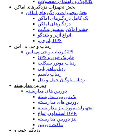
کاتالوگ و راهنمای محصولات
بخش تجهیزات دزدگیرهای اماکن
بخش تجهیزات دزدگیرهای اماکن
پک کامل دزدگیرهای اماکن
دزدگیرهای اماکن
چشم اماکن,سنسور,مگنت
انواع آژیر و بلندگو
باتری و UPS
ردیاب و جی پی اس
ردیاب و جی پی اس GPS
GPS فابریک خودرو
ردیاب موتور سیکلت
ردیاب آهنربایی
ردیاب باسیم
ردیاب ناوگان حمل و نقل
دوربین مداربسته
دوربین های مداربسته
پک دوربین مداربسته
دوربین های مداربسته
تجهیرات مورد نیاز مدار بسته
استندلون,انواع DVR
لنز دوربین مداربسته
ماکت دوربین
دزدگیر خودرو