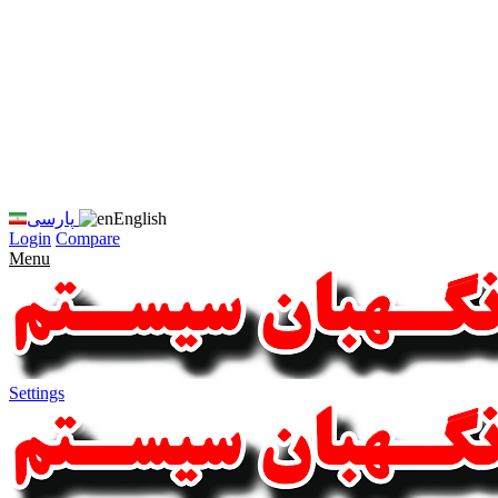
زبان
سایت
را
به
فارسی
تغییر
دهید
متوجه
شدم
English
پارسی
Login
Compare
Menu
Settings