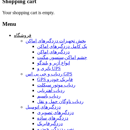
Shopping cart
Your shopping cart is empty.
Menu
فروشگاه
بخش تجهیزات دزدگیرهای اماکن
پک کامل دزدگیرهای اماکن
دزدگیرهای اماکن
چشم اماکن,سنسور,مگنت
انواع آژیر و بلندگو
باتری و UPS
ردیاب و جی پی اس GPS
GPS فابریک خودرو
ردیاب موتور سیکلت
ردیاب آهنربایی
ردیاب باسیم
ردیاب ناوگان حمل و نقل
دزدگیرهای اتومبیل
دزدگیرهای تصویری
دزدگیرهای ساده
دزدگیرفابریک
نصب دزدگیر خودرو