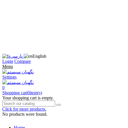
زبان
سایت
را
به
فارسی
تغییر
دهید
متوجه
شدم
English
پارسی
Login
Compare
Menu
Settings
0
Shopping cart
0
item(s)
Your shopping cart is empty.
Click for more products.
No products were found.
Home