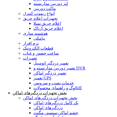
لنز دوربین مداربسته
ماکت دوربین
انواع ریموت کنترل
تجهیزات اعلام حریق
اعلام حریق تسلا
اعلام حریق آریاک
هوشمند سازی
پیامکی
نرم افزار
قطعات الکترونیک
ساعت حضور و غیاب
تعمیرات
تعمیر دزدگیر اتومبیل
تعمیر دوربین مداربسته و DVR
تعمیر دزدگیر اماکن
تعمیر GPS
خدمات نصب و سرویس
کاتالوگ و راهنمای محصولات
بخش تجهیزات دزدگیرهای اماکن
بخش تجهیزات دزدگیرهای اماکن
پک کامل دزدگیرهای اماکن
دزدگیرهای اماکن
چشم اماکن,سنسور,مگنت