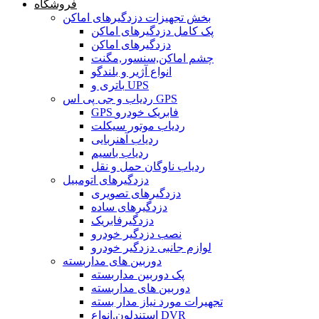
فروشگاه
بخش تجهیزات دزدگیرهای اماکن
پک کامل دزدگیرهای اماکن
دزدگیرهای اماکن
چشم اماکن,سنسور,مگنت
انواع آژیر و بلندگو
باتری و UPS
ردیاب و جی پی اس GPS
GPS فابریک خودرو
ردیاب موتور سیکلت
ردیاب آهنربایی
ردیاب باسیم
ردیاب ناوگان حمل و نقل
دزدگیرهای اتومبیل
دزدگیرهای تصویری
دزدگیرهای ساده
دزدگیرفابریک
نصب دزدگیر خودرو
لوازم جانبی دزدگیر خودرو
دوربین های مداربسته
پک دوربین مداربسته
دوربین های مداربسته
تجهیرات مورد نیاز مدار بسته
استندلون,انواع DVR