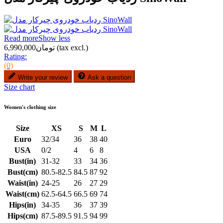
Read more
Show less
(tax excl.)
تومان6,990,000
Rating:
(0)
Write your review
Ask a question
Size chart
Women's clothing size
Size
XS
S
M
L
Euro
32/34
36
38
40
USA
0/2
4
6
8
Bust(in)
31-32
33
34
36
Bust(cm)
80.5-82.5
84.5
87
92
Waist(in)
24-25
26
27
29
Waist(cm)
62.5-64.5
66.5
69
74
Hips(in)
34-35
36
37
39
Hips(cm)
87.5-89.5
91.5
94
99