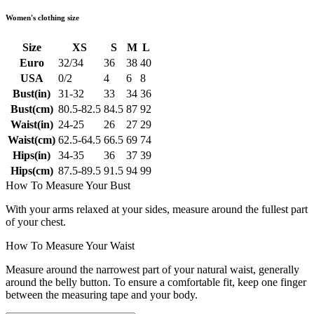
Women's clothing size
Size
XS
S
M
L
Euro
32/34
36
38
40
USA
0/2
4
6
8
Bust(in)
31-32
33
34
36
Bust(cm)
80.5-82.5
84.5
87
92
Waist(in)
24-25
26
27
29
Waist(cm)
62.5-64.5
66.5
69
74
Hips(in)
34-35
36
37
39
Hips(cm)
87.5-89.5
91.5
94
99
How To Measure Your Bust
With your arms relaxed at your sides, measure around the fullest part
of your chest.
How To Measure Your Waist
Measure around the narrowest part of your natural waist, generally
around the belly button. To ensure a comfortable fit, keep one finger
between the measuring tape and your body.