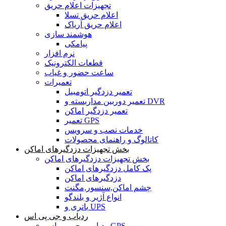
تجهیزات اعلام حریق
اعلام حریق تسلا
اعلام حریق آریاک
هوشمند سازی
پیامکی
نرم افزار
قطعات الکترونیک
ساعت حضور و غیاب
تعمیرات
تعمیر دزدگیر اتومبیل
تعمیر دوربین مداربسته و DVR
تعمیر دزدگیر اماکن
تعمیر GPS
خدمات نصب و سرویس
کاتالوگ و راهنمای محصولات
بخش تجهیزات دزدگیرهای اماکن
بخش تجهیزات دزدگیرهای اماکن
پک کامل دزدگیرهای اماکن
دزدگیرهای اماکن
چشم اماکن,سنسور,مگنت
انواع آژیر و بلندگو
باتری و UPS
ردیاب و جی پی اس
ردیاب و جی پی اس GPS