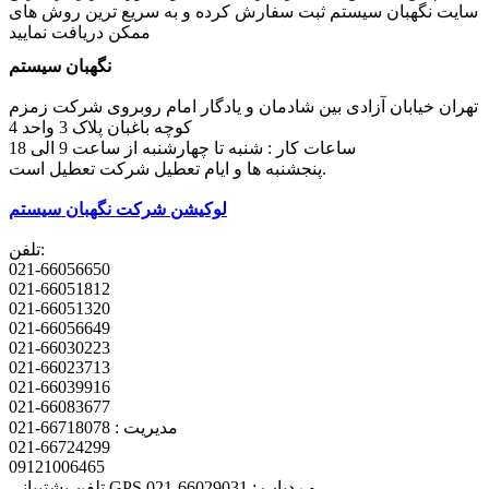
سایت نگهبان سیستم ثبت سفارش کرده و به سریع ترین روش های
ممکن دریافت نمایید
نگهبان سیستم
تهران خیابان آزادی بین شادمان و یادگار امام روبروی شرکت زمزم
کوچه باغبان پلاک 3 واحد 4
ساعات کار : شنبه تا چهارشنبه از ساعت 9 الی 18
پنجشنبه ها و ایام تعطیل شرکت تعطیل است.
لوکیشن شرکت نگهبان سیستم
تلفن:
021-66056650
021-66051812
021-66051320
021-66056649
021-66030223
021-66023713
021-66039916
021-66083677
مدیریت : 66718078-021
021-66724299
09121006465
تلفن پشتیبانی GPS و ردیاب : 66029031-021