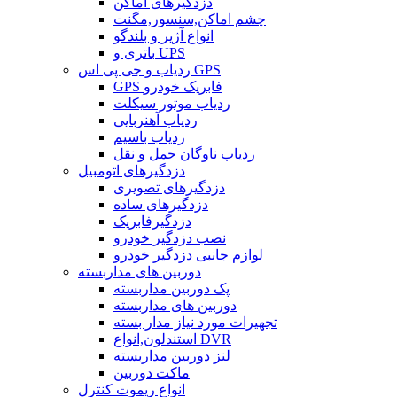
دزدگیرهای اماکن
چشم اماکن,سنسور,مگنت
انواع آژیر و بلندگو
باتری و UPS
ردیاب و جی پی اس GPS
GPS فابریک خودرو
ردیاب موتور سیکلت
ردیاب آهنربایی
ردیاب باسیم
ردیاب ناوگان حمل و نقل
دزدگیرهای اتومبیل
دزدگیرهای تصویری
دزدگیرهای ساده
دزدگیرفابریک
نصب دزدگیر خودرو
لوازم جانبی دزدگیر خودرو
دوربین های مداربسته
پک دوربین مداربسته
دوربین های مداربسته
تجهیرات مورد نیاز مدار بسته
استندلون,انواع DVR
لنز دوربین مداربسته
ماکت دوربین
انواع ریموت کنترل