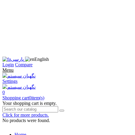
زبان
سایت
را
به
فارسی
تغییر
دهید
متوجه
شدم
English
پارسی
Login
Compare
Menu
Settings
0
Shopping cart
0
item(s)
Your shopping cart is empty.
Click for more products.
No products were found.
Home