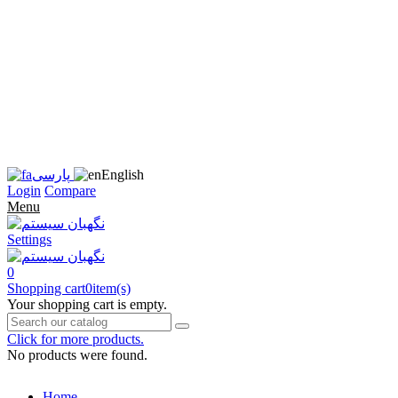
زبان
سایت
را
به
فارسی
تغییر
دهید
متوجه
شدم
English
پارسی
Login
Compare
Menu
Settings
0
Shopping cart
0
item(s)
Your shopping cart is empty.
Click for more products.
No products were found.
Home