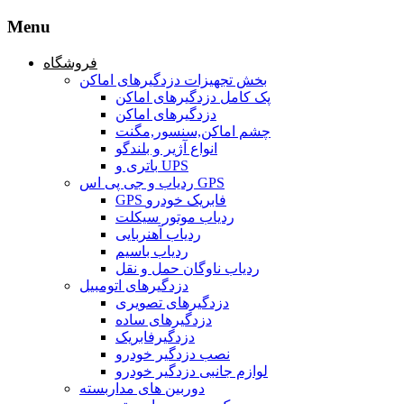
Menu
فروشگاه
بخش تجهیزات دزدگیرهای اماکن
پک کامل دزدگیرهای اماکن
دزدگیرهای اماکن
چشم اماکن,سنسور,مگنت
انواع آژیر و بلندگو
باتری و UPS
ردیاب و جی پی اس GPS
GPS فابریک خودرو
ردیاب موتور سیکلت
ردیاب آهنربایی
ردیاب باسیم
ردیاب ناوگان حمل و نقل
دزدگیرهای اتومبیل
دزدگیرهای تصویری
دزدگیرهای ساده
دزدگیرفابریک
نصب دزدگیر خودرو
لوازم جانبی دزدگیر خودرو
دوربین های مداربسته