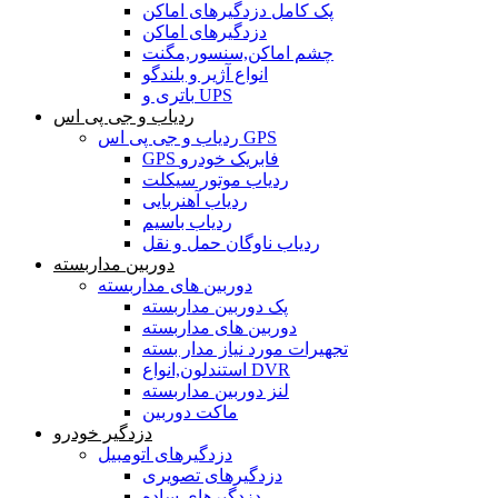
پک کامل دزدگیرهای اماکن
دزدگیرهای اماکن
چشم اماکن,سنسور,مگنت
انواع آژیر و بلندگو
باتری و UPS
ردیاب و جی پی اس
ردیاب و جی پی اس GPS
GPS فابریک خودرو
ردیاب موتور سیکلت
ردیاب آهنربایی
ردیاب باسیم
ردیاب ناوگان حمل و نقل
دوربین مداربسته
دوربین های مداربسته
پک دوربین مداربسته
دوربین های مداربسته
تجهیرات مورد نیاز مدار بسته
استندلون,انواع DVR
لنز دوربین مداربسته
ماکت دوربین
دزدگیر خودرو
دزدگیرهای اتومبیل
دزدگیرهای تصویری
دزدگیرهای ساده