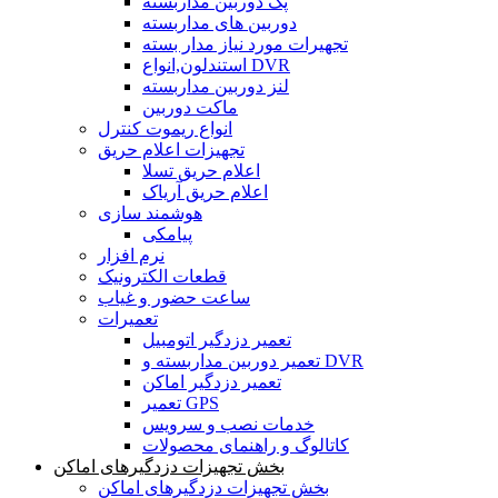
پک دوربین مداربسته
دوربین های مداربسته
تجهیرات مورد نیاز مدار بسته
استندلون,انواع DVR
لنز دوربین مداربسته
ماکت دوربین
انواع ریموت کنترل
تجهیزات اعلام حریق
اعلام حریق تسلا
اعلام حریق آریاک
هوشمند سازی
پیامکی
نرم افزار
قطعات الکترونیک
ساعت حضور و غیاب
تعمیرات
تعمیر دزدگیر اتومبیل
تعمیر دوربین مداربسته و DVR
تعمیر دزدگیر اماکن
تعمیر GPS
خدمات نصب و سرویس
کاتالوگ و راهنمای محصولات
بخش تجهیزات دزدگیرهای اماکن
بخش تجهیزات دزدگیرهای اماکن