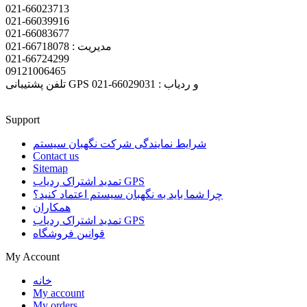
021-66023713
021-66039916
021-66083677
مدیریت : 66718078-021
021-66724299
09121006465
تلفن پشتیبانی GPS و ردیاب : 66029031-021
Support
شرایط نمایندگی شرکت نگهبان سیستم
Contact us
Sitemap
تمدید اشتراک ردیاب GPS
چرا شما باید به نگهبان سیستم اعتماد کنید؟
همکاران
تمدید اشتراک ردیاب GPS
قوانین فروشگاه
My Account
خانه
My account
My orders