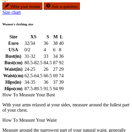
Write your review
Ask a question
Size chart
Women's clothing size
Size
XS
S
M
L
Euro
32/34
36
38
40
USA
0/2
4
6
8
Bust(in)
31-32
33
34
36
Bust(cm)
80.5-82.5
84.5
87
92
Waist(in)
24-25
26
27
29
Waist(cm)
62.5-64.5
66.5
69
74
Hips(in)
34-35
36
37
39
Hips(cm)
87.5-89.5
91.5
94
99
How To Measure Your Bust
With your arms relaxed at your sides, measure around the fullest part
of your chest.
How To Measure Your Waist
Measure around the narrowest part of your natural waist, generally