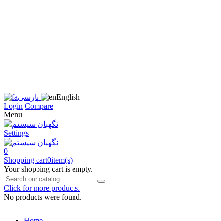
زبان
سایت
را
به
فارسی
تغییر
دهید
متوجه
شدم
English
پارسی
Login
Compare
Menu
Settings
0
Shopping cart
0
item(s)
Your shopping cart is empty.
Click for more products.
No products were found.
Home