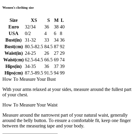
Women's clothing size
Size
XS
S
M
L
Euro
32/34
36
38
40
USA
0/2
4
6
8
Bust(in)
31-32
33
34
36
Bust(cm)
80.5-82.5
84.5
87
92
Waist(in)
24-25
26
27
29
Waist(cm)
62.5-64.5
66.5
69
74
Hips(in)
34-35
36
37
39
Hips(cm)
87.5-89.5
91.5
94
99
How To Measure Your Bust
With your arms relaxed at your sides, measure around the fullest part
of your chest.
How To Measure Your Waist
Measure around the narrowest part of your natural waist, generally
around the belly button. To ensure a comfortable fit, keep one finger
between the measuring tape and your body.