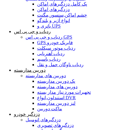
پک کامل دزدگیرهای اماکن
دزدگیرهای اماکن
چشم اماکن,سنسور,مگنت
انواع آژیر و بلندگو
باتری و UPS
ردیاب و جی پی اس
ردیاب و جی پی اس GPS
GPS فابریک خودرو
ردیاب موتور سیکلت
ردیاب آهنربایی
ردیاب باسیم
ردیاب ناوگان حمل و نقل
دوربین مداربسته
دوربین های مداربسته
پک دوربین مداربسته
دوربین های مداربسته
تجهیرات مورد نیاز مدار بسته
استندلون,انواع DVR
لنز دوربین مداربسته
ماکت دوربین
دزدگیر خودرو
دزدگیرهای اتومبیل
دزدگیرهای تصویری