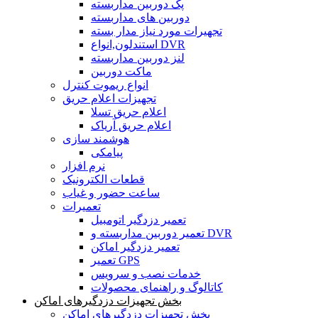
پک دوربین مداربسته
دوربین های مداربسته
تجهیرات مورد نیاز مدار بسته
استندلون,انواع DVR
لنز دوربین مداربسته
ماکت دوربین
انواع ریموت کنترل
تجهیزات اعلام حریق
اعلام حریق تسلا
اعلام حریق آریاک
هوشمند سازی
پیامکی
نرم افزار
قطعات الکترونیک
ساعت حضور و غیاب
تعمیرات
تعمیر دزدگیر اتومبیل
تعمیر دوربین مداربسته و DVR
تعمیر دزدگیر اماکن
تعمیر GPS
خدمات نصب و سرویس
کاتالوگ و راهنمای محصولات
بخش تجهیزات دزدگیرهای اماکن
بخش تجهیزات دزدگیرهای اماکن