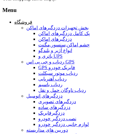
Menu
فروشگاه
بخش تجهیزات دزدگیرهای اماکن
پک کامل دزدگیرهای اماکن
دزدگیرهای اماکن
چشم اماکن,سنسور,مگنت
انواع آژیر و بلندگو
باتری و UPS
ردیاب و جی پی اس GPS
GPS فابریک خودرو
ردیاب موتور سیکلت
ردیاب آهنربایی
ردیاب باسیم
ردیاب ناوگان حمل و نقل
دزدگیرهای اتومبیل
دزدگیرهای تصویری
دزدگیرهای ساده
دزدگیرفابریک
نصب دزدگیر خودرو
لوازم جانبی دزدگیر خودرو
دوربین های مداربسته