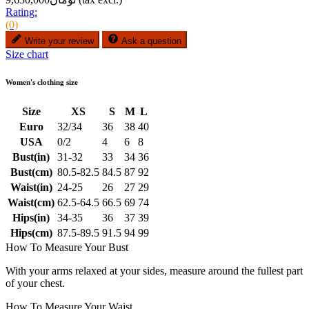
Rating:
(0)
Write your review
Ask a question
Size chart
Women's clothing size
Size
XS
S
M
L
Euro
32/34
36
38
40
USA
0/2
4
6
8
Bust(in)
31-32
33
34
36
Bust(cm)
80.5-82.5
84.5
87
92
Waist(in)
24-25
26
27
29
Waist(cm)
62.5-64.5
66.5
69
74
Hips(in)
34-35
36
37
39
Hips(cm)
87.5-89.5
91.5
94
99
How To Measure Your Bust
With your arms relaxed at your sides, measure around the fullest part
of your chest.
How To Measure Your Waist