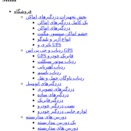
فروشگاه
بخش تجهیزات دزدگیرهای اماکن
پک کامل دزدگیرهای اماکن
دزدگیرهای اماکن
چشم اماکن,سنسور,مگنت
انواع آژیر و بلندگو
باتری و UPS
ردیاب و جی پی اس GPS
GPS فابریک خودرو
ردیاب موتور سیکلت
ردیاب آهنربایی
ردیاب باسیم
ردیاب ناوگان حمل و نقل
دزدگیرهای اتومبیل
دزدگیرهای تصویری
دزدگیرهای ساده
دزدگیرفابریک
نصب دزدگیر خودرو
لوازم جانبی دزدگیر خودرو
دوربین های مداربسته
پک دوربین مداربسته
دوربین های مداربسته