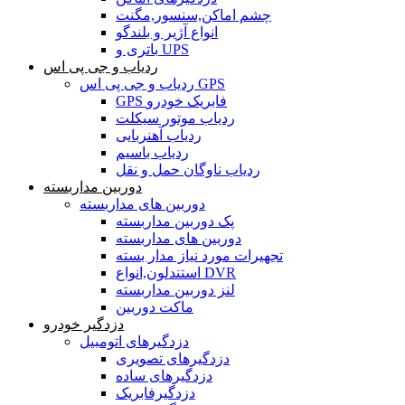
چشم اماکن,سنسور,مگنت
انواع آژیر و بلندگو
باتری و UPS
ردیاب و جی پی اس
ردیاب و جی پی اس GPS
GPS فابریک خودرو
ردیاب موتور سیکلت
ردیاب آهنربایی
ردیاب باسیم
ردیاب ناوگان حمل و نقل
دوربین مداربسته
دوربین های مداربسته
پک دوربین مداربسته
دوربین های مداربسته
تجهیرات مورد نیاز مدار بسته
استندلون,انواع DVR
لنز دوربین مداربسته
ماکت دوربین
دزدگیر خودرو
دزدگیرهای اتومبیل
دزدگیرهای تصویری
دزدگیرهای ساده
دزدگیرفابریک