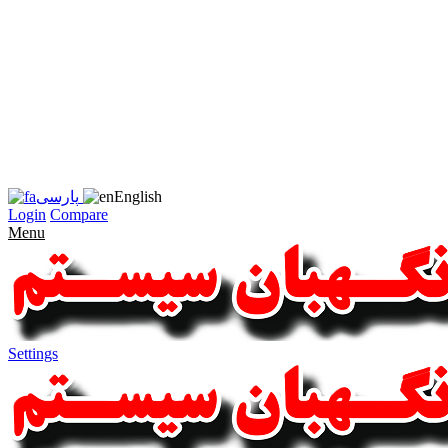
زبان
سایت
را
به
فارسی
تغییر
دهید
متوجه
شدم
English
پارسی
Login
Compare
Menu
Settings