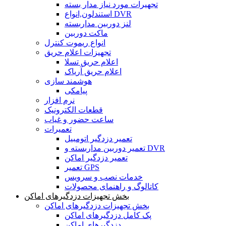
تجهیرات مورد نیاز مدار بسته
استندلون,انواع DVR
لنز دوربین مداربسته
ماکت دوربین
انواع ریموت کنترل
تجهیزات اعلام حریق
اعلام حریق تسلا
اعلام حریق آریاک
هوشمند سازی
پیامکی
نرم افزار
قطعات الکترونیک
ساعت حضور و غیاب
تعمیرات
تعمیر دزدگیر اتومبیل
تعمیر دوربین مداربسته و DVR
تعمیر دزدگیر اماکن
تعمیر GPS
خدمات نصب و سرویس
کاتالوگ و راهنمای محصولات
بخش تجهیزات دزدگیرهای اماکن
بخش تجهیزات دزدگیرهای اماکن
پک کامل دزدگیرهای اماکن
دزدگیرهای اماکن