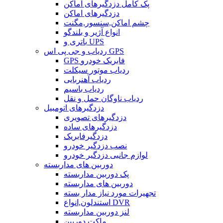
پک کامل دزدگیرهای اماکن
دزدگیرهای اماکن
چشم اماکن,سنسور,مگنت
انواع آژیر و بلندگو
باتری و UPS
ردیاب و جی پی اس GPS
GPS فابریک خودرو
ردیاب موتور سیکلت
ردیاب آهنربایی
ردیاب باسیم
ردیاب ناوگان حمل و نقل
دزدگیرهای اتومبیل
دزدگیرهای تصویری
دزدگیرهای ساده
دزدگیرفابریک
نصب دزدگیر خودرو
لوازم جانبی دزدگیر خودرو
دوربین های مداربسته
پک دوربین مداربسته
دوربین های مداربسته
تجهیرات مورد نیاز مدار بسته
استندلون,انواع DVR
لنز دوربین مداربسته
ماکت دوربین