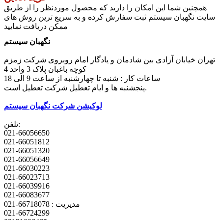
همچنین شما این امکان را دارید که محصول موردنظر را از طریق
سایت نگهبان سیستم ثبت سفارش کرده و به سریع ترین روش های
ممکن دریافت نمایید
نگهبان سیستم
تهران خیابان آزادی بین شادمان و یادگار امام روبروی شرکت زمزم
کوچه باغبان پلاک 3 واحد 4
ساعات کار : شنبه تا چهارشنبه از ساعت 9 الی 18
پنجشنبه ها و ایام تعطیل شرکت تعطیل است.
لوکیشن شرکت نگهبان سیستم
تلفن:
021-66056650
021-66051812
021-66051320
021-66056649
021-66030223
021-66023713
021-66039916
021-66083677
مدیریت : 66718078-021
021-66724299