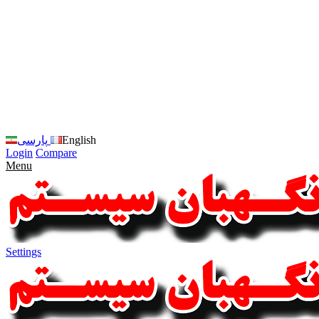
زبان
سایت
را
به
فارسی
تغییر
دهید
متوجه
شدم
English
پارسی
Login
Compare
Menu
Settings