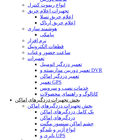
انواع ریموت کنترل
تجهیزات اعلام حریق
اعلام حریق تسلا
اعلام حریق آریاک
هوشمند سازی
پیامکی
نرم افزار
قطعات الکترونیک
ساعت حضور و غیاب
تعمیرات
تعمیر دزدگیر اتومبیل
تعمیر دوربین مداربسته و DVR
تعمیر دزدگیر اماکن
تعمیر GPS
خدمات نصب و سرویس
کاتالوگ و راهنمای محصولات
بخش تجهیزات دزدگیرهای اماکن
بخش تجهیزات دزدگیرهای اماکن
پک کامل دزدگیرهای اماکن
دزدگیرهای اماکن
چشم اماکن,سنسور,مگنت
انواع آژیر و بلندگو
باتری و UPS