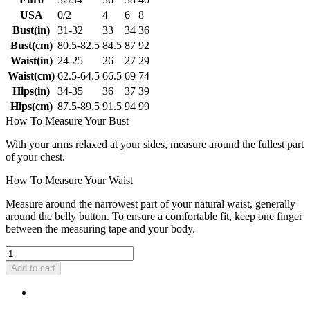
USA
0/2
4
6
8
Bust(in)
31-32
33
34
36
Bust(cm)
80.5-82.5
84.5
87
92
Waist(in)
24-25
26
27
29
Waist(cm)
62.5-64.5
66.5
69
74
Hips(in)
34-35
36
37
39
Hips(cm)
87.5-89.5
91.5
94
99
How To Measure Your Bust
With your arms relaxed at your sides, measure around the fullest part
of your chest.
How To Measure Your Waist
Measure around the narrowest part of your natural waist, generally
around the belly button. To ensure a comfortable fit, keep one finger
between the measuring tape and your body.
Add to cart