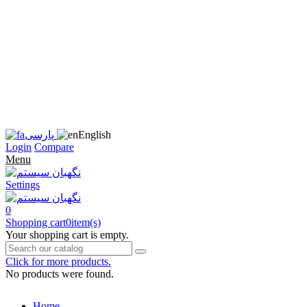
زبان
سایت
را
به
فارسی
تغییر
دهید
متوجه
شدم
English
پارسی
Login
Compare
Menu
Settings
0
Shopping cart
0
item(s)
Your shopping cart is empty.
Click for more products.
No products were found.
Home