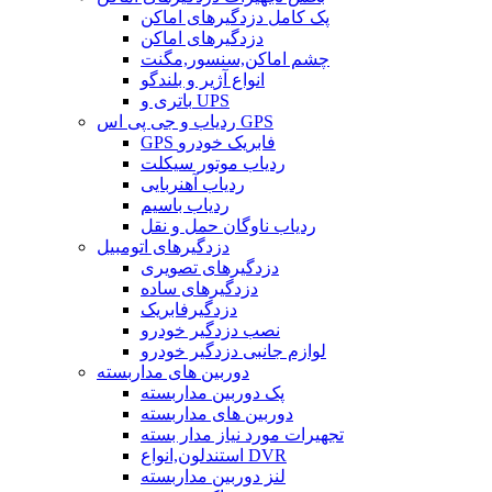
پک کامل دزدگیرهای اماکن
دزدگیرهای اماکن
چشم اماکن,سنسور,مگنت
انواع آژیر و بلندگو
باتری و UPS
ردیاب و جی پی اس GPS
GPS فابریک خودرو
ردیاب موتور سیکلت
ردیاب آهنربایی
ردیاب باسیم
ردیاب ناوگان حمل و نقل
دزدگیرهای اتومبیل
دزدگیرهای تصویری
دزدگیرهای ساده
دزدگیرفابریک
نصب دزدگیر خودرو
لوازم جانبی دزدگیر خودرو
دوربین های مداربسته
پک دوربین مداربسته
دوربین های مداربسته
تجهیرات مورد نیاز مدار بسته
استندلون,انواع DVR
لنز دوربین مداربسته