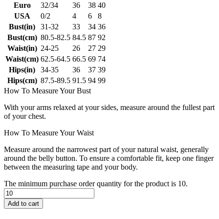
Euro
32/34
36
38
40
USA
0/2
4
6
8
Bust(in)
31-32
33
34
36
Bust(cm)
80.5-82.5
84.5
87
92
Waist(in)
24-25
26
27
29
Waist(cm)
62.5-64.5
66.5
69
74
Hips(in)
34-35
36
37
39
Hips(cm)
87.5-89.5
91.5
94
99
How To Measure Your Bust
With your arms relaxed at your sides, measure around the fullest part
of your chest.
How To Measure Your Waist
Measure around the narrowest part of your natural waist, generally
around the belly button. To ensure a comfortable fit, keep one finger
between the measuring tape and your body.
The minimum purchase order quantity for the product is 10.
Add to cart