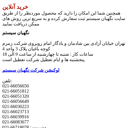
خرید آنلاین
همچنین شما این امکان را دارید که محصول موردنظر را از طریق
سایت نگهبان سیستم ثبت سفارش کرده و به سریع ترین روش های
ممکن دریافت نمایید
نگهبان سیستم
تهران خیابان آزادی بین شادمان و یادگار امام روبروی شرکت زمزم
کوچه باغبان پلاک 3 واحد 4
ساعات کار : شنبه تا چهارشنبه از ساعت 9 الی 18
پنجشنبه ها و ایام تعطیل شرکت تعطیل است.
لوکیشن شرکت نگهبان سیستم
تلفن:
021-66056650
021-66051812
021-66051320
021-66056649
021-66030223
021-66023713
021-66039916
021-66083677
مدیریت : 66718078-021