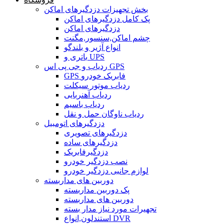
بخش تجهیزات دزدگیرهای اماکن
پک کامل دزدگیرهای اماکن
دزدگیرهای اماکن
چشم اماکن,سنسور,مگنت
انواع آژیر و بلندگو
باتری و UPS
ردیاب و جی پی اس GPS
GPS فابریک خودرو
ردیاب موتور سیکلت
ردیاب آهنربایی
ردیاب باسیم
ردیاب ناوگان حمل و نقل
دزدگیرهای اتومبیل
دزدگیرهای تصویری
دزدگیرهای ساده
دزدگیرفابریک
نصب دزدگیر خودرو
لوازم جانبی دزدگیر خودرو
دوربین های مداربسته
پک دوربین مداربسته
دوربین های مداربسته
تجهیرات مورد نیاز مدار بسته
استندلون,انواع DVR