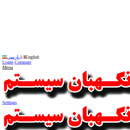
زبان
سایت
را
به
فارسی
تغییر
دهید
متوجه
شدم
English
پارسی
Login
Compare
Menu
Settings