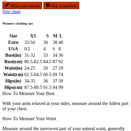
Write your review
Ask a question
Size chart
Women's clothing size
Size
XS
S
M
L
Euro
32/34
36
38
40
USA
0/2
4
6
8
Bust(in)
31-32
33
34
36
Bust(cm)
80.5-82.5
84.5
87
92
Waist(in)
24-25
26
27
29
Waist(cm)
62.5-64.5
66.5
69
74
Hips(in)
34-35
36
37
39
Hips(cm)
87.5-89.5
91.5
94
99
How To Measure Your Bust
With your arms relaxed at your sides, measure around the fullest part
of your chest.
How To Measure Your Waist
Measure around the narrowest part of your natural waist, generally