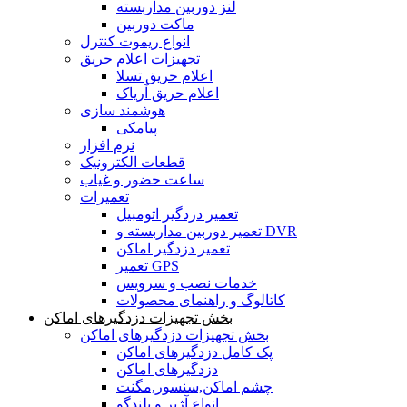
لنز دوربین مداربسته
ماکت دوربین
انواع ریموت کنترل
تجهیزات اعلام حریق
اعلام حریق تسلا
اعلام حریق آریاک
هوشمند سازی
پیامکی
نرم افزار
قطعات الکترونیک
ساعت حضور و غیاب
تعمیرات
تعمیر دزدگیر اتومبیل
تعمیر دوربین مداربسته و DVR
تعمیر دزدگیر اماکن
تعمیر GPS
خدمات نصب و سرویس
کاتالوگ و راهنمای محصولات
بخش تجهیزات دزدگیرهای اماکن
بخش تجهیزات دزدگیرهای اماکن
پک کامل دزدگیرهای اماکن
دزدگیرهای اماکن
چشم اماکن,سنسور,مگنت
انواع آژیر و بلندگو