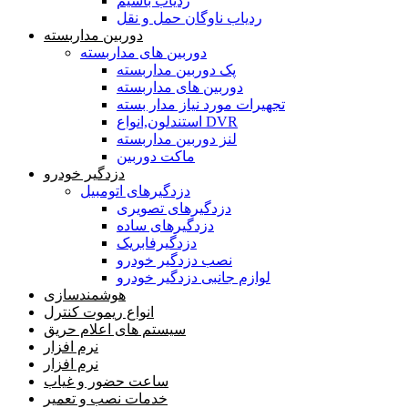
ردیاب باسیم
ردیاب ناوگان حمل و نقل
دوربین مداربسته
دوربین های مداربسته
پک دوربین مداربسته
دوربین های مداربسته
تجهیرات مورد نیاز مدار بسته
استندلون,انواع DVR
لنز دوربین مداربسته
ماکت دوربین
دزدگیر خودرو
دزدگیرهای اتومبیل
دزدگیرهای تصویری
دزدگیرهای ساده
دزدگیرفابریک
نصب دزدگیر خودرو
لوازم جانبی دزدگیر خودرو
هوشمندسازی
انواع ریموت کنترل
سیستم های اعلام حریق
نرم افزار
نرم افزار
ساعت حضور و غیاب
خدمات نصب و تعمیر