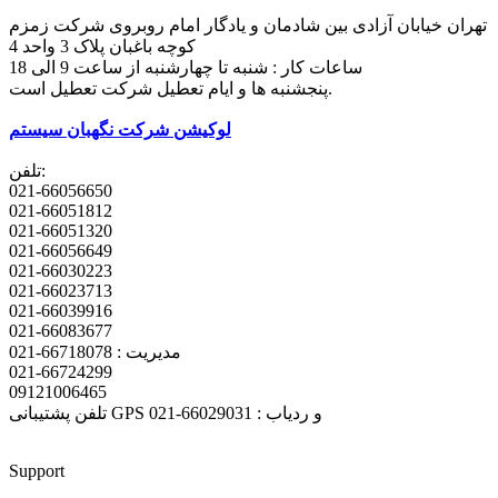
تهران خیابان آزادی بین شادمان و یادگار امام روبروی شرکت زمزم
کوچه باغبان پلاک 3 واحد 4
ساعات کار : شنبه تا چهارشنبه از ساعت 9 الی 18
پنجشنبه ها و ایام تعطیل شرکت تعطیل است.
لوکیشن شرکت نگهبان سیستم
تلفن:
021-66056650
021-66051812
021-66051320
021-66056649
021-66030223
021-66023713
021-66039916
021-66083677
مدیریت : 66718078-021
021-66724299
09121006465
تلفن پشتیبانی GPS و ردیاب : 66029031-021
Support