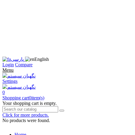
زبان
سایت
را
به
فارسی
تغییر
دهید
متوجه
شدم
English
پارسی
Login
Compare
Menu
Settings
0
Shopping cart
0
item(s)
Your shopping cart is empty.
Click for more products.
No products were found.
Home