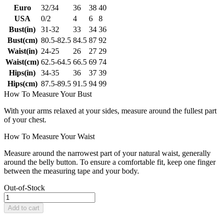
Euro
32/34
36
38
40
USA
0/2
4
6
8
Bust(in)
31-32
33
34
36
Bust(cm)
80.5-82.5
84.5
87
92
Waist(in)
24-25
26
27
29
Waist(cm)
62.5-64.5
66.5
69
74
Hips(in)
34-35
36
37
39
Hips(cm)
87.5-89.5
91.5
94
99
How To Measure Your Bust
With your arms relaxed at your sides, measure around the fullest part
of your chest.
How To Measure Your Waist
Measure around the narrowest part of your natural waist, generally
around the belly button. To ensure a comfortable fit, keep one finger
between the measuring tape and your body.
Out-of-Stock
Add to cart