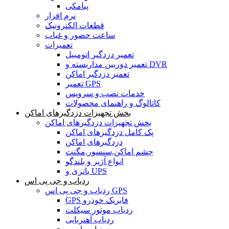
پیامکی
نرم افزار
قطعات الکترونیک
ساعت حضور و غیاب
تعمیرات
تعمیر دزدگیر اتومبیل
تعمیر دوربین مداربسته و DVR
تعمیر دزدگیر اماکن
تعمیر GPS
خدمات نصب و سرویس
کاتالوگ و راهنمای محصولات
بخش تجهیزات دزدگیرهای اماکن
بخش تجهیزات دزدگیرهای اماکن
پک کامل دزدگیرهای اماکن
دزدگیرهای اماکن
چشم اماکن,سنسور,مگنت
انواع آژیر و بلندگو
باتری و UPS
ردیاب و جی پی اس
ردیاب و جی پی اس GPS
GPS فابریک خودرو
ردیاب موتور سیکلت
ردیاب آهنربایی