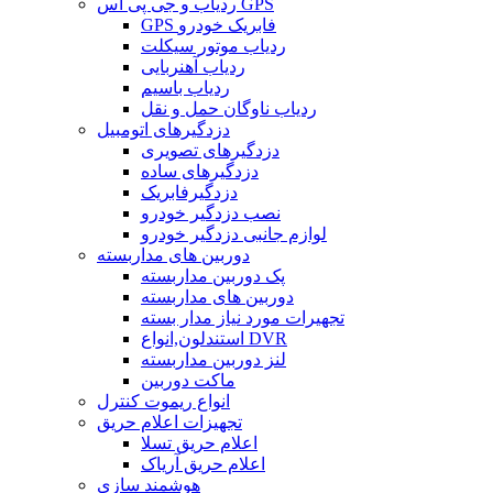
ردیاب و جی پی اس GPS
GPS فابریک خودرو
ردیاب موتور سیکلت
ردیاب آهنربایی
ردیاب باسیم
ردیاب ناوگان حمل و نقل
دزدگیرهای اتومبیل
دزدگیرهای تصویری
دزدگیرهای ساده
دزدگیرفابریک
نصب دزدگیر خودرو
لوازم جانبی دزدگیر خودرو
دوربین های مداربسته
پک دوربین مداربسته
دوربین های مداربسته
تجهیرات مورد نیاز مدار بسته
استندلون,انواع DVR
لنز دوربین مداربسته
ماکت دوربین
انواع ریموت کنترل
تجهیزات اعلام حریق
اعلام حریق تسلا
اعلام حریق آریاک
هوشمند سازی