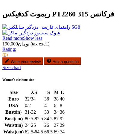
ریموت کدفیکس PT2260 فرکانس 315
Read more
Show less
(tax excl.)
تومان190,000
Rating:
(0)
Write your review
Ask a question
Size chart
Women's clothing size
Size
XS
S
M
L
Euro
32/34
36
38
40
USA
0/2
4
6
8
Bust(in)
31-32
33
34
36
Bust(cm)
80.5-82.5
84.5
87
92
Waist(in)
24-25
26
27
29
Waist(cm)
62.5-64.5
66.5
69
74