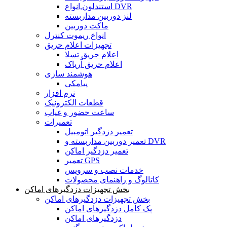
استندلون,انواع DVR
لنز دوربین مداربسته
ماکت دوربین
انواع ریموت کنترل
تجهیزات اعلام حریق
اعلام حریق تسلا
اعلام حریق آریاک
هوشمند سازی
پیامکی
نرم افزار
قطعات الکترونیک
ساعت حضور و غیاب
تعمیرات
تعمیر دزدگیر اتومبیل
تعمیر دوربین مداربسته و DVR
تعمیر دزدگیر اماکن
تعمیر GPS
خدمات نصب و سرویس
کاتالوگ و راهنمای محصولات
بخش تجهیزات دزدگیرهای اماکن
بخش تجهیزات دزدگیرهای اماکن
پک کامل دزدگیرهای اماکن
دزدگیرهای اماکن