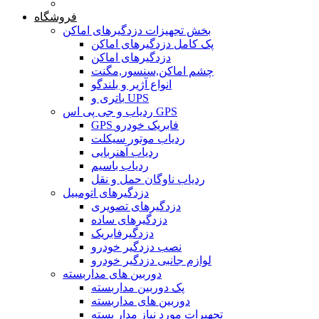
خانه
فروشگاه
بخش تجهیزات دزدگیرهای اماکن
پک کامل دزدگیرهای اماکن
دزدگیرهای اماکن
چشم اماکن,سنسور,مگنت
انواع آژیر و بلندگو
باتری و UPS
ردیاب و جی پی اس GPS
GPS فابریک خودرو
ردیاب موتور سیکلت
ردیاب آهنربایی
ردیاب باسیم
ردیاب ناوگان حمل و نقل
دزدگیرهای اتومبیل
دزدگیرهای تصویری
دزدگیرهای ساده
دزدگیرفابریک
نصب دزدگیر خودرو
لوازم جانبی دزدگیر خودرو
دوربین های مداربسته
پک دوربین مداربسته
دوربین های مداربسته
تجهیرات مورد نیاز مدار بسته