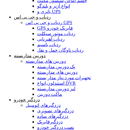
چشم اماکن,سنسور,مگنت
انواع آژیر و بلندگو
باتری و UPS
ردیاب و جی پی اس
ردیاب و جی پی اس GPS
GPS فابریک خودرو
ردیاب موتور سیکلت
ردیاب آهنربایی
ردیاب باسیم
ردیاب ناوگان حمل و نقل
دوربین مداربسته
دوربین های مداربسته
پک دوربین مداربسته
دوربین های مداربسته
تجهیرات مورد نیاز مدار بسته
استندلون,انواع DVR
لنز دوربین مداربسته
ماکت دوربین
دزدگیر خودرو
دزدگیرهای اتومبیل
دزدگیرهای تصویری
دزدگیرهای ساده
دزدگیرفابریک
نصب دزدگیر خودرو