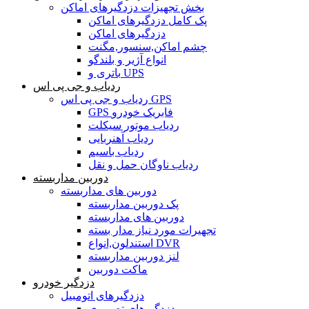
بخش تجهیزات دزدگیرهای اماکن
پک کامل دزدگیرهای اماکن
دزدگیرهای اماکن
چشم اماکن,سنسور,مگنت
انواع آژیر و بلندگو
باتری و UPS
ردیاب و جی پی اس
ردیاب و جی پی اس GPS
GPS فابریک خودرو
ردیاب موتور سیکلت
ردیاب آهنربایی
ردیاب باسیم
ردیاب ناوگان حمل و نقل
دوربین مداربسته
دوربین های مداربسته
پک دوربین مداربسته
دوربین های مداربسته
تجهیرات مورد نیاز مدار بسته
استندلون,انواع DVR
لنز دوربین مداربسته
ماکت دوربین
دزدگیر خودرو
دزدگیرهای اتومبیل
دزدگیرهای تصویری