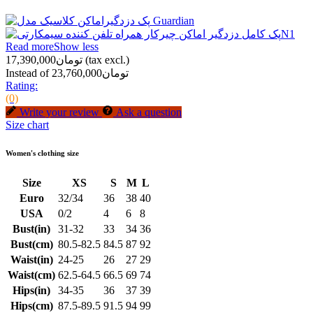
Read more
Show less
(tax excl.)
تومان17,390,000
Instead of تومان23,760,000
Rating:
(0)
Write your review
Ask a question
Size chart
Women's clothing size
Size
XS
S
M
L
Euro
32/34
36
38
40
USA
0/2
4
6
8
Bust(in)
31-32
33
34
36
Bust(cm)
80.5-82.5
84.5
87
92
Waist(in)
24-25
26
27
29
Waist(cm)
62.5-64.5
66.5
69
74
Hips(in)
34-35
36
37
39
Hips(cm)
87.5-89.5
91.5
94
99