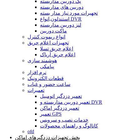
پک دوربین مداربسته
دوربین های مداربسته
تجهیرات مورد نیاز مدار بسته
استندلون,انواع DVR
لنز دوربین مداربسته
ماکت دوربین
انواع ریموت کنترل
تجهیزات اعلام حریق
اعلام حریق تسلا
اعلام حریق آریاک
هوشمند سازی
پیامکی
نرم افزار
قطعات الکترونیک
ساعت حضور و غیاب
تعمیرات
تعمیر دزدگیر اتومبیل
تعمیر دوربین مداربسته و DVR
تعمیر دزدگیر اماکن
تعمیر GPS
خدمات نصب و سرویس
کاتالوگ و راهنمای محصولات
ofd
بخش تجهیزات دزدگیرهای اماکن