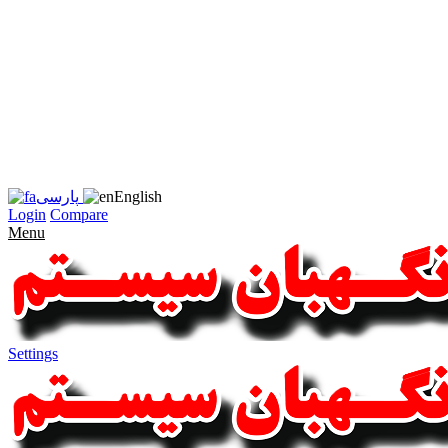
زبان
سایت
را
به
فارسی
تغییر
دهید
متوجه
شدم
English
پارسی
Login
Compare
Menu
Settings