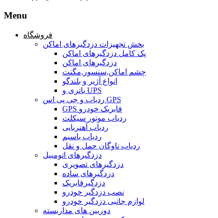
Menu
فروشگاه
بخش تجهیزات دزدگیرهای اماکن
پک کامل دزدگیرهای اماکن
دزدگیرهای اماکن
چشم اماکن,سنسور,مگنت
انواع آژیر و بلندگو
باتری و UPS
ردیاب و جی پی اس GPS
GPS فابریک خودرو
ردیاب موتور سیکلت
ردیاب آهنربایی
ردیاب باسیم
ردیاب ناوگان حمل و نقل
دزدگیرهای اتومبیل
دزدگیرهای تصویری
دزدگیرهای ساده
دزدگیرفابریک
نصب دزدگیر خودرو
لوازم جانبی دزدگیر خودرو
دوربین های مداربسته