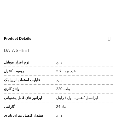
Product Details
DATA SHEET
دارد
نرم افزار موبایل
2 عدد برد بالا
ریموت کنترل
دارد
قابلیت استفاده از پیامک
220 ولت
ولتاژ کاری
ایرانسل / همراه اول / رایتل
اپراتور های قابل پشتیبانی
24 ماه
گارانتی
دارد
هشدار کاهش میزان باتری