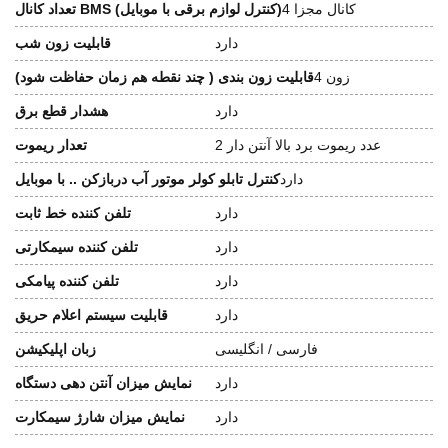
4 کانال مجزا
تعداد کانال BMS (کنترل لوازم برقی با موبایل)
دارد
قابلیت زون شب
4 زون
قابلیت زون بندی ( چند نقطه هم زمان حفاظت شود)
دارد
هشدار قطع برق
2 عدد ریموت برد بالا آنتن دار
تعدار ریموت
دارد
کنترل تابلو کولر موتور آب دربازکن .. با موبایل
دارد
تلفن کننده خط ثابت
دارد
تلفن کننده سیمکارتی
دارد
تلفن کننده پیامکی
دارد
قابلیت سیستم اعلام حریق
فارسی / انگلیسی
زبان اپلیکیشن
دارد
نمایش میزان آنتن دهی دستگاه
دارد
نمایش میزان شارژ سیمکارت