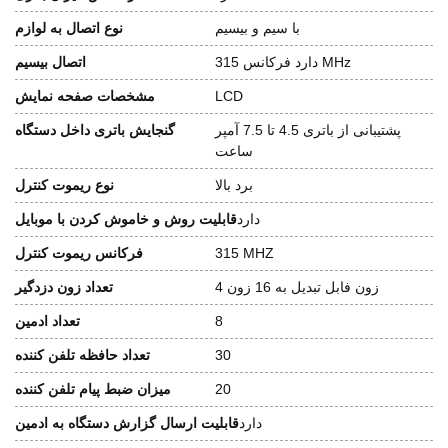
با سیم و بیسیم
نوع اتصال به لوازم
دارد فرکانس 315 MHz
اتصال بیسیم
LCD
مشخصات صفحه نمایش
پشتیبانی از باتری 4.5 تا 7.5 آمپر
گنجایش باتری داخل دستگاه
ساعت
برد بالا
نوع ریموت کنترل
دارد
قابلیت روش و خاموش کردن با موبایل
315 MHZ
فرکانس ریموت کنترل
4 زون فابل تبدیل به 16 زون
تعداد زون دزدگیر
8
تعداد ادمین
30
تعداد حافظه تلفن کننده
20
میزان ضبط پیام تلفن کننده
دارد
قابلیت ارسال گزارش دستگاه به ادمین