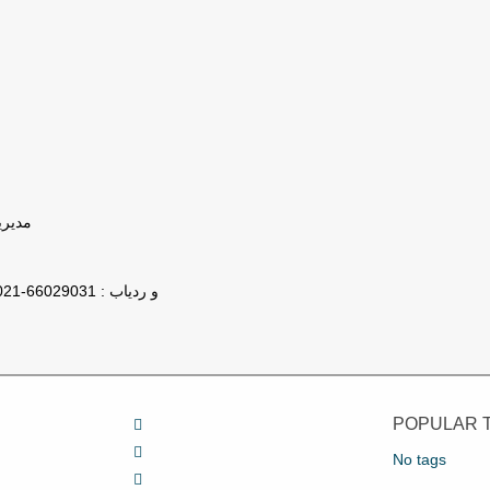
مدیریت : 78
تلفن پشتیبانی GPS و ردیاب : 66029031-021
POPULAR 
No tags