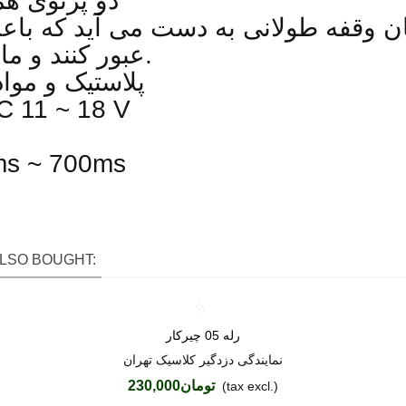
دو پرتوی هم
ان وقفه طولانی به دست می آید
که باع
عبور کنند و مانع از ایجاد آژیر مزاحم می شود.
پلاستیک و موا
ولتاژ کاری :  V
مدت زمان تحریک چشم : s ~ 700ms
LSO BOUGHT:
رله 05 چیرکار
Love
نمایندگی دزدگیر کلاسیک تهران
تومان230,000
(tax excl.)