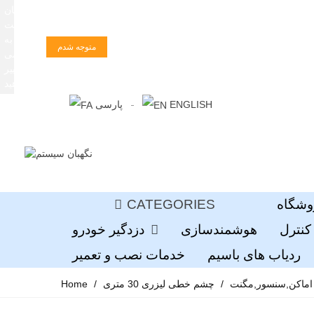
زبان
سایت
را به
متوجه شدم
فارسی
تغییر
دهید
ENGLISH
پارسی
وشگاه
CATEGORIES
کنترل
هوشمندسازی
دزدگیر خودرو
ردیاب های باسیم
خدمات نصب و تعمیر
ماکن,سنسور,مگنت
/
چشم خطی لیزری 30 متری
/
Home