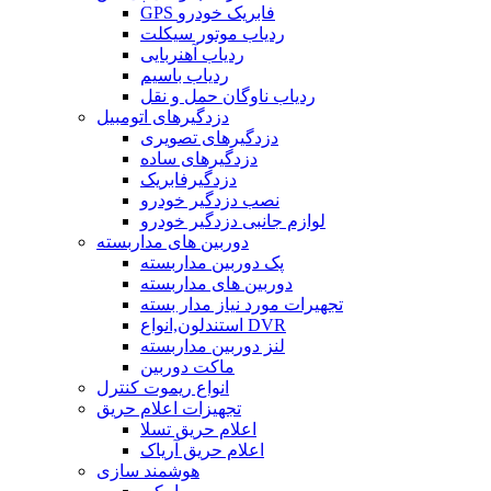
GPS فابریک خودرو
ردیاب موتور سیکلت
ردیاب آهنربایی
ردیاب باسیم
ردیاب ناوگان حمل و نقل
دزدگیرهای اتومبیل
دزدگیرهای تصویری
دزدگیرهای ساده
دزدگیرفابریک
نصب دزدگیر خودرو
لوازم جانبی دزدگیر خودرو
دوربین های مداربسته
پک دوربین مداربسته
دوربین های مداربسته
تجهیرات مورد نیاز مدار بسته
استندلون,انواع DVR
لنز دوربین مداربسته
ماکت دوربین
انواع ریموت کنترل
تجهیزات اعلام حریق
اعلام حریق تسلا
اعلام حریق آریاک
هوشمند سازی