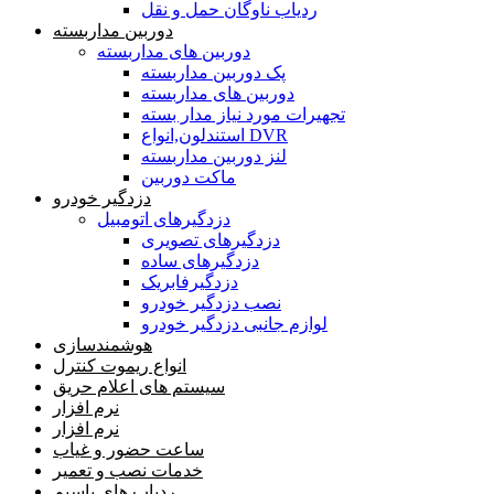
ردیاب ناوگان حمل و نقل
دوربین مداربسته
دوربین های مداربسته
پک دوربین مداربسته
دوربین های مداربسته
تجهیرات مورد نیاز مدار بسته
استندلون,انواع DVR
لنز دوربین مداربسته
ماکت دوربین
دزدگیر خودرو
دزدگیرهای اتومبیل
دزدگیرهای تصویری
دزدگیرهای ساده
دزدگیرفابریک
نصب دزدگیر خودرو
لوازم جانبی دزدگیر خودرو
هوشمندسازی
انواع ریموت کنترل
سیستم های اعلام حریق
نرم افزار
نرم افزار
ساعت حضور و غیاب
خدمات نصب و تعمیر
ردیاب های باسیم