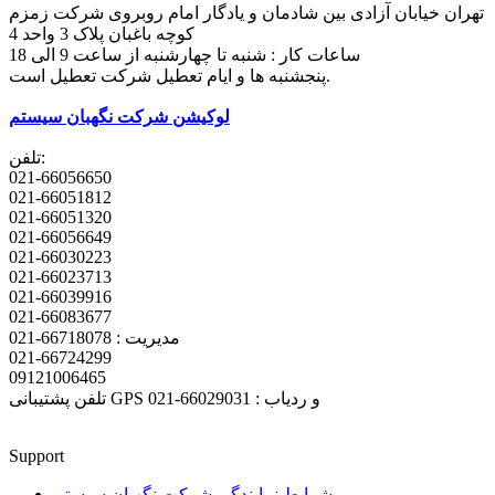
تهران خیابان آزادی بین شادمان و یادگار امام روبروی شرکت زمزم
کوچه باغبان پلاک 3 واحد 4
ساعات کار : شنبه تا چهارشنبه از ساعت 9 الی 18
پنجشنبه ها و ایام تعطیل شرکت تعطیل است.
لوکیشن شرکت نگهبان سیستم
تلفن:
021-66056650
021-66051812
021-66051320
021-66056649
021-66030223
021-66023713
021-66039916
021-66083677
مدیریت : 66718078-021
021-66724299
09121006465
تلفن پشتیبانی GPS و ردیاب : 66029031-021
Support
شرایط نمایندگی شرکت نگهبان سیستم