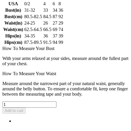
USA
0/2
4
6
8
Bust(in)
31-32
33
34
36
Bust(cm)
80.5-82.5
84.5
87
92
Waist(in)
24-25
26
27
29
Waist(cm)
62.5-64.5
66.5
69
74
Hips(in)
34-35
36
37
39
Hips(cm)
87.5-89.5
91.5
94
99
How To Measure Your Bust
With your arms relaxed at your sides, measure around the fullest part
of your chest.
How To Measure Your Waist
Measure around the narrowest part of your natural waist, generally
around the belly button. To ensure a comfortable fit, keep one finger
between the measuring tape and your body.
Add to cart