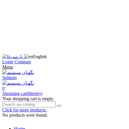
زبان
سایت
را
به
فارسی
تغییر
دهید
متوجه
شدم
English
پارسی
Login
Compare
Menu
Settings
0
Shopping cart
0
item(s)
Your shopping cart is empty.
Click for more products.
No products were found.
Home