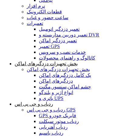
پیامکی
نرم افزار
قطعات الکترونیک
ساعت حضور و غیاب
تعمیرات
تعمیر دزدگیر اتومبیل
تعمیر دوربین مداربسته و DVR
تعمیر دزدگیر اماکن
تعمیر GPS
خدمات نصب و سرویس
کاتالوگ و راهنمای محصولات
بخش تجهیزات دزدگیرهای اماکن
بخش تجهیزات دزدگیرهای اماکن
پک کامل دزدگیرهای اماکن
دزدگیرهای اماکن
چشم اماکن,سنسور,مگنت
انواع آژیر و بلندگو
باتری و UPS
ردیاب و جی پی اس
ردیاب و جی پی اس GPS
GPS فابریک خودرو
ردیاب موتور سیکلت
ردیاب آهنربایی
ردیاب باسیم