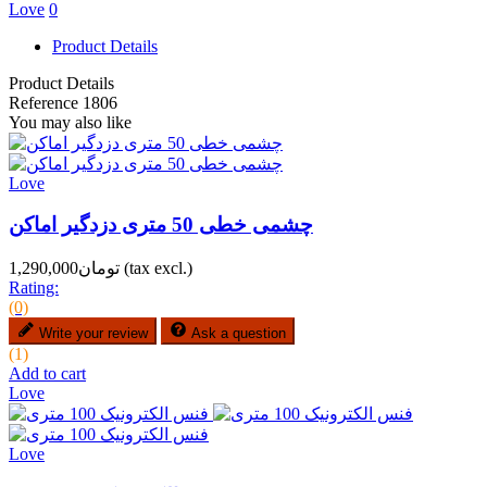
Love
0
Product Details
Product Details
Reference
1806
You may also like
Love
چشمی خطی 50 متری دزدگیر اماکن
(tax excl.)
تومان1,290,000
Rating:
(0)
Write your review
Ask a question
(1)
Add to cart
Love
Love