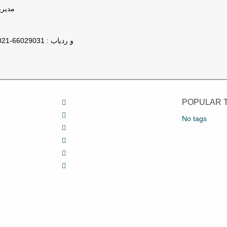
مدیریت : 78
تلفن پشتیبانی GPS و ردیاب : 66029031-021
POPULAR 
No tags