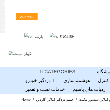
زبان
سایت
را به
متوجه شدم
فارسی
تغییر
دهید
ENGLISH
پارسی
وشگاه
CATEGORIES
کنترل
هوشمندسازی
دزدگیر خودرو
ردیاب های باسیم
خدمات نصب و تعمیر
اماکن,سنسور,مگنت
/
/
Home