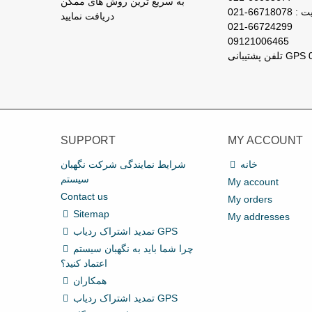
به سریع ترین روش های ممکن
667180-021
دریافت نمایید
021-66724299
09121006465
SUPPORT
MY ACCOUNT
خانه
شرایط نمایندگی شرکت نگهبان
سیستم
My account
Contact us
My orders
Sitemap
My addresses
تمدید اشتراک ردیاب GPS
چرا شما باید به نگهبان سیستم
اعتماد کنید؟
همکاران
تمدید اشتراک ردیاب GPS