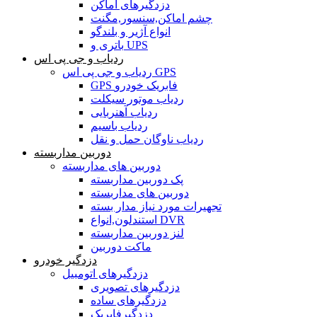
دزدگیرهای اماکن
چشم اماکن,سنسور,مگنت
انواع آژیر و بلندگو
باتری و UPS
ردیاب و جی پی اس
ردیاب و جی پی اس GPS
GPS فابریک خودرو
ردیاب موتور سیکلت
ردیاب آهنربایی
ردیاب باسیم
ردیاب ناوگان حمل و نقل
دوربین مداربسته
دوربین های مداربسته
پک دوربین مداربسته
دوربین های مداربسته
تجهیرات مورد نیاز مدار بسته
استندلون,انواع DVR
لنز دوربین مداربسته
ماکت دوربین
دزدگیر خودرو
دزدگیرهای اتومبیل
دزدگیرهای تصویری
دزدگیرهای ساده
دزدگیرفابریک