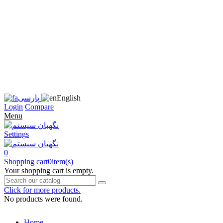
زبان
سایت
را
به
فارسی
تغییر
دهید
متوجه
شدم
English
پارسی
Login
Compare
Menu
Settings
0
Shopping cart
0
item(s)
Your shopping cart is empty.
Click for more products.
No products were found.
Home