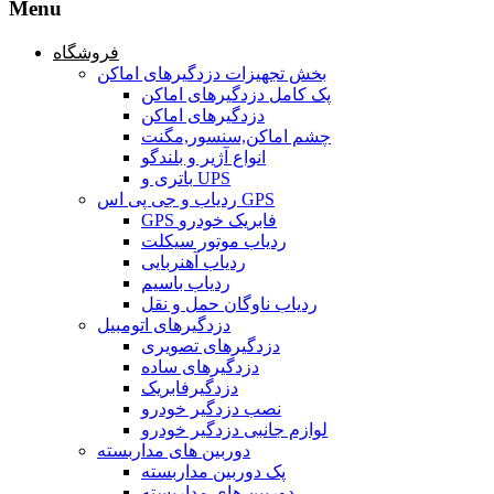
Menu
فروشگاه
بخش تجهیزات دزدگیرهای اماکن
پک کامل دزدگیرهای اماکن
دزدگیرهای اماکن
چشم اماکن,سنسور,مگنت
انواع آژیر و بلندگو
باتری و UPS
ردیاب و جی پی اس GPS
GPS فابریک خودرو
ردیاب موتور سیکلت
ردیاب آهنربایی
ردیاب باسیم
ردیاب ناوگان حمل و نقل
دزدگیرهای اتومبیل
دزدگیرهای تصویری
دزدگیرهای ساده
دزدگیرفابریک
نصب دزدگیر خودرو
لوازم جانبی دزدگیر خودرو
دوربین های مداربسته
پک دوربین مداربسته
دوربین های مداربسته