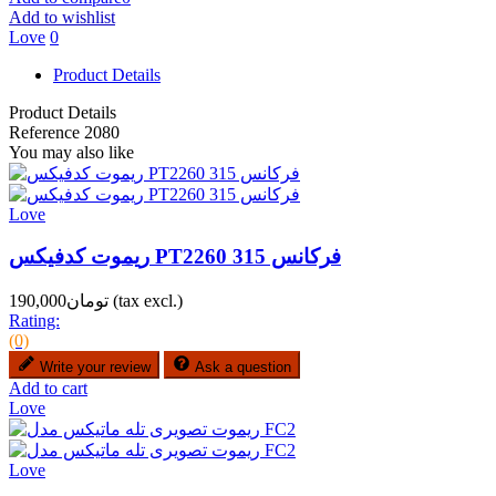
Add to wishlist
Love
0
Product Details
Product Details
Reference
2080
You may also like
Love
ریموت کدفیکس PT2260 فرکانس 315
(tax excl.)
تومان190,000
Rating:
(0)
Write your review
Ask a question
Add to cart
Love
Love