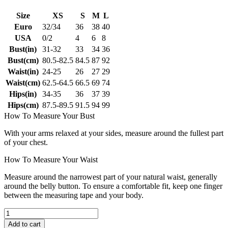
Size
XS
S
M
L
Euro
32/34
36
38
40
USA
0/2
4
6
8
Bust(in)
31-32
33
34
36
Bust(cm)
80.5-82.5
84.5
87
92
Waist(in)
24-25
26
27
29
Waist(cm)
62.5-64.5
66.5
69
74
Hips(in)
34-35
36
37
39
Hips(cm)
87.5-89.5
91.5
94
99
How To Measure Your Bust
With your arms relaxed at your sides, measure around the fullest part
of your chest.
How To Measure Your Waist
Measure around the narrowest part of your natural waist, generally
around the belly button. To ensure a comfortable fit, keep one finger
between the measuring tape and your body.
Add to cart