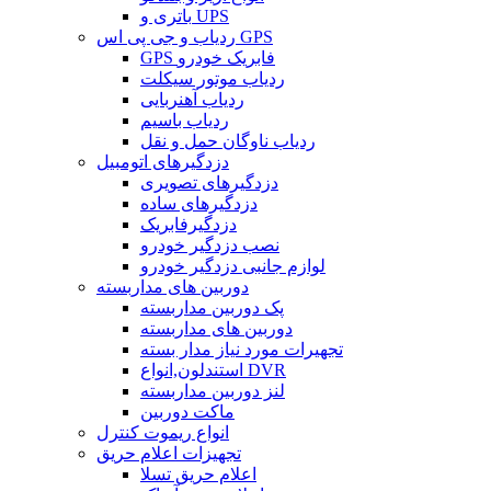
باتری و UPS
ردیاب و جی پی اس GPS
GPS فابریک خودرو
ردیاب موتور سیکلت
ردیاب آهنربایی
ردیاب باسیم
ردیاب ناوگان حمل و نقل
دزدگیرهای اتومبیل
دزدگیرهای تصویری
دزدگیرهای ساده
دزدگیرفابریک
نصب دزدگیر خودرو
لوازم جانبی دزدگیر خودرو
دوربین های مداربسته
پک دوربین مداربسته
دوربین های مداربسته
تجهیرات مورد نیاز مدار بسته
استندلون,انواع DVR
لنز دوربین مداربسته
ماکت دوربین
انواع ریموت کنترل
تجهیزات اعلام حریق
اعلام حریق تسلا