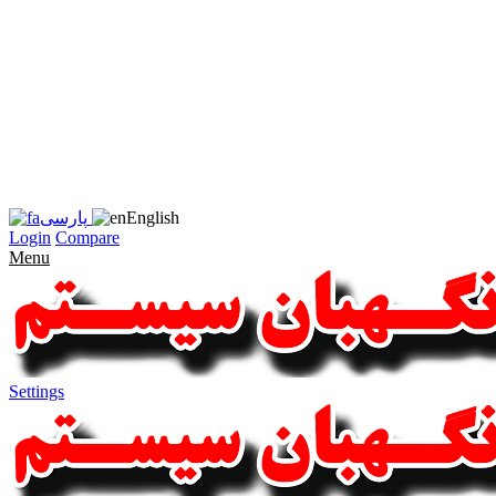
زبان
سایت
را
به
فارسی
تغییر
دهید
متوجه
شدم
English
پارسی
Login
Compare
Menu
Settings