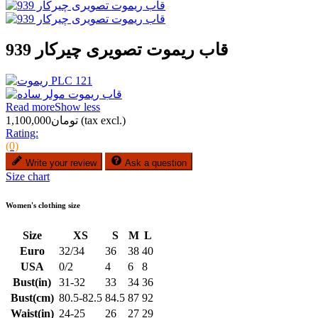
قاب ریموت تصویری چیرکار 939
Read more
Show less
(tax excl.)
تومان1,100,000
Rating:
(0)
Write your review
Ask a question
Size chart
Women's clothing size
Size
XS
S
M
L
Euro
32/34
36
38
40
USA
0/2
4
6
8
Bust(in)
31-32
33
34
36
Bust(cm)
80.5-82.5
84.5
87
92
Waist(in)
24-25
26
27
29