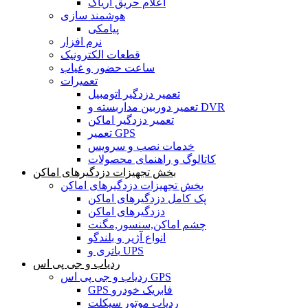
اعلام حریق آریاک
هوشمند سازی
پیامکی
نرم افزار
قطعات الکترونیک
ساعت حضور و غیاب
تعمیرات
تعمیر دزدگیر اتومبیل
تعمیر دوربین مداربسته و DVR
تعمیر دزدگیر اماکن
تعمیر GPS
خدمات نصب و سرویس
کاتالوگ و راهنمای محصولات
بخش تجهیزات دزدگیرهای اماکن
بخش تجهیزات دزدگیرهای اماکن
پک کامل دزدگیرهای اماکن
دزدگیرهای اماکن
چشم اماکن,سنسور,مگنت
انواع آژیر و بلندگو
باتری و UPS
ردیاب و جی پی اس
ردیاب و جی پی اس GPS
GPS فابریک خودرو
ردیاب موتور سیکلت