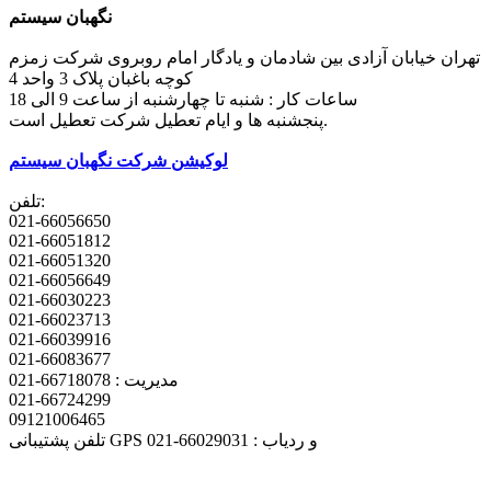
نگهبان سیستم
تهران خیابان آزادی بین شادمان و یادگار امام روبروی شرکت زمزم
کوچه باغبان پلاک 3 واحد 4
ساعات کار : شنبه تا چهارشنبه از ساعت 9 الی 18
پنجشنبه ها و ایام تعطیل شرکت تعطیل است.
لوکیشن شرکت نگهبان سیستم
تلفن:
021-66056650
021-66051812
021-66051320
021-66056649
021-66030223
021-66023713
021-66039916
021-66083677
مدیریت : 66718078-021
021-66724299
09121006465
تلفن پشتیبانی GPS و ردیاب : 66029031-021