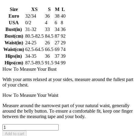
Size
XS
S
M
L
Euro
32/34
36
38
40
USA
0/2
4
6
8
Bust(in)
31-32
33
34
36
Bust(cm)
80.5-82.5
84.5
87
92
Waist(in)
24-25
26
27
29
Waist(cm)
62.5-64.5
66.5
69
74
Hips(in)
34-35
36
37
39
Hips(cm)
87.5-89.5
91.5
94
99
How To Measure Your Bust
With your arms relaxed at your sides, measure around the fullest part
of your chest.
How To Measure Your Waist
Measure around the narrowest part of your natural waist, generally
around the belly button. To ensure a comfortable fit, keep one finger
between the measuring tape and your body.
Add to cart