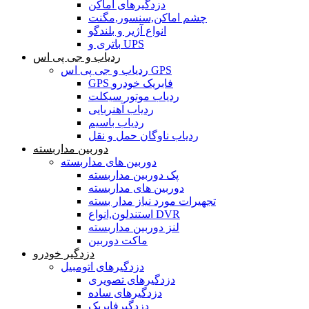
دزدگیرهای اماکن
چشم اماکن,سنسور,مگنت
انواع آژیر و بلندگو
باتری و UPS
ردیاب و جی پی اس
ردیاب و جی پی اس GPS
GPS فابریک خودرو
ردیاب موتور سیکلت
ردیاب آهنربایی
ردیاب باسیم
ردیاب ناوگان حمل و نقل
دوربین مداربسته
دوربین های مداربسته
پک دوربین مداربسته
دوربین های مداربسته
تجهیرات مورد نیاز مدار بسته
استندلون,انواع DVR
لنز دوربین مداربسته
ماکت دوربین
دزدگیر خودرو
دزدگیرهای اتومبیل
دزدگیرهای تصویری
دزدگیرهای ساده
دزدگیرفابریک