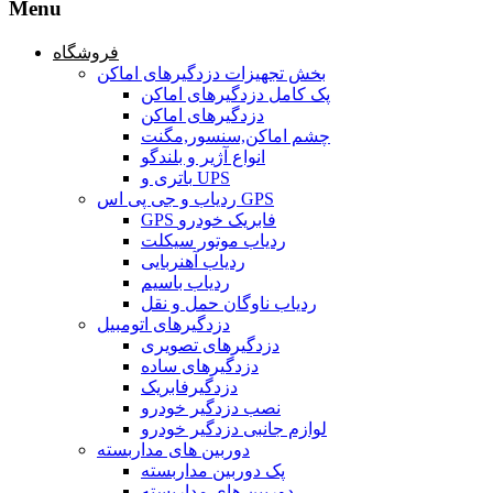
Menu
فروشگاه
بخش تجهیزات دزدگیرهای اماکن
پک کامل دزدگیرهای اماکن
دزدگیرهای اماکن
چشم اماکن,سنسور,مگنت
انواع آژیر و بلندگو
باتری و UPS
ردیاب و جی پی اس GPS
GPS فابریک خودرو
ردیاب موتور سیکلت
ردیاب آهنربایی
ردیاب باسیم
ردیاب ناوگان حمل و نقل
دزدگیرهای اتومبیل
دزدگیرهای تصویری
دزدگیرهای ساده
دزدگیرفابریک
نصب دزدگیر خودرو
لوازم جانبی دزدگیر خودرو
دوربین های مداربسته
پک دوربین مداربسته
دوربین های مداربسته