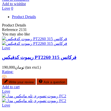
Add to wishlist
Love
0
Product Details
Product Details
Reference
2131
You may also like
Love
ریموت کدفیکس PT2260 فرکانس 315
(tax excl.)
تومان190,000
Rating:
(0)
Write your review
Ask a question
Add to cart
Love
Love