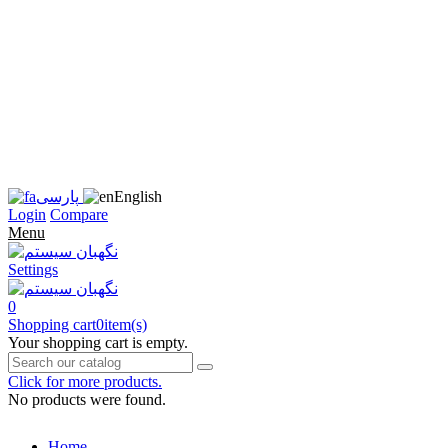
زبان
سایت
را
به
فارسی
تغییر
دهید
متوجه
شدم
English
پارسی
Login
Compare
Menu
Settings
0
Shopping cart
0
item(s)
Your shopping cart is empty.
Click for more products.
No products were found.
Home