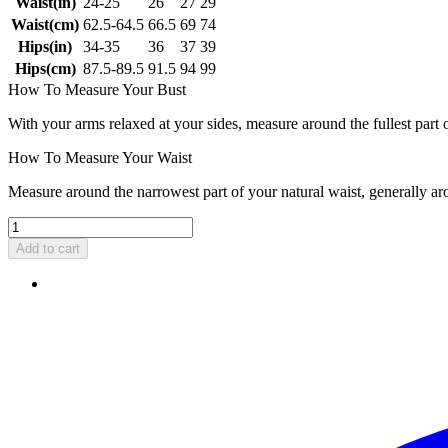
Waist(in)
24-25
26
27
29
Waist(cm)
62.5-64.5
66.5
69
74
Hips(in)
34-35
36
37
39
Hips(cm)
87.5-89.5
91.5
94
99
How To Measure Your Bust
With your arms relaxed at your sides, measure around the fullest part 
How To Measure Your Waist
Measure around the narrowest part of your natural waist, generally ar
Add to cart