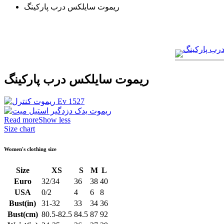
ریموت سایلکس درب پارکینگ
ریموت سایلکس درب پارکینگ
Read more
Show less
Size chart
Women's clothing size
Size
XS
S
M
L
Euro
32/34
36
38
40
USA
0/2
4
6
8
Bust(in)
31-32
33
34
36
Bust(cm)
80.5-82.5
84.5
87
92