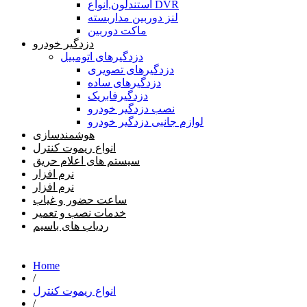
استندلون,انواع DVR
لنز دوربین مداربسته
ماکت دوربین
دزدگیر خودرو
دزدگیرهای اتومبیل
دزدگیرهای تصویری
دزدگیرهای ساده
دزدگیرفابریک
نصب دزدگیر خودرو
لوازم جانبی دزدگیر خودرو
هوشمندسازی
انواع ریموت کنترل
سیستم های اعلام حریق
نرم افزار
نرم افزار
ساعت حضور و غیاب
خدمات نصب و تعمیر
ردیاب های باسیم
Home
/
انواع ریموت کنترل
/