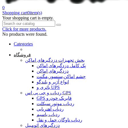
0
Shopping cart
0
item(s)
Your shopping cart is empty.
Click for more products.
No products were found.
Categories
خانه
فروشگاه
بخش تجهیزات دزدگیرهای اماکن
پک کامل دزدگیرهای اماکن
دزدگیرهای اماکن
چشم اماکن,سنسور,مگنت
انواع آژیر و بلندگو
باتری و UPS
ردیاب و جی پی اس GPS
GPS فابریک خودرو
ردیاب موتور سیکلت
ردیاب آهنربایی
ردیاب باسیم
ردیاب ناوگان حمل و نقل
دزدگیرهای اتومبیل