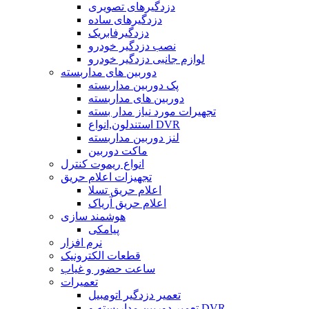
دزدگیرهای تصویری
دزدگیرهای ساده
دزدگیرفابریک
نصب دزدگیر خودرو
لوازم جانبی دزدگیر خودرو
دوربین های مداربسته
پک دوربین مداربسته
دوربین های مداربسته
تجهیرات مورد نیاز مدار بسته
استندلون,انواع DVR
لنز دوربین مداربسته
ماکت دوربین
انواع ریموت کنترل
تجهیزات اعلام حریق
اعلام حریق تسلا
اعلام حریق آریاک
هوشمند سازی
پیامکی
نرم افزار
قطعات الکترونیک
ساعت حضور و غیاب
تعمیرات
تعمیر دزدگیر اتومبیل
تعمیر دوربین مداربسته و DVR