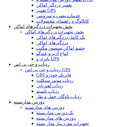
تعمیر دزدگیر اماکن
تعمیر GPS
خدمات نصب و سرویس
کاتالوگ و راهنمای محصولات
بخش تجهیزات دزدگیرهای اماکن
بخش تجهیزات دزدگیرهای اماکن
پک کامل دزدگیرهای اماکن
دزدگیرهای اماکن
چشم اماکن,سنسور,مگنت
انواع آژیر و بلندگو
باتری و UPS
ردیاب و جی پی اس
ردیاب و جی پی اس GPS
GPS فابریک خودرو
ردیاب موتور سیکلت
ردیاب آهنربایی
ردیاب باسیم
ردیاب ناوگان حمل و نقل
دوربین مداربسته
دوربین های مداربسته
پک دوربین مداربسته
دوربین های مداربسته
تجهیرات مورد نیاز مدار بسته