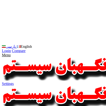
زبان
سایت
را
به
فارسی
تغییر
دهید
متوجه
شدم
English
پارسی
Login
Compare
Menu
Settings