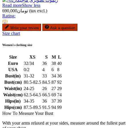
Read more
Show less
(tax excl.)
تومان690,000
Rating:
(0)
Write your review
Ask a question
Size chart
Women's clothing size
Size
XS
S
M
L
Euro
32/34
36
38
40
USA
0/2
4
6
8
Bust(in)
31-32
33
34
36
Bust(cm)
80.5-82.5
84.5
87
92
Waist(in)
24-25
26
27
29
Waist(cm)
62.5-64.5
66.5
69
74
Hips(in)
34-35
36
37
39
Hips(cm)
87.5-89.5
91.5
94
99
How To Measure Your Bust
With your arms relaxed at your sides, measure around the fullest part