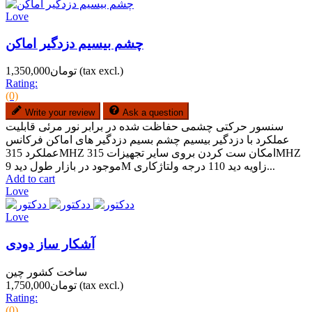
Love
چشم بیسیم دزدگیر اماکن
(tax excl.)
تومان1,350,000
Rating:
(0)
Write your review
Ask a question
سنسور حرکتی چشمی حفاظت شده در برابر نور مرئی قابلیت
عملکرد با دزدگیر بیسیم چشم بسیم دزدگیر های اماکن فرکانس
عملکرد 315MHZ امکان ست کردن بروی سایر تجهیزات 315MHZ
موجود در بازار طول دید 9M زاویه دید 110 درجه ولتاژکاری...
Add to cart
Love
Love
آشکار ساز دودی
ساخت کشور چین
(tax excl.)
تومان1,750,000
Rating:
(0)