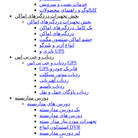
خدمات نصب و سرویس
کاتالوگ و راهنمای محصولات
بخش تجهیزات دزدگیرهای اماکن
بخش تجهیزات دزدگیرهای اماکن
پک کامل دزدگیرهای اماکن
دزدگیرهای اماکن
چشم اماکن,سنسور,مگنت
انواع آژیر و بلندگو
باتری و UPS
ردیاب و جی پی اس
ردیاب و جی پی اس GPS
GPS فابریک خودرو
ردیاب موتور سیکلت
ردیاب آهنربایی
ردیاب باسیم
ردیاب ناوگان حمل و نقل
دوربین مداربسته
دوربین های مداربسته
پک دوربین مداربسته
دوربین های مداربسته
تجهیرات مورد نیاز مدار بسته
استندلون,انواع DVR
لنز دوربین مداربسته