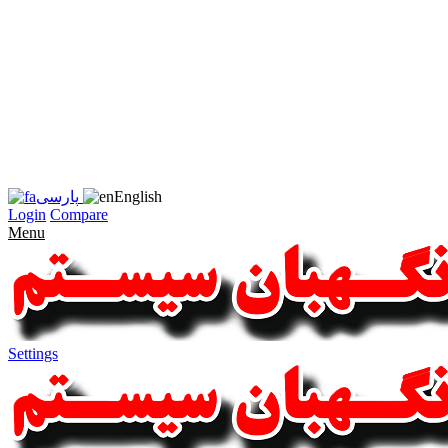
زبان
سایت
را
به
فارسی
تغییر
دهید
متوجه
شدم
English
پارسی
Login
Compare
Menu
Settings