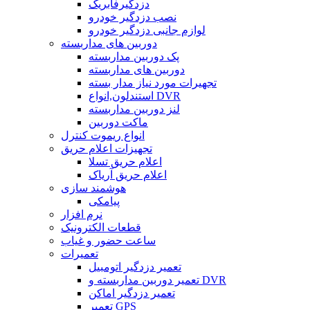
دزدگیرفابریک
نصب دزدگیر خودرو
لوازم جانبی دزدگیر خودرو
دوربین های مداربسته
پک دوربین مداربسته
دوربین های مداربسته
تجهیرات مورد نیاز مدار بسته
استندلون,انواع DVR
لنز دوربین مداربسته
ماکت دوربین
انواع ریموت کنترل
تجهیزات اعلام حریق
اعلام حریق تسلا
اعلام حریق آریاک
هوشمند سازی
پیامکی
نرم افزار
قطعات الکترونیک
ساعت حضور و غیاب
تعمیرات
تعمیر دزدگیر اتومبیل
تعمیر دوربین مداربسته و DVR
تعمیر دزدگیر اماکن
تعمیر GPS