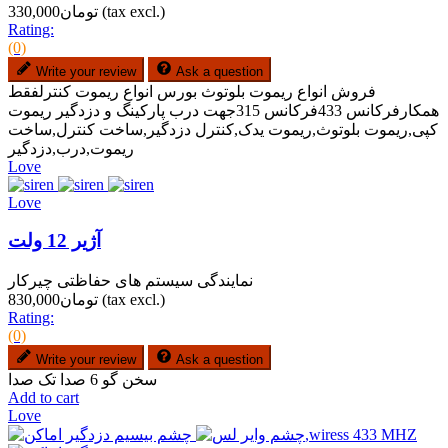
(tax excl.)
تومان330,000
Rating:
(0)
Write your review
Ask a question
فروش انواع ریموت بلوتوث بورس انواع ریموت کنترلفقط
همکارفرکانس 433فرکانس 315جهت درب پارکینگ و دزدگیر ریموت
کپی,ریموت بلوتوث,ریموت یدک,کنترل دزدگیر,ساخت کنترل,ساخت
ریموت,درب,دزدگیر
Love
Love
آژیر 12 ولت
نمایندگی سیستم های حفاظتی چیرکار
(tax excl.)
تومان830,000
Rating:
(0)
Write your review
Ask a question
سخن گو 6 صدا تک صدا
Add to cart
Love