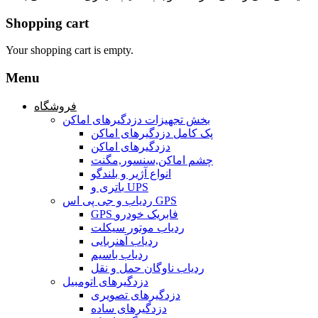
Shopping cart
Your shopping cart is empty.
Menu
فروشگاه
بخش تجهیزات دزدگیرهای اماکن
پک کامل دزدگیرهای اماکن
دزدگیرهای اماکن
چشم اماکن,سنسور,مگنت
انواع آژیر و بلندگو
باتری و UPS
ردیاب و جی پی اس GPS
GPS فابریک خودرو
ردیاب موتور سیکلت
ردیاب آهنربایی
ردیاب باسیم
ردیاب ناوگان حمل و نقل
دزدگیرهای اتومبیل
دزدگیرهای تصویری
دزدگیرهای ساده