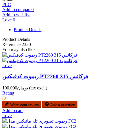
PLC
Add to compare
0
Add to wishlist
Love
0
Product Details
Product Details
Reference
2320
You may also like
Love
ریموت کدفیکس PT2260 فرکانس 315
(tax excl.)
تومان190,000
Rating:
(0)
Write your review
Ask a question
Add to cart
Love