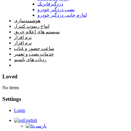
دزدگیرفابریک
نصب دزدگیر خودرو
لوازم جانبی دزدگیر خودرو
هوشمندسازی
انواع ریموت کنترل
سیستم های اعلام حریق
نرم افزار
نرم افزار
ساعت حضور و غیاب
خدمات نصب و تعمیر
ردیاب های باسیم
خانه
Loved
No items
Settings
Login
English
پارسی