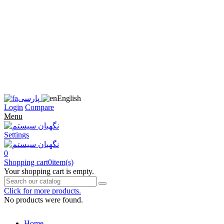
زبان
سایت
را
به
فارسی
تغییر
دهید
متوجه
شدم
English
پارسی
Login
Compare
Menu
Settings
0
Shopping cart
0
item(s)
Your shopping cart is empty.
Click for more products.
No products were found.
Home