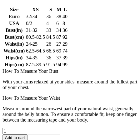
Size
XS
S
M
L
Euro
32/34
36
38
40
USA
0/2
4
6
8
Bust(in)
31-32
33
34
36
Bust(cm)
80.5-82.5
84.5
87
92
Waist(in)
24-25
26
27
29
Waist(cm)
62.5-64.5
66.5
69
74
Hips(in)
34-35
36
37
39
Hips(cm)
87.5-89.5
91.5
94
99
How To Measure Your Bust
With your arms relaxed at your sides, measure around the fullest part
of your chest.
How To Measure Your Waist
Measure around the narrowest part of your natural waist, generally
around the belly button. To ensure a comfortable fit, keep one finger
between the measuring tape and your body.
Add to cart