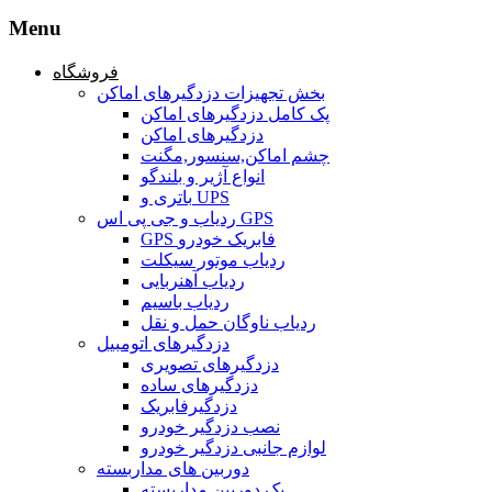
Menu
فروشگاه
بخش تجهیزات دزدگیرهای اماکن
پک کامل دزدگیرهای اماکن
دزدگیرهای اماکن
چشم اماکن,سنسور,مگنت
انواع آژیر و بلندگو
باتری و UPS
ردیاب و جی پی اس GPS
GPS فابریک خودرو
ردیاب موتور سیکلت
ردیاب آهنربایی
ردیاب باسیم
ردیاب ناوگان حمل و نقل
دزدگیرهای اتومبیل
دزدگیرهای تصویری
دزدگیرهای ساده
دزدگیرفابریک
نصب دزدگیر خودرو
لوازم جانبی دزدگیر خودرو
دوربین های مداربسته
پک دوربین مداربسته