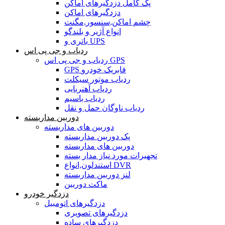
پک کامل دزدگیرهای اماکن
دزدگیرهای اماکن
چشم اماکن,سنسور,مگنت
انواع آژیر و بلندگو
باتری و UPS
ردیاب و جی پی اس
ردیاب و جی پی اس GPS
GPS فابریک خودرو
ردیاب موتور سیکلت
ردیاب آهنربایی
ردیاب باسیم
ردیاب ناوگان حمل و نقل
دوربین مداربسته
دوربین های مداربسته
پک دوربین مداربسته
دوربین های مداربسته
تجهیرات مورد نیاز مدار بسته
استندلون,انواع DVR
لنز دوربین مداربسته
ماکت دوربین
دزدگیر خودرو
دزدگیرهای اتومبیل
دزدگیرهای تصویری
دزدگیرهای ساده