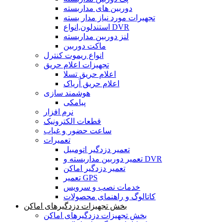
دوربین های مداربسته
تجهیرات مورد نیاز مدار بسته
استندلون,انواع DVR
لنز دوربین مداربسته
ماکت دوربین
انواع ریموت کنترل
تجهیزات اعلام حریق
اعلام حریق تسلا
اعلام حریق آریاک
هوشمند سازی
پیامکی
نرم افزار
قطعات الکترونیک
ساعت حضور و غیاب
تعمیرات
تعمیر دزدگیر اتومبیل
تعمیر دوربین مداربسته و DVR
تعمیر دزدگیر اماکن
تعمیر GPS
خدمات نصب و سرویس
کاتالوگ و راهنمای محصولات
بخش تجهیزات دزدگیرهای اماکن
بخش تجهیزات دزدگیرهای اماکن